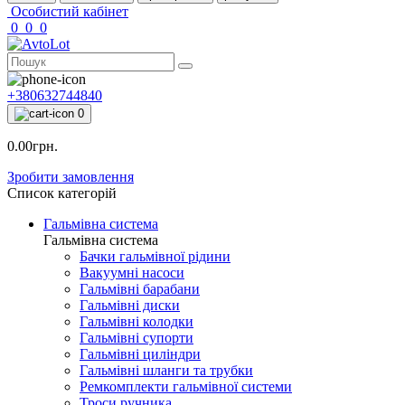
Особистий кабінет
0
0
0
+380632744840
0
0.00грн.
Зробити замовлення
Список категорій
Гальмівна система
Гальмівна система
Бачки гальмівної рідини
Вакуумні насоси
Гальмівні барабани
Гальмівні диски
Гальмівні колодки
Гальмівні супорти
Гальмівні циліндри
Гальмівні шланги та трубки
Ремкомплекти гальмівної системи
Троси ручника