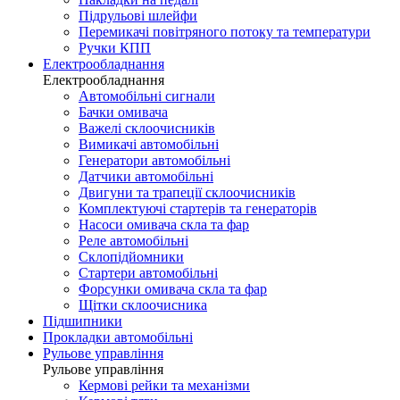
Підрульові шлейфи
Перемикачі повітряного потоку та температури
Ручки КПП
Електрообладнання
Електрообладнання
Автомобільні сигнали
Бачки омивача
Важелі склоочисників
Вимикачі автомобільні
Генератори автомобільні
Датчики автомобільні
Двигуни та трапеції склоочисників
Комплектуючі стартерів та генераторів
Насоси омивача скла та фар
Реле автомобільні
Склопідйомники
Стартери автомобільні
Форсунки омивача скла та фар
Щітки склоочисника
Підшипники
Прокладки автомобільні
Рульове управління
Рульове управління
Кермові рейки та механізми