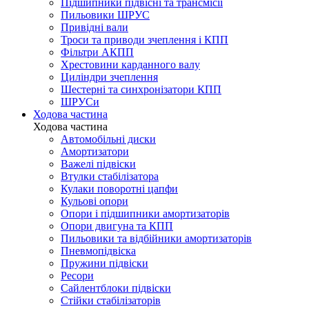
Підшипники підвісні та трансмісії
Пильовики ШРУС
Привідні вали
Троси та приводи зчеплення і КПП
Фільтри АКПП
Хрестовини карданного валу
Циліндри зчеплення
Шестерні та синхронізатори КПП
ШРУСи
Ходова частина
Ходова частина
Автомобільні диски
Амортизатори
Важелі підвіски
Втулки стабілізатора
Кулаки поворотні цапфи
Кульові опори
Опори і підшипники амортизаторів
Опори двигуна та КПП
Пильовики та відбійники амортизаторів
Пневмопідвіска
Пружини підвіски
Ресори
Сайлентблоки підвіски
Стійки стабілізаторів