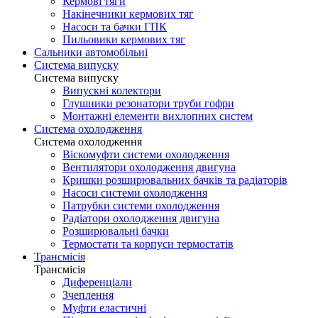
Кермові тяги
Накінечники кермових тяг
Насоси та бачки ГПК
Пильовики кермових тяг
Сальники автомобільні
Система випуску
Система випуску
Випускні колектори
Глушники резонатори труби гофри
Монтажні елементи вихлопних систем
Система охолодження
Система охолодження
Віскомуфти системи охолодження
Вентилятори охолодження двигуна
Кришки розширювальних бачків та радіаторів
Насоси системи охолодження
Патрубки системи охолодження
Радіатори охолодження двигуна
Розширювальні бачки
Термостати та корпуси термостатів
Трансмісія
Трансмісія
Диференціали
Зчеплення
Муфти еластичні