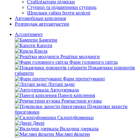
Стабілізатори підвіски
Ступиці та підшипники ступиць
Шпильки гайки болти колісні
Автомобільні кріплення
Розпродаж автозапчастин
Ассортимент
Бампери
Капоти
Крила
Решітки молдинги
Фари головного світла
Покажчики поворотів
габарити
Фари протитуманні
Ліхтарі задні
Автодзеркала
Панелі кріплення
Ремчастини кузова
Підкрилки захисти
бризговики
Склопідйомники
Двері
Вкладиш дзеркала
Масляні фільтри