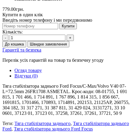
779.00грн.
Купити в один клік
Введіть номер телефону і ми передзвонимо
Купити
Кількість:
-
+
До кошика
Швидке замовлення
Гарантії та безпека
Перелік усіх гарантій на товар та безпечну угоду
Огляд товару
Відгуки (0)
Тяга стабілізатора заднього Ford Focus/C-Max/Volvo V40 07-
L=72.5mm 26FR1708 ASMETAL. Крос-коди: 08-01755, 1 691
815, 1 701 466, 1 714 891, 1 767 896, 1 814 315, 1 856 667,
1691815, 1701466, 170893, 1714891, 202153, 21125AP, 260755,
304 182, 31 317 271, 31 387 811, 31 429 024, 31317271, 33 10
0601, 37123 01, 37123 01, 37258, 37261, 37261, 37721, 50 9
Теги:
Тяга стабілізатора заднього
,
Тяга стабілізатора заднього
Ford
,
Тяга стабілізатора заднього Ford Focus