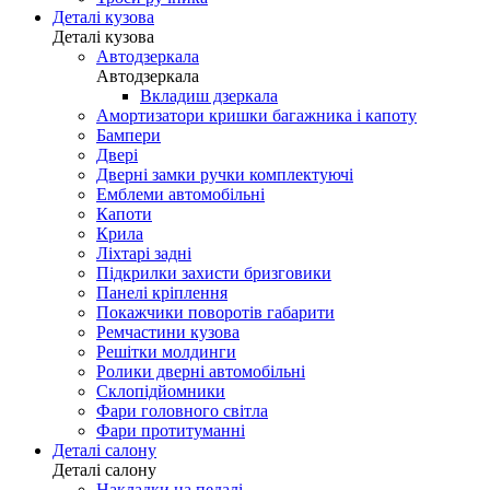
Деталі кузова
Деталі кузова
Автодзеркала
Автодзеркала
Вкладиш дзеркала
Амортизатори кришки багажника і капоту
Бампери
Двері
Дверні замки ручки комплектуючі
Емблеми автомобільні
Капоти
Крила
Ліхтарі задні
Підкрилки захисти бризговики
Панелі кріплення
Покажчики поворотів габарити
Ремчастини кузова
Решітки молдинги
Ролики дверні автомобільні
Склопідйомники
Фари головного світла
Фари протитуманні
Деталі салону
Деталі салону
Накладки на педалі