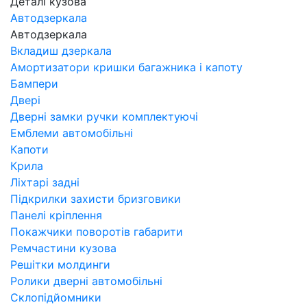
Деталі кузова
Автодзеркала
Автодзеркала
Вкладиш дзеркала
Амортизатори кришки багажника і капоту
Бампери
Двері
Дверні замки ручки комплектуючі
Емблеми автомобільні
Капоти
Крила
Ліхтарі задні
Підкрилки захисти бризговики
Панелі кріплення
Покажчики поворотів габарити
Ремчастини кузова
Решітки молдинги
Ролики дверні автомобільні
Склопідйомники