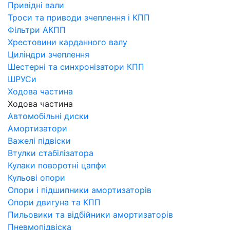
Привідні вали
Троси та приводи зчеплення і КПП
Фільтри АКПП
Хрестовини карданного валу
Циліндри зчеплення
Шестерні та синхронізатори КПП
ШРУСи
Ходова частина
Ходова частина
Автомобільні диски
Амортизатори
Важелі підвіски
Втулки стабілізатора
Кулаки поворотні цапфи
Кульові опори
Опори і підшипники амортизаторів
Опори двигуна та КПП
Пильовики та відбійники амортизаторів
Пневмопідвіска