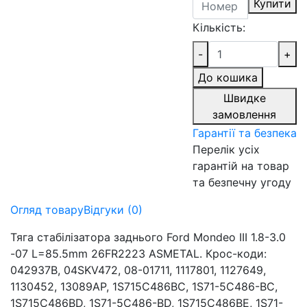
Купити
Кількість:
-
+
До кошика
Швидке
замовлення
Гарантії та безпека
Перелік усіх
гарантій на товар
та безпечну угоду
Огляд товару
Відгуки (0)
Тяга стабілізатора заднього Ford Mondeo III 1.8-3.0
-07 L=85.5mm 26FR2223 ASMETAL. Крос-коди:
042937B, 04SKV472, 08-01711, 1117801, 1127649,
1130452, 13089AP, 1S715C486BC, 1S71-5C486-BC,
1S715C486BD, 1S71-5C486-BD, 1S715C486BE, 1S71-