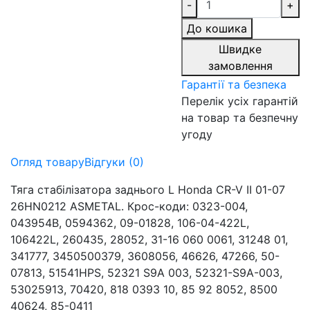
-
+
До кошика
Швидке
замовлення
Гарантії та безпека
Перелік усіх гарантій
на товар та безпечну
угоду
Огляд товару
Відгуки (0)
Тяга стабілізатора заднього L Honda CR-V II 01-07
26HN0212 ASMETAL. Крос-коди: 0323-004,
043954B, 0594362, 09-01828, 106-04-422L,
106422L, 260435, 28052, 31-16 060 0061, 31248 01,
341777, 3450500379, 3608056, 46626, 47266, 50-
07813, 51541HPS, 52321 S9A 003, 52321-S9A-003,
53025913, 70420, 818 0393 10, 85 92 8052, 8500
40624, 85-0411