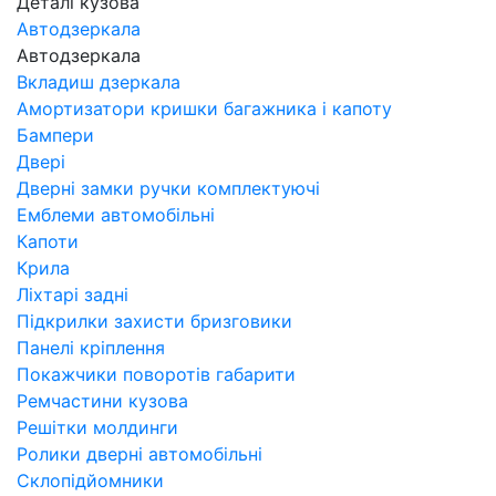
Деталі кузова
Автодзеркала
Автодзеркала
Вкладиш дзеркала
Амортизатори кришки багажника і капоту
Бампери
Двері
Дверні замки ручки комплектуючі
Емблеми автомобільні
Капоти
Крила
Ліхтарі задні
Підкрилки захисти бризговики
Панелі кріплення
Покажчики поворотів габарити
Ремчастини кузова
Решітки молдинги
Ролики дверні автомобільні
Склопідйомники