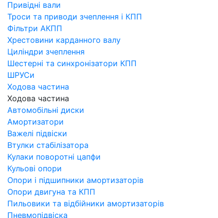
Привідні вали
Троси та приводи зчеплення і КПП
Фільтри АКПП
Хрестовини карданного валу
Циліндри зчеплення
Шестерні та синхронізатори КПП
ШРУСи
Ходова частина
Ходова частина
Автомобільні диски
Амортизатори
Важелі підвіски
Втулки стабілізатора
Кулаки поворотні цапфи
Кульові опори
Опори і підшипники амортизаторів
Опори двигуна та КПП
Пильовики та відбійники амортизаторів
Пневмопідвіска