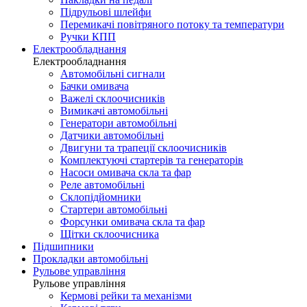
Підрульові шлейфи
Перемикачі повітряного потоку та температури
Ручки КПП
Електрообладнання
Електрообладнання
Автомобільні сигнали
Бачки омивача
Важелі склоочисників
Вимикачі автомобільні
Генератори автомобільні
Датчики автомобільні
Двигуни та трапеції склоочисників
Комплектуючі стартерів та генераторів
Насоси омивача скла та фар
Реле автомобільні
Склопідйомники
Стартери автомобільні
Форсунки омивача скла та фар
Щітки склоочисника
Підшипники
Прокладки автомобільні
Рульове управління
Рульове управління
Кермові рейки та механізми