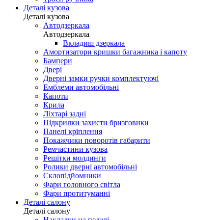
Деталі кузова
Деталі кузова
Автодзеркала
Автодзеркала
Вкладиш дзеркала
Амортизатори кришки багажника і капоту
Бампери
Двері
Дверні замки ручки комплектуючі
Емблеми автомобільні
Капоти
Крила
Ліхтарі задні
Підкрилки захисти бризговики
Панелі кріплення
Покажчики поворотів габарити
Ремчастини кузова
Решітки молдинги
Ролики дверні автомобільні
Склопідйомники
Фари головного світла
Фари протитуманні
Деталі салону
Деталі салону
Накладки на педалі