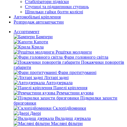
Стабілізатори підвіски
Ступиці та підшипники ступиць
Шпильки гайки болти колісні
Автомобільні кріплення
Розпродаж автозапчастин
Ассортимент
Бампери
Капоти
Крила
Решітки молдинги
Фари головного світла
Покажчики поворотів
габарити
Фари протитуманні
Ліхтарі задні
Автодзеркала
Панелі кріплення
Ремчастини кузова
Підкрилки захисти
бризговики
Склопідйомники
Двері
Вкладиш дзеркала
Масляні фільтри