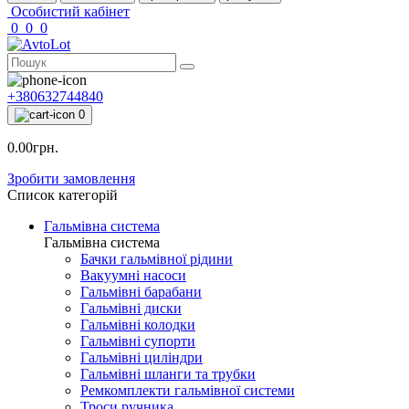
Особистий кабінет
0
0
0
+380632744840
0
0.00грн.
Зробити замовлення
Список категорій
Гальмівна система
Гальмівна система
Бачки гальмівної рідини
Вакуумні насоси
Гальмівні барабани
Гальмівні диски
Гальмівні колодки
Гальмівні супорти
Гальмівні циліндри
Гальмівні шланги та трубки
Ремкомплекти гальмівної системи
Троси ручника