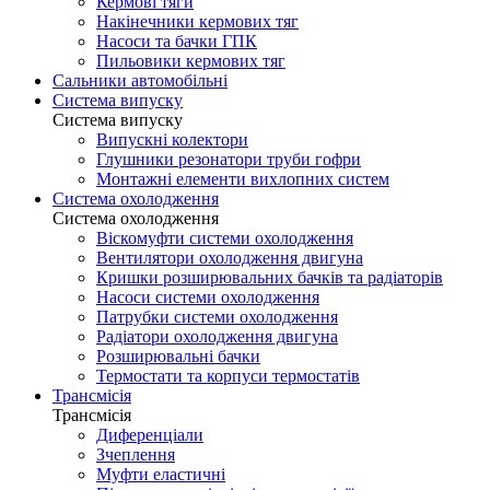
Кермові тяги
Накінечники кермових тяг
Насоси та бачки ГПК
Пильовики кермових тяг
Сальники автомобільні
Система випуску
Система випуску
Випускні колектори
Глушники резонатори труби гофри
Монтажні елементи вихлопних систем
Система охолодження
Система охолодження
Віскомуфти системи охолодження
Вентилятори охолодження двигуна
Кришки розширювальних бачків та радіаторів
Насоси системи охолодження
Патрубки системи охолодження
Радіатори охолодження двигуна
Розширювальні бачки
Термостати та корпуси термостатів
Трансмісія
Трансмісія
Диференціали
Зчеплення
Муфти еластичні