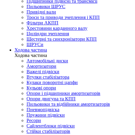
Підшипники підвісні та трансмісії
Пильовики ШРУС
Привідні вали
Троси та приводи зчеплення і КПП
Фільтри АКПП
Хрестовини карданного валу
Циліндри зчеплення
Шестерні та синхронізатори КПП
ШРУСи
Ходова частина
Ходова частина
Автомобільні диски
Амортизатори
Важелі підвіски
Втулки стабілізатора
Кулаки поворотні цапфи
Кульові опори
Опори і підшипники амортизаторів
Опори двигуна та КПП
Пильовики та відбійники амортизаторів
Пневмопідвіска
Пружини підвіски
Ресори
Сайлентблоки підвіски
Стійки стабілізаторів