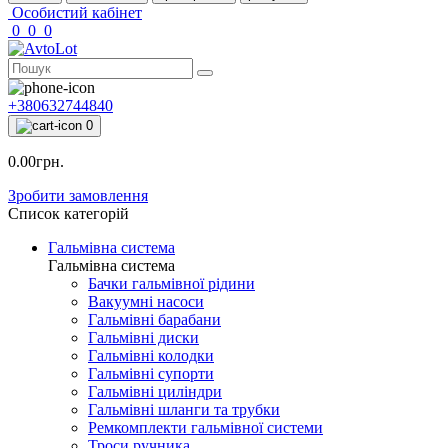
Особистий кабінет
0
0
0
+380632744840
0
0.00грн.
Зробити замовлення
Список категорій
Гальмівна система
Гальмівна система
Бачки гальмівної рідини
Вакуумні насоси
Гальмівні барабани
Гальмівні диски
Гальмівні колодки
Гальмівні супорти
Гальмівні циліндри
Гальмівні шланги та трубки
Ремкомплекти гальмівної системи
Троси ручника