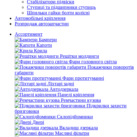
Стабілізатори підвіски
Ступиці та підшипники ступиць
Шпильки гайки болти колісні
Автомобільні кріплення
Розпродаж автозапчастин
Ассортимент
Бампери
Капоти
Крила
Решітки молдинги
Фари головного світла
Покажчики поворотів
габарити
Фари протитуманні
Ліхтарі задні
Автодзеркала
Панелі кріплення
Ремчастини кузова
Підкрилки захисти
бризговики
Склопідйомники
Двері
Вкладиш дзеркала
Масляні фільтри