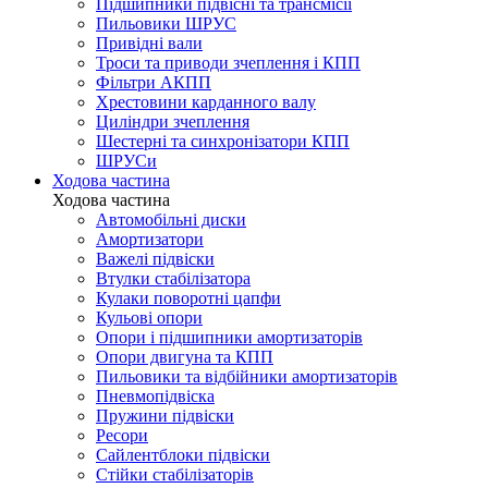
Підшипники підвісні та трансмісії
Пильовики ШРУС
Привідні вали
Троси та приводи зчеплення і КПП
Фільтри АКПП
Хрестовини карданного валу
Циліндри зчеплення
Шестерні та синхронізатори КПП
ШРУСи
Ходова частина
Ходова частина
Автомобільні диски
Амортизатори
Важелі підвіски
Втулки стабілізатора
Кулаки поворотні цапфи
Кульові опори
Опори і підшипники амортизаторів
Опори двигуна та КПП
Пильовики та відбійники амортизаторів
Пневмопідвіска
Пружини підвіски
Ресори
Сайлентблоки підвіски
Стійки стабілізаторів