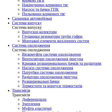
Кермові тяги
Накінечники кермових тяг
Насоси та бачки ГПК
Пильовики кермових тяг
Сальники автомобільні
Система випуску
Система випуску
Випускні колектори
Глушники резонатори труби гофри
Монтажні елементи вихлопних систем
Система охолодження
Система охолодження
Віскомуфти системи охолодження
Вентилятори охолодження двигуна
Кришки розширювальних бачків та радіаторів
Насоси системи охолодження
Патрубки системи охолодження
Радіатори охолодження двигуна
Розширювальні бачки
Термостати та корпуси термостатів
Трансмісія
Трансмісія
Диференціали
Зчеплення
Муфти еластичні