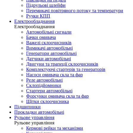
Підрульові шлейфи
Перемикачі повітряного потоку та температури
Ручки КПП
Електрообладнання
Електрообладнання
Автомобільні сигнали
Бачки омивача
Важелі склоочисників
Вимикачі автомобільні
Генератори автомобільні
Датчики автомобільні
Двигуни та трапеції склоочисників
Комплектуючі стартерів та генераторів
Насоси омивача скла та фар
Реле автомобільні
Склопідйомники
Стартери автомобільні
Форсунки омивача скла та фар
Щітки склоочисника
Підшипники
Прокладки автомобільні
Рульове управління
Рульове управління
Кермові рейки та механізми