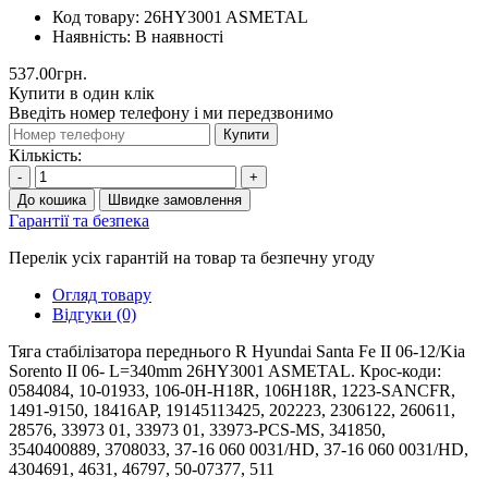
Код товару:
26HY3001 ASMETAL
Наявність:
В наявності
537.00грн.
Купити в один клік
Введіть номер телефону і ми передзвонимо
Купити
Кількість:
-
+
До кошика
Швидке замовлення
Гарантії та безпека
Перелік усіх гарантій на товар та безпечну угоду
Огляд товару
Відгуки (0)
Тяга стабілізатора переднього R Hyundai Santa Fe II 06-12/Kia
Sorento II 06- L=340mm 26HY3001 ASMETAL. Крос-коди:
0584084, 10-01933, 106-0H-H18R, 106H18R, 1223-SANCFR,
1491-9150, 18416AP, 19145113425, 202223, 2306122, 260611,
28576, 33973 01, 33973 01, 33973-PCS-MS, 341850,
3540400889, 3708033, 37-16 060 0031/HD, 37-16 060 0031/HD,
4304691, 4631, 46797, 50-07377, 511