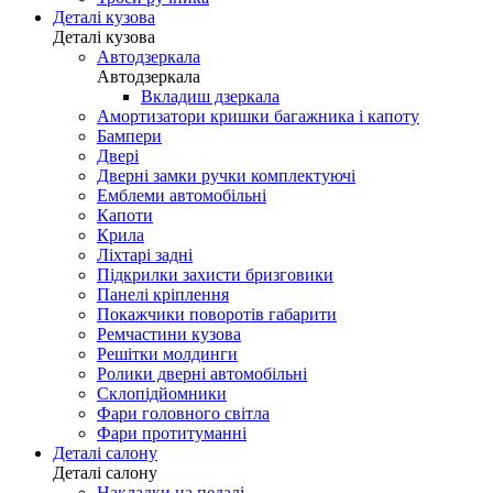
Деталі кузова
Деталі кузова
Автодзеркала
Автодзеркала
Вкладиш дзеркала
Амортизатори кришки багажника і капоту
Бампери
Двері
Дверні замки ручки комплектуючі
Емблеми автомобільні
Капоти
Крила
Ліхтарі задні
Підкрилки захисти бризговики
Панелі кріплення
Покажчики поворотів габарити
Ремчастини кузова
Решітки молдинги
Ролики дверні автомобільні
Склопідйомники
Фари головного світла
Фари протитуманні
Деталі салону
Деталі салону
Накладки на педалі