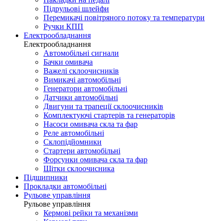
Підрульові шлейфи
Перемикачі повітряного потоку та температури
Ручки КПП
Електрообладнання
Електрообладнання
Автомобільні сигнали
Бачки омивача
Важелі склоочисників
Вимикачі автомобільні
Генератори автомобільні
Датчики автомобільні
Двигуни та трапеції склоочисників
Комплектуючі стартерів та генераторів
Насоси омивача скла та фар
Реле автомобільні
Склопідйомники
Стартери автомобільні
Форсунки омивача скла та фар
Щітки склоочисника
Підшипники
Прокладки автомобільні
Рульове управління
Рульове управління
Кермові рейки та механізми