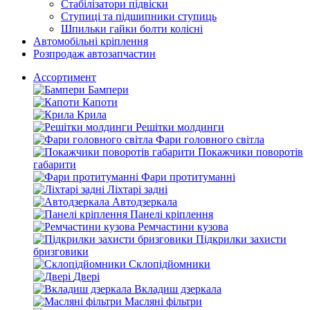
Стабілізатори підвіски
Ступиці та підшипники ступиць
Шпильки гайки болти колісні
Автомобільні кріплення
Розпродаж автозапчастин
Ассортимент
Бампери
Капоти
Крила
Решітки молдинги
Фари головного світла
Покажчики поворотів
габарити
Фари протитуманні
Ліхтарі задні
Автодзеркала
Панелі кріплення
Ремчастини кузова
Підкрилки захисти
бризговики
Склопідйомники
Двері
Вкладиш дзеркала
Масляні фільтри