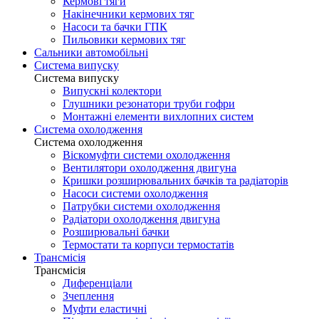
Кермові тяги
Накінечники кермових тяг
Насоси та бачки ГПК
Пильовики кермових тяг
Сальники автомобільні
Система випуску
Система випуску
Випускні колектори
Глушники резонатори труби гофри
Монтажні елементи вихлопних систем
Система охолодження
Система охолодження
Віскомуфти системи охолодження
Вентилятори охолодження двигуна
Кришки розширювальних бачків та радіаторів
Насоси системи охолодження
Патрубки системи охолодження
Радіатори охолодження двигуна
Розширювальні бачки
Термостати та корпуси термостатів
Трансмісія
Трансмісія
Диференціали
Зчеплення
Муфти еластичні