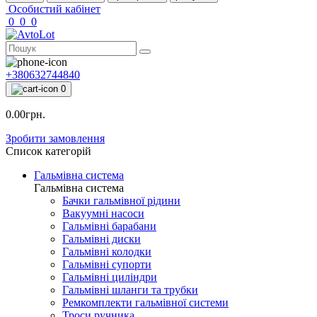
Особистий кабінет
0
0
0
+380632744840
0
0.00грн.
Зробити замовлення
Список категорій
Гальмівна система
Гальмівна система
Бачки гальмівної рідини
Вакуумні насоси
Гальмівні барабани
Гальмівні диски
Гальмівні колодки
Гальмівні супорти
Гальмівні циліндри
Гальмівні шланги та трубки
Ремкомплекти гальмівної системи
Троси ручника