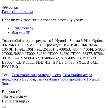
499.00грн.
Гарантії та безпека
Перелік усіх гарантій на товар та безпечну угоду
Огляд товару
Відгуки (0)
Тяга стабілізатора переднього L Hyundai Sonata VI/Kia Optima
09- 26KI1102 ASMETAL. Крос-коди: 10-01946, 10-01946K,
106-0H-H49L, 106H49L, 261001, 3708053, 48044, 48044, 54830
2T000, 54830 2T000, 54830-2T000, 54830-2T000, 58477, 87564,
90 94 8044, 97-08641-2, 97-08641-2, ADG085173, BDL7411,
BS0064, CL-K035L, FDL7411, HY-LS-14733, PXCLB-042L,
PXCLB-0
Теги:
Тяга стабілізатора переднього
,
Тяга стабілізатора
переднього Hyundai
,
Тяга стабілізатора переднього Hyundai
Sonata
Відгуки (0)
Написати відгук
Написати відгук