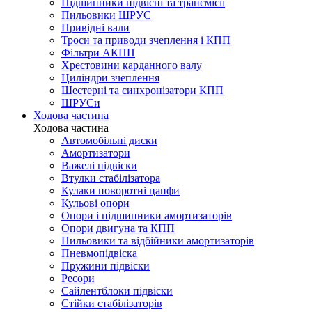
Підшипники підвісні та трансмісії
Пильовики ШРУС
Привідні вали
Троси та приводи зчеплення і КПП
Фільтри АКПП
Хрестовини карданного валу
Циліндри зчеплення
Шестерні та синхронізатори КПП
ШРУСи
Ходова частина
Ходова частина
Автомобільні диски
Амортизатори
Важелі підвіски
Втулки стабілізатора
Кулаки поворотні цапфи
Кульові опори
Опори і підшипники амортизаторів
Опори двигуна та КПП
Пильовики та відбійники амортизаторів
Пневмопідвіска
Пружини підвіски
Ресори
Сайлентблоки підвіски
Стійки стабілізаторів