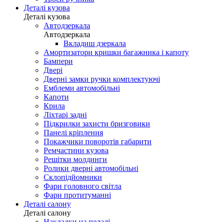
Деталі кузова
Деталі кузова
Автодзеркала
Автодзеркала
Вкладиш дзеркала
Амортизатори кришки багажника і капоту
Бампери
Двері
Дверні замки ручки комплектуючі
Емблеми автомобільні
Капоти
Крила
Ліхтарі задні
Підкрилки захисти бризговики
Панелі кріплення
Покажчики поворотів габарити
Ремчастини кузова
Решітки молдинги
Ролики дверні автомобільні
Склопідйомники
Фари головного світла
Фари протитуманні
Деталі салону
Деталі салону
Накладки на педалі