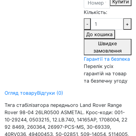
Купити
Кількість:
-
+
До кошика
Швидке
замовлення
Гарантії та безпека
Перелік усіх
гарантій на товар
та безпечну угоду
Огляд товару
Відгуки (0)
Тяга стабілізатора переднього Land Rover Range
Rover 98-04 26LR0500 ASMETAL. Крос-коди: 001-
10-29244, 0503215, 12.LB.740, 14165AP, 1708004, 22
92 8469, 260364, 26997-PCS-MS, 30-69339,
40RV036, 49400453, 50-02851, 509-14054, 5114005,