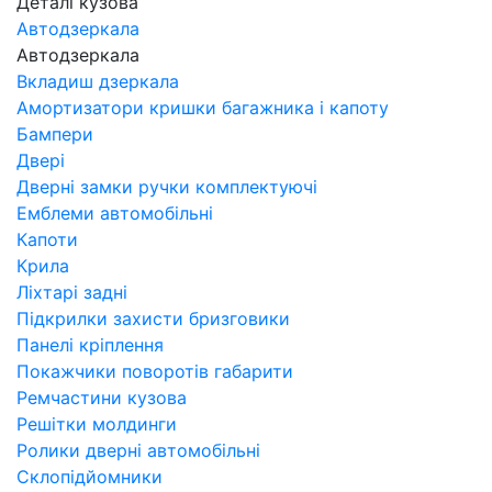
Деталі кузова
Автодзеркала
Автодзеркала
Вкладиш дзеркала
Амортизатори кришки багажника і капоту
Бампери
Двері
Дверні замки ручки комплектуючі
Емблеми автомобільні
Капоти
Крила
Ліхтарі задні
Підкрилки захисти бризговики
Панелі кріплення
Покажчики поворотів габарити
Ремчастини кузова
Решітки молдинги
Ролики дверні автомобільні
Склопідйомники