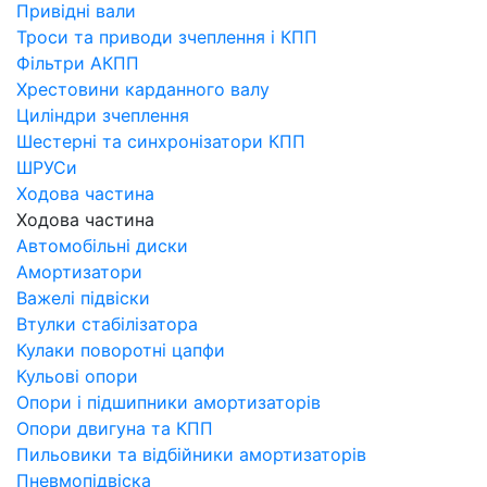
Привідні вали
Троси та приводи зчеплення і КПП
Фільтри АКПП
Хрестовини карданного валу
Циліндри зчеплення
Шестерні та синхронізатори КПП
ШРУСи
Ходова частина
Ходова частина
Автомобільні диски
Амортизатори
Важелі підвіски
Втулки стабілізатора
Кулаки поворотні цапфи
Кульові опори
Опори і підшипники амортизаторів
Опори двигуна та КПП
Пильовики та відбійники амортизаторів
Пневмопідвіска