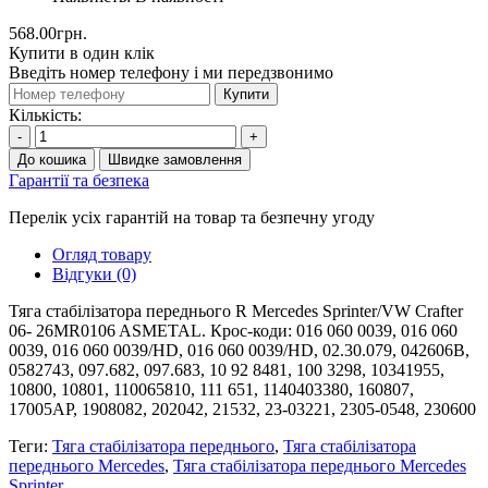
568.00грн.
Купити в один клік
Введіть номер телефону і ми передзвонимо
Купити
Кількість:
-
+
До кошика
Швидке замовлення
Гарантії та безпека
Перелік усіх гарантій на товар та безпечну угоду
Огляд товару
Відгуки (0)
Тяга стабілізатора переднього R Mercedes Sprinter/VW Crafter
06- 26MR0106 ASMETAL. Крос-коди: 016 060 0039, 016 060
0039, 016 060 0039/HD, 016 060 0039/HD, 02.30.079, 042606B,
0582743, 097.682, 097.683, 10 92 8481, 100 3298, 10341955,
10800, 10801, 110065810, 111 651, 1140403380, 160807,
17005AP, 1908082, 202042, 21532, 23-03221, 2305-0548, 230600
Теги:
Тяга стабілізатора переднього
,
Тяга стабілізатора
переднього Mercedes
,
Тяга стабілізатора переднього Mercedes
Sprinter