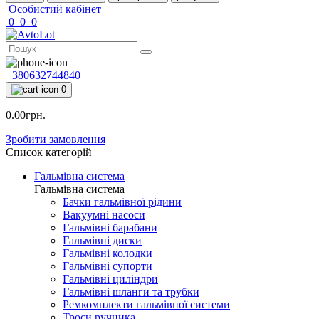
Особистий кабінет
0
0
0
+380632744840
0
0.00грн.
Зробити замовлення
Список категорій
Гальмівна система
Гальмівна система
Бачки гальмівної рідини
Вакуумні насоси
Гальмівні барабани
Гальмівні диски
Гальмівні колодки
Гальмівні супорти
Гальмівні циліндри
Гальмівні шланги та трубки
Ремкомплекти гальмівної системи
Троси ручника