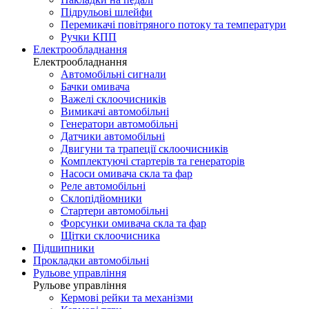
Підрульові шлейфи
Перемикачі повітряного потоку та температури
Ручки КПП
Електрообладнання
Електрообладнання
Автомобільні сигнали
Бачки омивача
Важелі склоочисників
Вимикачі автомобільні
Генератори автомобільні
Датчики автомобільні
Двигуни та трапеції склоочисників
Комплектуючі стартерів та генераторів
Насоси омивача скла та фар
Реле автомобільні
Склопідйомники
Стартери автомобільні
Форсунки омивача скла та фар
Щітки склоочисника
Підшипники
Прокладки автомобільні
Рульове управління
Рульове управління
Кермові рейки та механізми