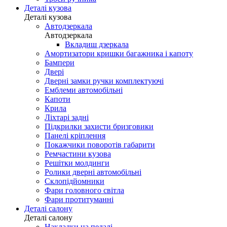
Деталі кузова
Деталі кузова
Автодзеркала
Автодзеркала
Вкладиш дзеркала
Амортизатори кришки багажника і капоту
Бампери
Двері
Дверні замки ручки комплектуючі
Емблеми автомобільні
Капоти
Крила
Ліхтарі задні
Підкрилки захисти бризговики
Панелі кріплення
Покажчики поворотів габарити
Ремчастини кузова
Решітки молдинги
Ролики дверні автомобільні
Склопідйомники
Фари головного світла
Фари протитуманні
Деталі салону
Деталі салону
Накладки на педалі