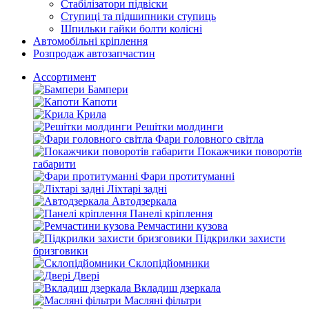
Стабілізатори підвіски
Ступиці та підшипники ступиць
Шпильки гайки болти колісні
Автомобільні кріплення
Розпродаж автозапчастин
Ассортимент
Бампери
Капоти
Крила
Решітки молдинги
Фари головного світла
Покажчики поворотів
габарити
Фари протитуманні
Ліхтарі задні
Автодзеркала
Панелі кріплення
Ремчастини кузова
Підкрилки захисти
бризговики
Склопідйомники
Двері
Вкладиш дзеркала
Масляні фільтри