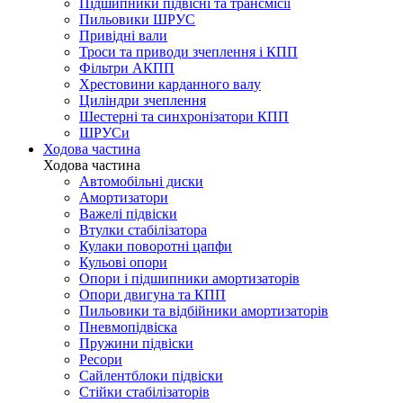
Підшипники підвісні та трансмісії
Пильовики ШРУС
Привідні вали
Троси та приводи зчеплення і КПП
Фільтри АКПП
Хрестовини карданного валу
Циліндри зчеплення
Шестерні та синхронізатори КПП
ШРУСи
Ходова частина
Ходова частина
Автомобільні диски
Амортизатори
Важелі підвіски
Втулки стабілізатора
Кулаки поворотні цапфи
Кульові опори
Опори і підшипники амортизаторів
Опори двигуна та КПП
Пильовики та відбійники амортизаторів
Пневмопідвіска
Пружини підвіски
Ресори
Сайлентблоки підвіски
Стійки стабілізаторів