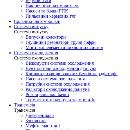
Кермові тяги
Накінечники кермових тяг
Насоси та бачки ГПК
Пильовики кермових тяг
Сальники автомобільні
Система випуску
Система випуску
Випускні колектори
Глушники резонатори труби гофри
Монтажні елементи вихлопних систем
Система охолодження
Система охолодження
Віскомуфти системи охолодження
Вентилятори охолодження двигуна
Кришки розширювальних бачків та радіаторів
Насоси системи охолодження
Патрубки системи охолодження
Радіатори охолодження двигуна
Розширювальні бачки
Термостати та корпуси термостатів
Трансмісія
Трансмісія
Диференціали
Зчеплення
Муфти еластичні