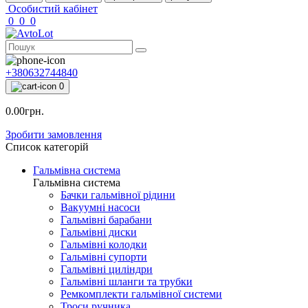
Особистий кабінет
0
0
0
+380632744840
0
0.00грн.
Зробити замовлення
Список категорій
Гальмівна система
Гальмівна система
Бачки гальмівної рідини
Вакуумні насоси
Гальмівні барабани
Гальмівні диски
Гальмівні колодки
Гальмівні супорти
Гальмівні циліндри
Гальмівні шланги та трубки
Ремкомплекти гальмівної системи
Троси ручника