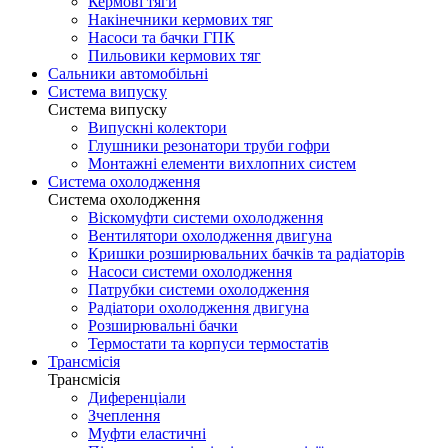
Кермові тяги
Накінечники кермових тяг
Насоси та бачки ГПК
Пильовики кермових тяг
Сальники автомобільні
Система випуску
Система випуску
Випускні колектори
Глушники резонатори труби гофри
Монтажні елементи вихлопних систем
Система охолодження
Система охолодження
Віскомуфти системи охолодження
Вентилятори охолодження двигуна
Кришки розширювальних бачків та радіаторів
Насоси системи охолодження
Патрубки системи охолодження
Радіатори охолодження двигуна
Розширювальні бачки
Термостати та корпуси термостатів
Трансмісія
Трансмісія
Диференціали
Зчеплення
Муфти еластичні