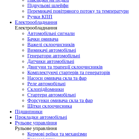
Підрульові шлейфи
Перемикачі повітряного потоку та температури
Ручки КПП
Електрообладнання
Електрообладнання
Автомобільні сигнали
Бачки омивача
Важелі склоочисників
Вимикачі автомобільні
Генератори автомобільні
Датчики автомобільні
Двигуни та трапеції склоочисників
Комплектуючі стартерів та генераторів
Насоси омивача скла та фар
Реле автомобільні
Склопідйомники
Стартери автомобільні
Форсунки омивача скла та фар
Щітки склоочисника
Підшипники
Прокладки автомобільні
Рульове управління
Рульове управління
Кермові рейки та механізми