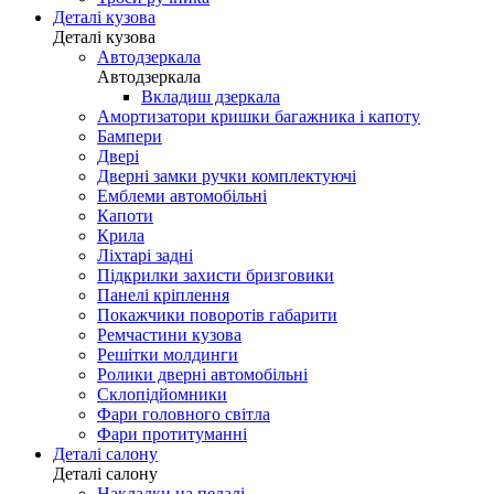
Деталі кузова
Деталі кузова
Автодзеркала
Автодзеркала
Вкладиш дзеркала
Амортизатори кришки багажника і капоту
Бампери
Двері
Дверні замки ручки комплектуючі
Емблеми автомобільні
Капоти
Крила
Ліхтарі задні
Підкрилки захисти бризговики
Панелі кріплення
Покажчики поворотів габарити
Ремчастини кузова
Решітки молдинги
Ролики дверні автомобільні
Склопідйомники
Фари головного світла
Фари протитуманні
Деталі салону
Деталі салону
Накладки на педалі