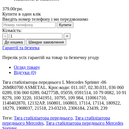
379.00грн.
Купити в один клік
Введіть номер телефону і ми передзвонимо
Купити
Кількість:
-
+
До кошика
Швидке замовлення
Гарантії та безпека
Перелік усіх гарантій на товар та безпечну угоду
Огляд товару
Відгуки (0)
Тяга стабілізатора переднього L Mercedes Sprinter -06
26MR0700 ASMETAL. Крос-коди: 011.167, 02.30.031, 036 060
0289, 036 060 0289, 042775B, 05059, 0591514, 10 79 0082, 10 91
8279, 100 3220, 10341951, 10795, 109 984, 110061710,
1140402870, 12132AP, 160801, 160803, 17114, 17114, 180922,
18279, 1908037, 21518, 23-03210, 2306184, 23439, 239
Теги:
Тяга стабілізатора переднього
,
Тяга стабілізатора
переднього Mercedes
,
Тяга стабілізатора переднього Mercedes
Sprinter