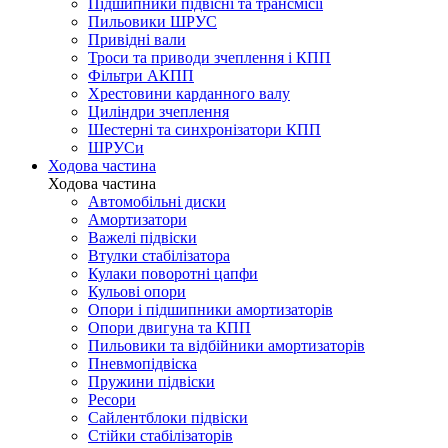
Підшипники підвісні та трансмісії
Пильовики ШРУС
Привідні вали
Троси та приводи зчеплення і КПП
Фільтри АКПП
Хрестовини карданного валу
Циліндри зчеплення
Шестерні та синхронізатори КПП
ШРУСи
Ходова частина
Ходова частина
Автомобільні диски
Амортизатори
Важелі підвіски
Втулки стабілізатора
Кулаки поворотні цапфи
Кульові опори
Опори і підшипники амортизаторів
Опори двигуна та КПП
Пильовики та відбійники амортизаторів
Пневмопідвіска
Пружини підвіски
Ресори
Сайлентблоки підвіски
Стійки стабілізаторів