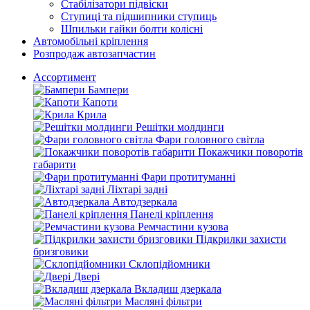
Стабілізатори підвіски
Ступиці та підшипники ступиць
Шпильки гайки болти колісні
Автомобільні кріплення
Розпродаж автозапчастин
Ассортимент
Бампери
Капоти
Крила
Решітки молдинги
Фари головного світла
Покажчики поворотів
габарити
Фари протитуманні
Ліхтарі задні
Автодзеркала
Панелі кріплення
Ремчастини кузова
Підкрилки захисти
бризговики
Склопідйомники
Двері
Вкладиш дзеркала
Масляні фільтри