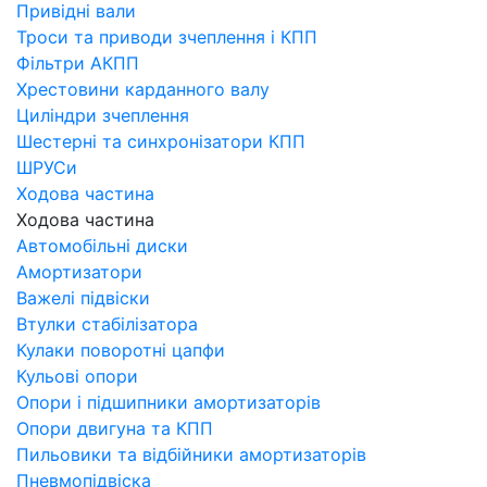
Привідні вали
Троси та приводи зчеплення і КПП
Фільтри АКПП
Хрестовини карданного валу
Циліндри зчеплення
Шестерні та синхронізатори КПП
ШРУСи
Ходова частина
Ходова частина
Автомобільні диски
Амортизатори
Важелі підвіски
Втулки стабілізатора
Кулаки поворотні цапфи
Кульові опори
Опори і підшипники амортизаторів
Опори двигуна та КПП
Пильовики та відбійники амортизаторів
Пневмопідвіска