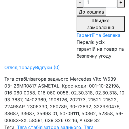
-
+
До кошика
Швидке
замовлення
Гарантії та безпека
Перелік усіх
гарантій на товар та
безпечну угоду
Огляд товару
Відгуки (0)
Тяга стабілізатора заднього Mercedes Vito W639
03- 26MR0817 ASMETAL. Крос-коди: 001-10-22198,
016 060 0058, 016 060 0058, 02.30.318, 02.30.318, 10
93 3687, 14-02369, 1908126, 202173, 21521, 21522,
22498AP, 2306330, 260789, 30-72892, 3229S0476,
33687, 33687, 35698 01, 50-09111, 50362, 52858, 56-
00683-SX, 58591, 639 326 02 16, A 639 32
Теги:
Тяга стабілізатора заднього
,
Тяга