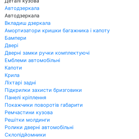
Деталі кузова
Автодзеркала
Автодзеркала
Вкладиш дзеркала
Амортизатори кришки багажника і капоту
Бампери
Двері
Дверні замки ручки комплектуючі
Емблеми автомобільні
Капоти
Крила
Ліхтарі задні
Підкрилки захисти бризговики
Панелі кріплення
Покажчики поворотів габарити
Ремчастини кузова
Решітки молдинги
Ролики дверні автомобільні
Склопідйомники