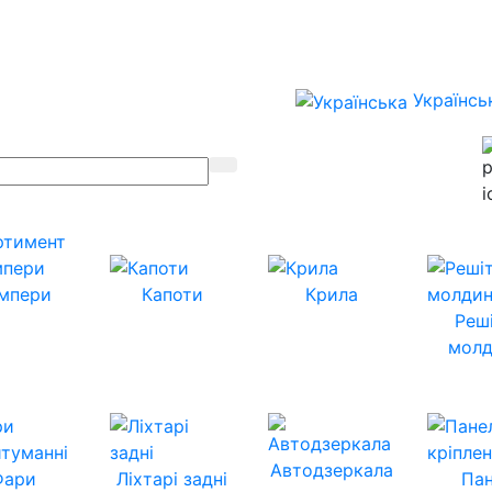
Українсь
ртимент
мпери
Капоти
Крила
Реш
молд
Автодзеркала
Фари
Ліхтарі задні
Пан