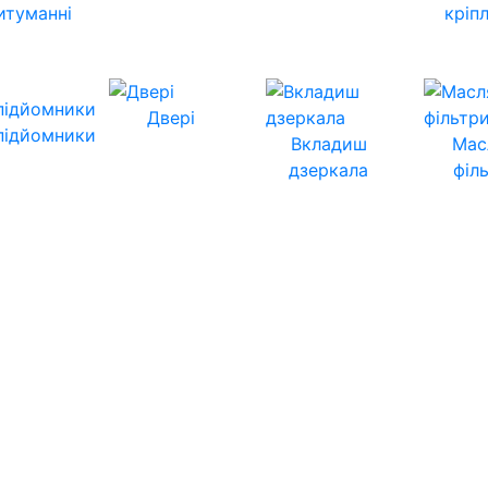
итуманні
кріп
Двері
підйомники
Вкладиш
Мас
дзеркала
філ