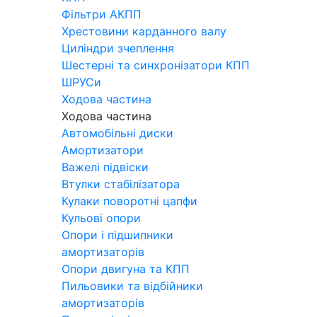
Фільтри АКПП
Хрестовини карданного валу
Циліндри зчеплення
Шестерні та синхронізатори КПП
ШРУСи
Ходова частина
Ходова частина
Автомобільні диски
Амортизатори
Важелі підвіски
Втулки стабілізатора
Кулаки поворотні цапфи
Кульові опори
Опори і підшипники
амортизаторів
Опори двигуна та КПП
Пильовики та відбійники
амортизаторів