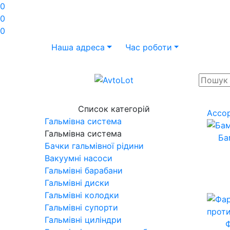
0
0
0
Наша адреса
Час роботи
Список категорій
Ассо
Гальмівна система
Гальмівна система
Ба
Бачки гальмівної рідини
Вакуумні насоси
Гальмівні барабани
Гальмівні диски
Гальмівні колодки
Гальмівні супорти
Гальмівні циліндри