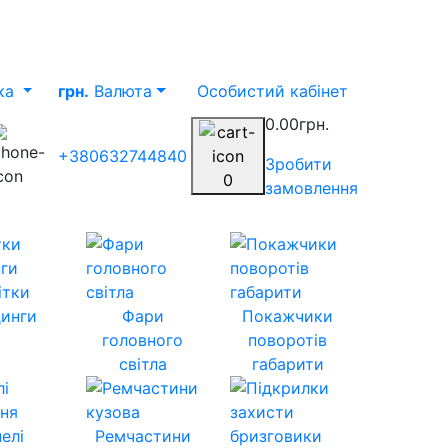
ка
грн.
Валюта
Особистий кабінет
0.00грн.
+380632744840
Зробити
0
замовлення
ітки
инги
Фари
Покажчики
головного
поворотів
світла
габарити
елі
Ремчастини