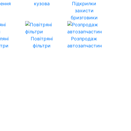
лення
кузова
Підкрилки
захисти
бризговики
ляні
Повітряні
Розпродаж
ьтри
фільтри
автозапчастин