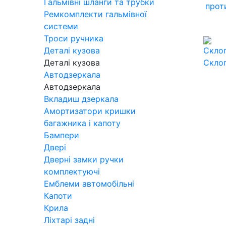
Гальмівні шланги та трубки
прот
Ремкомплекти гальмівної
системи
Троси ручника
Деталі кузова
Деталі кузова
Скло
Автодзеркала
Автодзеркала
Вкладиш дзеркала
Амортизатори кришки
багажника і капоту
Бампери
Двері
Дверні замки ручки
комплектуючі
Емблеми автомобільні
Капоти
Крила
Ліхтарі задні