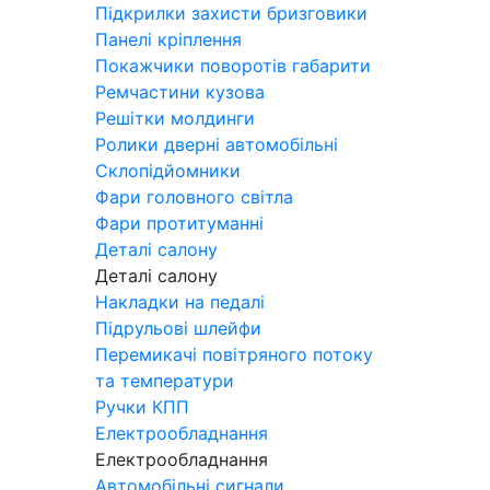
Підкрилки захисти бризговики
Панелі кріплення
Покажчики поворотів габарити
Ремчастини кузова
Решітки молдинги
Ролики дверні автомобільні
Склопідйомники
Фари головного світла
Фари протитуманні
Деталі салону
Деталі салону
Накладки на педалі
Підрульові шлейфи
Перемикачі повітряного потоку
та температури
Ручки КПП
Електрообладнання
Електрообладнання
Автомобільні сигнали