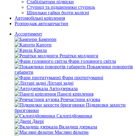
Стабілізатори підвіски
Ступиці та підшипники ступиць
Шпильки гайки болти колісні
Автомобільні кріплення
Розпродаж автозапчастин
Ассортимент
Бампери
Капоти
Крила
Решітки молдинги
Фари головного світла
Покажчики поворотів
габарити
Фари протитуманні
Ліхтарі задні
Автодзеркала
Панелі кріплення
Ремчастини кузова
Підкрилки захисти
бризговики
Склопідйомники
Двері
Вкладиш дзеркала
Масляні фільтри