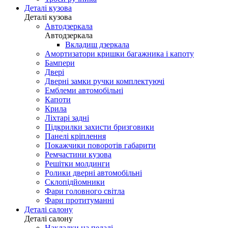
Деталі кузова
Деталі кузова
Автодзеркала
Автодзеркала
Вкладиш дзеркала
Амортизатори кришки багажника і капоту
Бампери
Двері
Дверні замки ручки комплектуючі
Емблеми автомобільні
Капоти
Крила
Ліхтарі задні
Підкрилки захисти бризговики
Панелі кріплення
Покажчики поворотів габарити
Ремчастини кузова
Решітки молдинги
Ролики дверні автомобільні
Склопідйомники
Фари головного світла
Фари протитуманні
Деталі салону
Деталі салону
Накладки на педалі