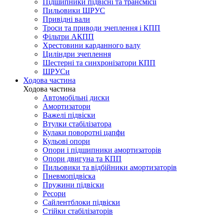
Підшипники підвісні та трансмісії
Пильовики ШРУС
Привідні вали
Троси та приводи зчеплення і КПП
Фільтри АКПП
Хрестовини карданного валу
Циліндри зчеплення
Шестерні та синхронізатори КПП
ШРУСи
Ходова частина
Ходова частина
Автомобільні диски
Амортизатори
Важелі підвіски
Втулки стабілізатора
Кулаки поворотні цапфи
Кульові опори
Опори і підшипники амортизаторів
Опори двигуна та КПП
Пильовики та відбійники амортизаторів
Пневмопідвіска
Пружини підвіски
Ресори
Сайлентблоки підвіски
Стійки стабілізаторів