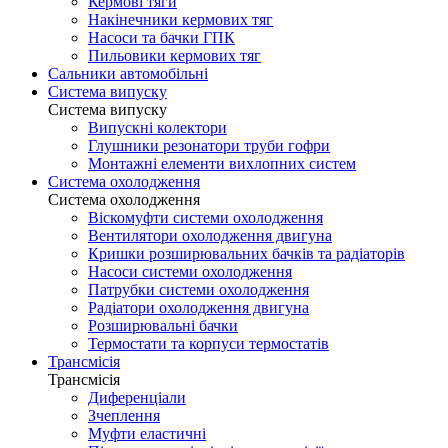
Кермові тяги
Накінечники кермових тяг
Насоси та бачки ГПК
Пильовики кермових тяг
Сальники автомобільні
Система випуску
Система випуску
Випускні колектори
Глушники резонатори труби гофри
Монтажні елементи вихлопних систем
Система охолодження
Система охолодження
Віскомуфти системи охолодження
Вентилятори охолодження двигуна
Кришки розширювальних бачків та радіаторів
Насоси системи охолодження
Патрубки системи охолодження
Радіатори охолодження двигуна
Розширювальні бачки
Термостати та корпуси термостатів
Трансмісія
Трансмісія
Диференціали
Зчеплення
Муфти еластичні