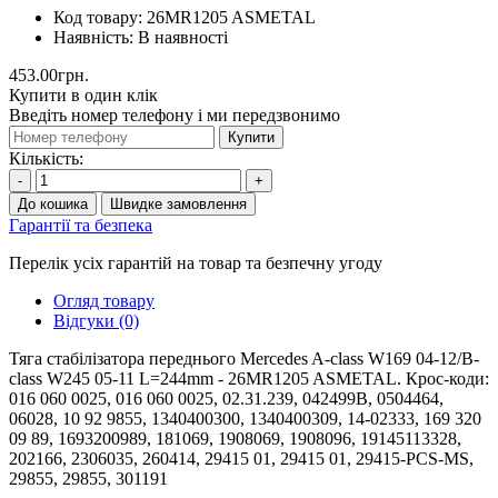
Код товару:
26MR1205 ASMETAL
Наявність:
В наявності
453.00грн.
Купити в один клік
Введіть номер телефону і ми передзвонимо
Купити
Кількість:
-
+
До кошика
Швидке замовлення
Гарантії та безпека
Перелік усіх гарантій на товар та безпечну угоду
Огляд товару
Відгуки (0)
Тяга стабілізатора переднього Mercedes A-class W169 04-12/B-
class W245 05-11 L=244mm - 26MR1205 ASMETAL. Крос-коди:
016 060 0025, 016 060 0025, 02.31.239, 042499B, 0504464,
06028, 10 92 9855, 1340400300, 1340400309, 14-02333, 169 320
09 89, 1693200989, 181069, 1908069, 1908096, 19145113328,
202166, 2306035, 260414, 29415 01, 29415 01, 29415-PCS-MS,
29855, 29855, 301191