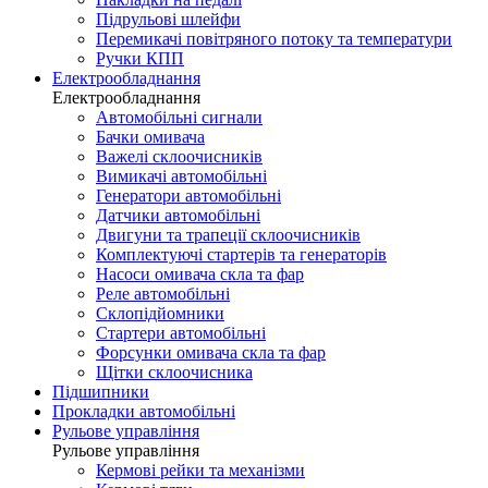
Підрульові шлейфи
Перемикачі повітряного потоку та температури
Ручки КПП
Електрообладнання
Електрообладнання
Автомобільні сигнали
Бачки омивача
Важелі склоочисників
Вимикачі автомобільні
Генератори автомобільні
Датчики автомобільні
Двигуни та трапеції склоочисників
Комплектуючі стартерів та генераторів
Насоси омивача скла та фар
Реле автомобільні
Склопідйомники
Стартери автомобільні
Форсунки омивача скла та фар
Щітки склоочисника
Підшипники
Прокладки автомобільні
Рульове управління
Рульове управління
Кермові рейки та механізми