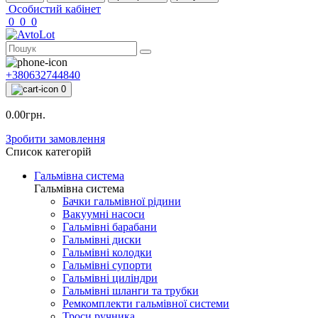
Особистий кабінет
0
0
0
+380632744840
0
0.00грн.
Зробити замовлення
Список категорій
Гальмівна система
Гальмівна система
Бачки гальмівної рідини
Вакуумні насоси
Гальмівні барабани
Гальмівні диски
Гальмівні колодки
Гальмівні супорти
Гальмівні циліндри
Гальмівні шланги та трубки
Ремкомплекти гальмівної системи
Троси ручника