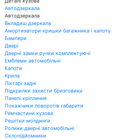
Деталі кузова
Автодзеркала
Автодзеркала
Вкладиш дзеркала
Амортизатори кришки багажника і капоту
Бампери
Двері
Дверні замки ручки комплектуючі
Емблеми автомобільні
Капоти
Крила
Ліхтарі задні
Підкрилки захисти бризговики
Панелі кріплення
Покажчики поворотів габарити
Ремчастини кузова
Решітки молдинги
Ролики дверні автомобільні
Склопідйомники