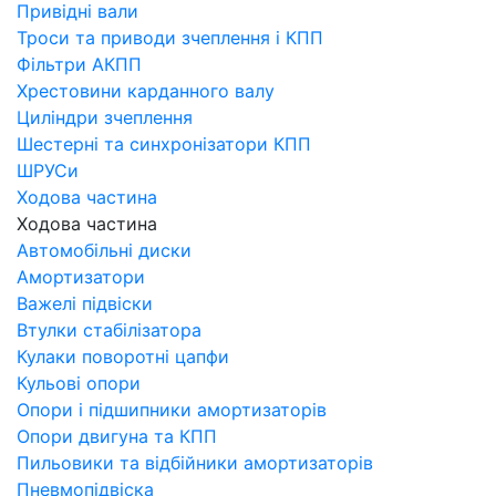
Привідні вали
Троси та приводи зчеплення і КПП
Фільтри АКПП
Хрестовини карданного валу
Циліндри зчеплення
Шестерні та синхронізатори КПП
ШРУСи
Ходова частина
Ходова частина
Автомобільні диски
Амортизатори
Важелі підвіски
Втулки стабілізатора
Кулаки поворотні цапфи
Кульові опори
Опори і підшипники амортизаторів
Опори двигуна та КПП
Пильовики та відбійники амортизаторів
Пневмопідвіска