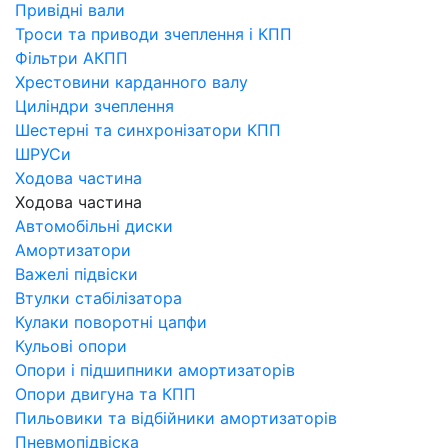
Привідні вали
Троси та приводи зчеплення і КПП
Фільтри АКПП
Хрестовини карданного валу
Циліндри зчеплення
Шестерні та синхронізатори КПП
ШРУСи
Ходова частина
Ходова частина
Автомобільні диски
Амортизатори
Важелі підвіски
Втулки стабілізатора
Кулаки поворотні цапфи
Кульові опори
Опори і підшипники амортизаторів
Опори двигуна та КПП
Пильовики та відбійники амортизаторів
Пневмопідвіска