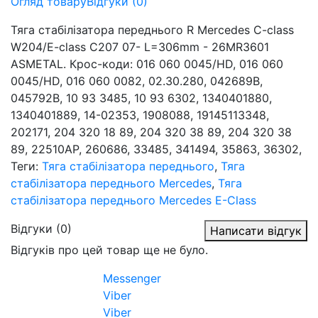
Огляд товару
Відгуки (0)
Тяга стабілізатора переднього R Mercedes C-class
W204/E-class C207 07- L=306mm - 26MR3601
ASMETAL. Крос-коди: 016 060 0045/HD, 016 060
0045/HD, 016 060 0082, 02.30.280, 042689B,
045792B, 10 93 3485, 10 93 6302, 1340401880,
1340401889, 14-02353, 1908088, 19145113348,
202171, 204 320 18 89, 204 320 38 89, 204 320 38
89, 22510AP, 260686, 33485, 341494, 35863, 36302,
Теги:
Тяга стабілізатора переднього
,
Тяга
стабілізатора переднього Mercedes
,
Тяга
стабілізатора переднього Mercedes E-Class
Відгуки (0)
Написати відгук
Відгуків про цей товар ще не було.
Messenger
Viber
Viber