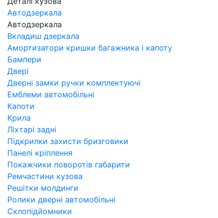
Деталі кузова
Автодзеркала
Автодзеркала
Вкладиш дзеркала
Амортизатори кришки багажника і капоту
Бампери
Двері
Дверні замки ручки комплектуючі
Емблеми автомобільні
Капоти
Крила
Ліхтарі задні
Підкрилки захисти бризговики
Панелі кріплення
Покажчики поворотів габарити
Ремчастини кузова
Решітки молдинги
Ролики дверні автомобільні
Склопідйомники