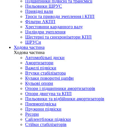
Підшипники підвісні та трансмісії
Пильовики ШРУС
Привідні вали
Троси та приводи зчеплення і КПП
Фільтри АКПП
Хрестовини карданного валу
Циліндри зчеплення
Шестерні та синхронізатори КПП
ШРУСи
Ходова частина
Ходова частина
Автомобільні диски
Амортизатори
Важелі підвіски
Втулки стабілізатора
Кулаки поворотні цапфи
Кульові опори
Опори і підшипники амортизаторів
Опори двигуна та КПП
Пильовики та відбійники амортизаторів
Пневмопідвіска
Пружини підвіски
Ресори
Сайлентблоки підвіски
Стійки стабілізаторів