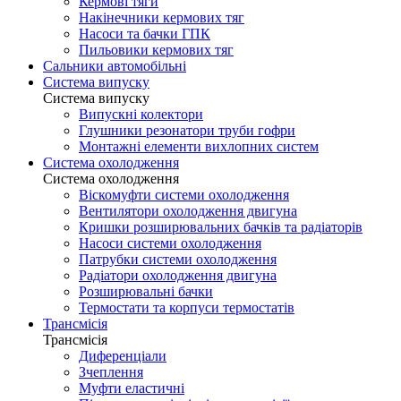
Кермові тяги
Накінечники кермових тяг
Насоси та бачки ГПК
Пильовики кермових тяг
Сальники автомобільні
Система випуску
Система випуску
Випускні колектори
Глушники резонатори труби гофри
Монтажні елементи вихлопних систем
Система охолодження
Система охолодження
Віскомуфти системи охолодження
Вентилятори охолодження двигуна
Кришки розширювальних бачків та радіаторів
Насоси системи охолодження
Патрубки системи охолодження
Радіатори охолодження двигуна
Розширювальні бачки
Термостати та корпуси термостатів
Трансмісія
Трансмісія
Диференціали
Зчеплення
Муфти еластичні