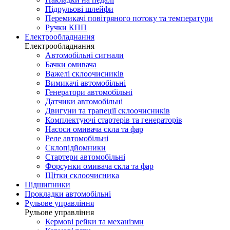
Підрульові шлейфи
Перемикачі повітряного потоку та температури
Ручки КПП
Електрообладнання
Електрообладнання
Автомобільні сигнали
Бачки омивача
Важелі склоочисників
Вимикачі автомобільні
Генератори автомобільні
Датчики автомобільні
Двигуни та трапеції склоочисників
Комплектуючі стартерів та генераторів
Насоси омивача скла та фар
Реле автомобільні
Склопідйомники
Стартери автомобільні
Форсунки омивача скла та фар
Щітки склоочисника
Підшипники
Прокладки автомобільні
Рульове управління
Рульове управління
Кермові рейки та механізми