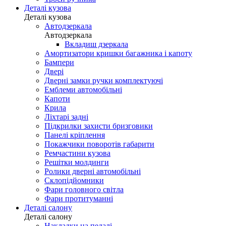
Деталі кузова
Деталі кузова
Автодзеркала
Автодзеркала
Вкладиш дзеркала
Амортизатори кришки багажника і капоту
Бампери
Двері
Дверні замки ручки комплектуючі
Емблеми автомобільні
Капоти
Крила
Ліхтарі задні
Підкрилки захисти бризговики
Панелі кріплення
Покажчики поворотів габарити
Ремчастини кузова
Решітки молдинги
Ролики дверні автомобільні
Склопідйомники
Фари головного світла
Фари протитуманні
Деталі салону
Деталі салону
Накладки на педалі