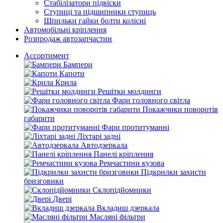
Стабілізатори підвіски
Ступиці та підшипники ступиць
Шпильки гайки болти колісні
Автомобільні кріплення
Розпродаж автозапчастин
Ассортимент
Бампери
Капоти
Крила
Решітки молдинги
Фари головного світла
Покажчики поворотів
габарити
Фари протитуманні
Ліхтарі задні
Автодзеркала
Панелі кріплення
Ремчастини кузова
Підкрилки захисти
бризговики
Склопідйомники
Двері
Вкладиш дзеркала
Масляні фільтри