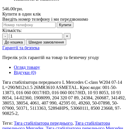
546.00грн.
Купити в один клік
Введіть номер телефону і ми передзвонимо
Купити
Кількість:
-
+
До кошика
Швидке замовлення
Гарантії та безпека
Перелік усіх гарантій на товар та безпечну угоду
Огляд товару
Відгуки (0)
Тяга стабілізатора переднього L Mercedes C-class W204 07-14
L=290/M12x1.5 26MR3610 ASMETAL. Крос-коди: 001-50-
13873, 016 060 0017/HD, 016 060 0017/HD, 10 93 8053, 10 93
8054, 14-02360, 1908099, 204 320 07 89, 24384, 260687, 341492,
38053, 38054, 4061, 407 990, 42595 01, 49260, 50-07898, 50-
07900, 50371, 5113363, 52894HPS, 53060111, 8500 23668, 97-
90825-2,
Теги:
Тяга стабілізатора переднього
,
Тяга стабілізатора
переднього Mercedes
,
Тяга стабілізатора переднього Mercedes