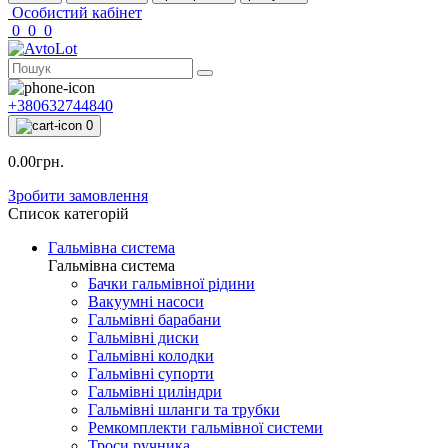
Особистий кабінет
0
0
0
+380632744840
0
0.00грн.
Зробити замовлення
Список категорій
Гальмівна система
Гальмівна система
Бачки гальмівної рідини
Вакуумні насоси
Гальмівні барабани
Гальмівні диски
Гальмівні колодки
Гальмівні супорти
Гальмівні циліндри
Гальмівні шланги та трубки
Ремкомплекти гальмівної системи
Троси ручника