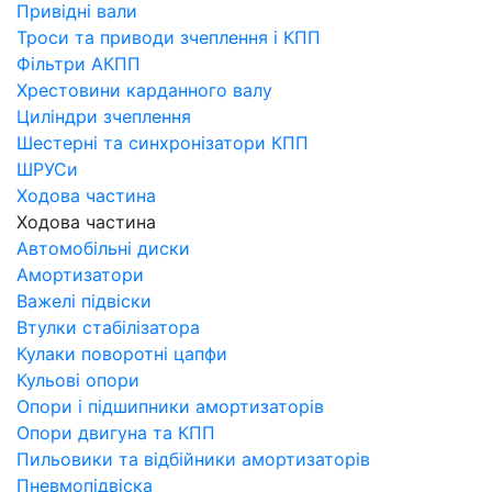
Привідні вали
Троси та приводи зчеплення і КПП
Фільтри АКПП
Хрестовини карданного валу
Циліндри зчеплення
Шестерні та синхронізатори КПП
ШРУСи
Ходова частина
Ходова частина
Автомобільні диски
Амортизатори
Важелі підвіски
Втулки стабілізатора
Кулаки поворотні цапфи
Кульові опори
Опори і підшипники амортизаторів
Опори двигуна та КПП
Пильовики та відбійники амортизаторів
Пневмопідвіска