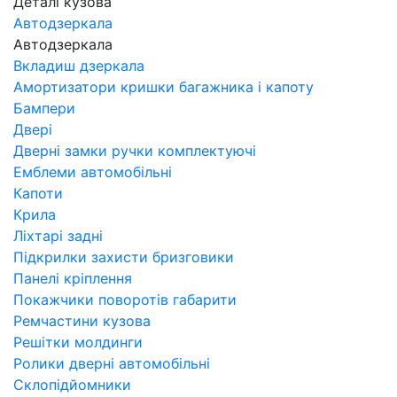
Деталі кузова
Автодзеркала
Автодзеркала
Вкладиш дзеркала
Амортизатори кришки багажника і капоту
Бампери
Двері
Дверні замки ручки комплектуючі
Емблеми автомобільні
Капоти
Крила
Ліхтарі задні
Підкрилки захисти бризговики
Панелі кріплення
Покажчики поворотів габарити
Ремчастини кузова
Решітки молдинги
Ролики дверні автомобільні
Склопідйомники