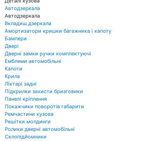
Деталі кузова
Автодзеркала
Автодзеркала
Вкладиш дзеркала
Амортизатори кришки багажника і капоту
Бампери
Двері
Дверні замки ручки комплектуючі
Емблеми автомобільні
Капоти
Крила
Ліхтарі задні
Підкрилки захисти бризговики
Панелі кріплення
Покажчики поворотів габарити
Ремчастини кузова
Решітки молдинги
Ролики дверні автомобільні
Склопідйомники