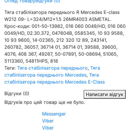
Огляд товару
Відгуки (0)
Тяга стабілізатора переднього R Mercedes E-class
W212 09- L=324/M12x1.5 26MR4003 ASMETAL.
Крос-коди: 001-50-13982, 016 060 0049/HD, 016 060
0049/HD, 02.30.372, 047604B, 0585345, 10 93 9588,
10 93 9600, 14-02365, 212 320 12 89, 243141,
260782, 36057, 36714 01, 36714 01, 39588, 39600,
4076, 408 367, 49267, 50-07891, 50-08694, 51065,
5113360, 54811HPS, 818
Теги:
Тяга стабілізатора переднього
,
Тяга
стабілізатора переднього Mercedes
,
Тяга
стабілізатора переднього Mercedes E-Class
Відгуки (0)
Написати відгук
Відгуків про цей товар ще не було.
Messenger
Viber
Viber