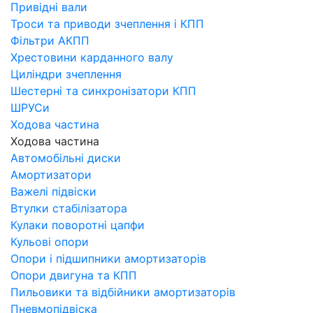
Привідні вали
Троси та приводи зчеплення і КПП
Фільтри АКПП
Хрестовини карданного валу
Циліндри зчеплення
Шестерні та синхронізатори КПП
ШРУСи
Ходова частина
Ходова частина
Автомобільні диски
Амортизатори
Важелі підвіски
Втулки стабілізатора
Кулаки поворотні цапфи
Кульові опори
Опори і підшипники амортизаторів
Опори двигуна та КПП
Пильовики та відбійники амортизаторів
Пневмопідвіска