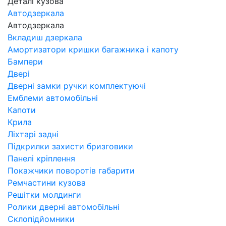
Деталі кузова
Автодзеркала
Автодзеркала
Вкладиш дзеркала
Амортизатори кришки багажника і капоту
Бампери
Двері
Дверні замки ручки комплектуючі
Емблеми автомобільні
Капоти
Крила
Ліхтарі задні
Підкрилки захисти бризговики
Панелі кріплення
Покажчики поворотів габарити
Ремчастини кузова
Решітки молдинги
Ролики дверні автомобільні
Склопідйомники