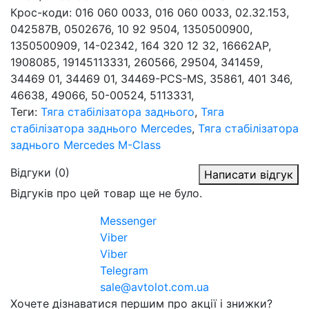
Крос-коди: 016 060 0033, 016 060 0033, 02.32.153,
042587B, 0502676, 10 92 9504, 1350500900,
1350500909, 14-02342, 164 320 12 32, 16662AP,
1908085, 19145113331, 260566, 29504, 341459,
34469 01, 34469 01, 34469-PCS-MS, 35861, 401 346,
46638, 49066, 50-00524, 5113331,
Теги:
Тяга стабілізатора заднього
,
Тяга
стабілізатора заднього Mercedes
,
Тяга стабілізатора
заднього Mercedes M-Class
Відгуки (0)
Написати відгук
Відгуків про цей товар ще не було.
Messenger
Viber
Viber
Telegram
sale@avtolot.com.ua
Хочете дізнаватися першим про акції і знижки?