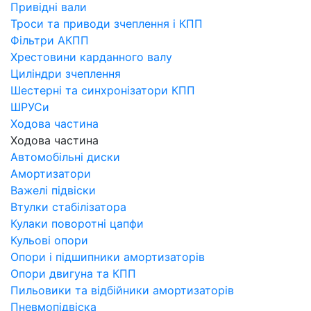
Привідні вали
Троси та приводи зчеплення і КПП
Фільтри АКПП
Хрестовини карданного валу
Циліндри зчеплення
Шестерні та синхронізатори КПП
ШРУСи
Ходова частина
Ходова частина
Автомобільні диски
Амортизатори
Важелі підвіски
Втулки стабілізатора
Кулаки поворотні цапфи
Кульові опори
Опори і підшипники амортизаторів
Опори двигуна та КПП
Пильовики та відбійники амортизаторів
Пневмопідвіска