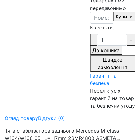
телефону і ми
передзвонимо
Купити
Кількість:
-
+
До кошика
Швидке
замовлення
Гарантії та
безпека
Перелік усіх
гарантій на товар
та безпечну угоду
Огляд товару
Відгуки (0)
Тяга стабілізатора заднього Mercedes M-class
W164/W166 05- L=117mm 26MR4800 ASMETAL.