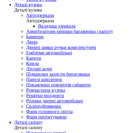
Деталі кузова
Деталі кузова
Автодзеркала
Автодзеркала
Вкладиш дзеркала
Амортизатори кришки багажника і капоту
Бампери
Двері
Дверні замки ручки комплектуючі
Емблеми автомобільні
Капоти
Крила
Ліхтарі задні
Підкрилки захисти бризговики
Панелі кріплення
Покажчики поворотів габарити
Ремчастини кузова
Решітки молдинги
Ролики дверні автомобільні
Склопідйомники
Фари головного світла
Фари протитуманні
Деталі салону
Деталі салону
Накладки на педалі