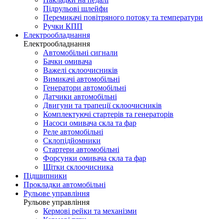
Підрульові шлейфи
Перемикачі повітряного потоку та температури
Ручки КПП
Електрообладнання
Електрообладнання
Автомобільні сигнали
Бачки омивача
Важелі склоочисників
Вимикачі автомобільні
Генератори автомобільні
Датчики автомобільні
Двигуни та трапеції склоочисників
Комплектуючі стартерів та генераторів
Насоси омивача скла та фар
Реле автомобільні
Склопідйомники
Стартери автомобільні
Форсунки омивача скла та фар
Щітки склоочисника
Підшипники
Прокладки автомобільні
Рульове управління
Рульове управління
Кермові рейки та механізми