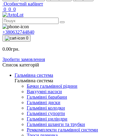
Особистий кабінет
0
0
0
+380632744840
0
0.00грн.
Зробити замовлення
Список категорій
Гальмівна система
Гальмівна система
Бачки гальмівної рідини
Вакуумні насоси
Гальмівні барабани
Гальмівні диски
Гальмівні колодки
Гальмівні супорти
Гальмівні циліндри
Гальмівні шланги та трубки
Ремкомплекти гальмівної системи
Троси ручника