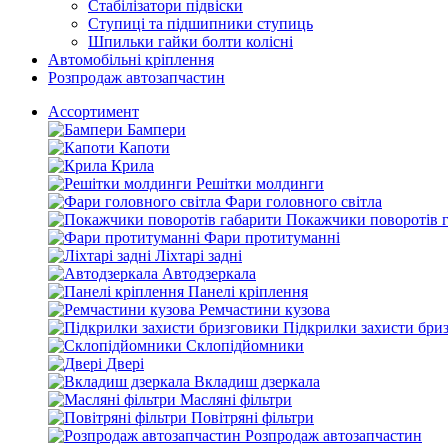
Стабілізатори підвіски
Ступиці та підшипники ступиць
Шпильки гайки болти колісні
Автомобільні кріплення
Розпродаж автозапчастин
Ассортимент
Бампери
Капоти
Крила
Решітки молдинги
Фари головного світла
Покажчики поворотів 
Фари протитуманні
Ліхтарі задні
Автодзеркала
Панелі кріплення
Ремчастини кузова
Підкрилки захисти бри
Склопідйомники
Двері
Вкладиш дзеркала
Масляні фільтри
Повітряні фільтри
Розпродаж автозапчастин