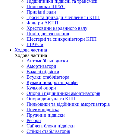
Підшипники підвісні та трансмісії
Пильовики ШРУС
Привідні вали
Троси та приводи зчеплення і КПП
Фільтри АКПП
Хрестовини карданного валу
Циліндри зчеплення
Шестерні та синхронізатори КПП
ШРУСи
Ходова частина
Ходова частина
Автомобільні диски
Амортизатори
Важелі підвіски
Втулки стабілізатора
Кулаки поворотні цапфи
Кульові опори
Опори і підшипники амортизаторів
Опори двигуна та КПП
Пильовики та відбійники амортизаторів
Пневмопідвіска
Пружини підвіски
Ресори
Сайлентблоки підвіски
Стійки стабілізаторів