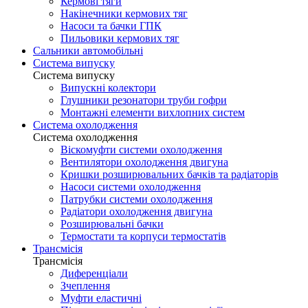
Кермові тяги
Накінечники кермових тяг
Насоси та бачки ГПК
Пильовики кермових тяг
Сальники автомобільні
Система випуску
Система випуску
Випускні колектори
Глушники резонатори труби гофри
Монтажні елементи вихлопних систем
Система охолодження
Система охолодження
Віскомуфти системи охолодження
Вентилятори охолодження двигуна
Кришки розширювальних бачків та радіаторів
Насоси системи охолодження
Патрубки системи охолодження
Радіатори охолодження двигуна
Розширювальні бачки
Термостати та корпуси термостатів
Трансмісія
Трансмісія
Диференціали
Зчеплення
Муфти еластичні