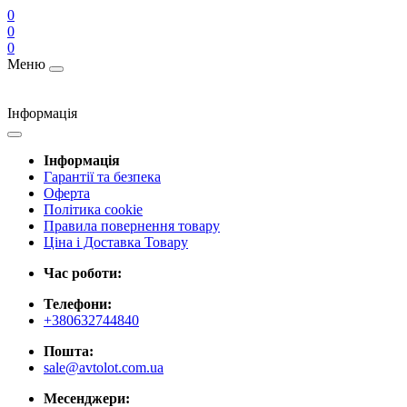
0
0
0
Меню
Інформація
Інформація
Гарантії та безпека
Оферта
Політика cookie
Правила повернення товару
Ціна і Доставка Товару
Час роботи:
Телефони:
+380632744840
Пошта:
sale@avtolot.com.ua
Месенджери: