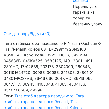
безпека
Перелік усіх
гарантій на
товар та
безпечну угоду
Огляд товару
Відгуки (0)
Тяга стабілізатора переднього R Nissan Qashqai/X-
Trail/Renault Koleos 08- L=299mm 26NS1001
ASMETAL. Крос-коди: 0223-J10FR, 042694B,
045686B, 04SKV525, 0583125, 1491-2301, 1491-
2301HD, 17-02636, 202178, 2304009, 260643,
301191624720, 30986, 30986, 341808, 34801 01,
34801-PCS-MS, 36-16 060 0047/HD, 36-16 060
0047/HD, 36943, 4108048, 41365, 4304186,
4340400589, 49398
Теги:
Тяга стабілізатора переднього
,
Тяга
стабілізатора переднього Renault
,
Тяга
стабілізатора переднього Renault Koleos