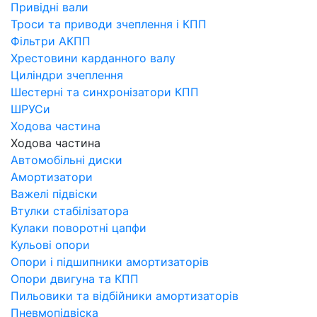
Привідні вали
Троси та приводи зчеплення і КПП
Фільтри АКПП
Хрестовини карданного валу
Циліндри зчеплення
Шестерні та синхронізатори КПП
ШРУСи
Ходова частина
Ходова частина
Автомобільні диски
Амортизатори
Важелі підвіски
Втулки стабілізатора
Кулаки поворотні цапфи
Кульові опори
Опори і підшипники амортизаторів
Опори двигуна та КПП
Пильовики та відбійники амортизаторів
Пневмопідвіска