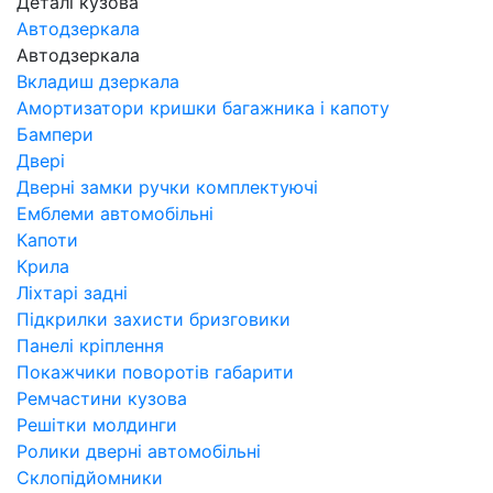
Деталі кузова
Автодзеркала
Автодзеркала
Вкладиш дзеркала
Амортизатори кришки багажника і капоту
Бампери
Двері
Дверні замки ручки комплектуючі
Емблеми автомобільні
Капоти
Крила
Ліхтарі задні
Підкрилки захисти бризговики
Панелі кріплення
Покажчики поворотів габарити
Ремчастини кузова
Решітки молдинги
Ролики дверні автомобільні
Склопідйомники