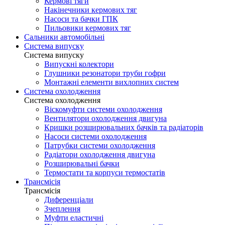
Кермові тяги
Накінечники кермових тяг
Насоси та бачки ГПК
Пильовики кермових тяг
Сальники автомобільні
Система випуску
Система випуску
Випускні колектори
Глушники резонатори труби гофри
Монтажні елементи вихлопних систем
Система охолодження
Система охолодження
Віскомуфти системи охолодження
Вентилятори охолодження двигуна
Кришки розширювальних бачків та радіаторів
Насоси системи охолодження
Патрубки системи охолодження
Радіатори охолодження двигуна
Розширювальні бачки
Термостати та корпуси термостатів
Трансмісія
Трансмісія
Диференціали
Зчеплення
Муфти еластичні