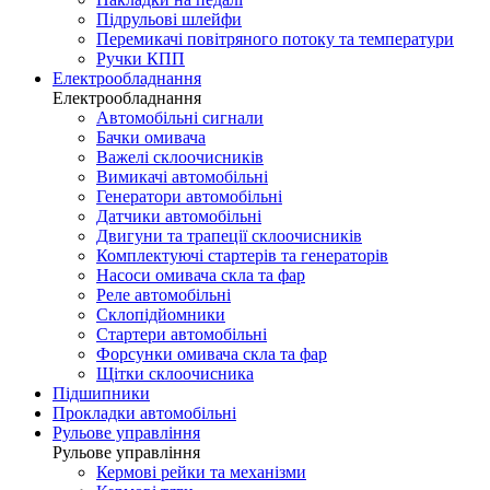
Підрульові шлейфи
Перемикачі повітряного потоку та температури
Ручки КПП
Електрообладнання
Електрообладнання
Автомобільні сигнали
Бачки омивача
Важелі склоочисників
Вимикачі автомобільні
Генератори автомобільні
Датчики автомобільні
Двигуни та трапеції склоочисників
Комплектуючі стартерів та генераторів
Насоси омивача скла та фар
Реле автомобільні
Склопідйомники
Стартери автомобільні
Форсунки омивача скла та фар
Щітки склоочисника
Підшипники
Прокладки автомобільні
Рульове управління
Рульове управління
Кермові рейки та механізми