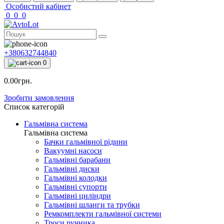
Особистий кабінет
0
0
0
+380632744840
0
0.00грн.
Зробити замовлення
Список категорій
Гальмівна система
Гальмівна система
Бачки гальмівної рідини
Вакуумні насоси
Гальмівні барабани
Гальмівні диски
Гальмівні колодки
Гальмівні супорти
Гальмівні циліндри
Гальмівні шланги та трубки
Ремкомплекти гальмівної системи
Троси ручника