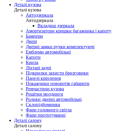
Деталі кузова
Деталі кузова
Автодзеркала
Автодзеркала
Вкладиш дзеркала
Амортизатори кришки багажника і капоту
Бампери
Двері
Дверні замки ручки комплектуючі
Емблеми автомобільні
Капоти
Крила
Ліхтарі задні
Підкрилки захисти бризговики
Панелі кріплення
Покажчики поворотів габарити
Ремчастини кузова
Решітки молдинги
Ролики дверні автомобільні
Склопідйомники
Фари головного світла
Фари протитуманні
Деталі салону
Деталі салону
Накладки на педалі