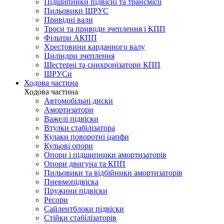
Підшипники підвісні та трансмісії
Пильовики ШРУС
Привідні вали
Троси та приводи зчеплення і КПП
Фільтри АКПП
Хрестовини карданного валу
Циліндри зчеплення
Шестерні та синхронізатори КПП
ШРУСи
Ходова частина
Ходова частина
Автомобільні диски
Амортизатори
Важелі підвіски
Втулки стабілізатора
Кулаки поворотні цапфи
Кульові опори
Опори і підшипники амортизаторів
Опори двигуна та КПП
Пильовики та відбійники амортизаторів
Пневмопідвіска
Пружини підвіски
Ресори
Сайлентблоки підвіски
Стійки стабілізаторів