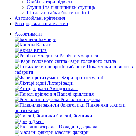
Стабілізатори підвіски
Ступиці та підшипники ступиць
Шпильки гайки болти колісні
Автомобільні кріплення
Розпродаж автозапчастин
Ассортимент
Бампери
Капоти
Крила
Решітки молдинги
Фари головного світла
Покажчики поворотів
габарити
Фари протитуманні
Ліхтарі задні
Автодзеркала
Панелі кріплення
Ремчастини кузова
Підкрилки захисти
бризговики
Склопідйомники
Двері
Вкладиш дзеркала
Масляні фільтри