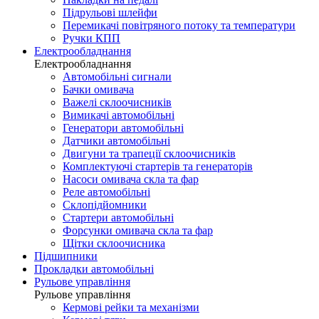
Підрульові шлейфи
Перемикачі повітряного потоку та температури
Ручки КПП
Електрообладнання
Електрообладнання
Автомобільні сигнали
Бачки омивача
Важелі склоочисників
Вимикачі автомобільні
Генератори автомобільні
Датчики автомобільні
Двигуни та трапеції склоочисників
Комплектуючі стартерів та генераторів
Насоси омивача скла та фар
Реле автомобільні
Склопідйомники
Стартери автомобільні
Форсунки омивача скла та фар
Щітки склоочисника
Підшипники
Прокладки автомобільні
Рульове управління
Рульове управління
Кермові рейки та механізми