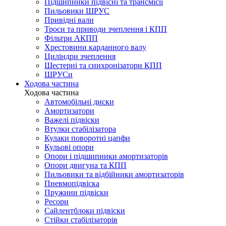
Підшипники підвісні та трансмісії
Пильовики ШРУС
Привідні вали
Троси та приводи зчеплення і КПП
Фільтри АКПП
Хрестовини карданного валу
Циліндри зчеплення
Шестерні та синхронізатори КПП
ШРУСи
Ходова частина
Ходова частина
Автомобільні диски
Амортизатори
Важелі підвіски
Втулки стабілізатора
Кулаки поворотні цапфи
Кульові опори
Опори і підшипники амортизаторів
Опори двигуна та КПП
Пильовики та відбійники амортизаторів
Пневмопідвіска
Пружини підвіски
Ресори
Сайлентблоки підвіски
Стійки стабілізаторів