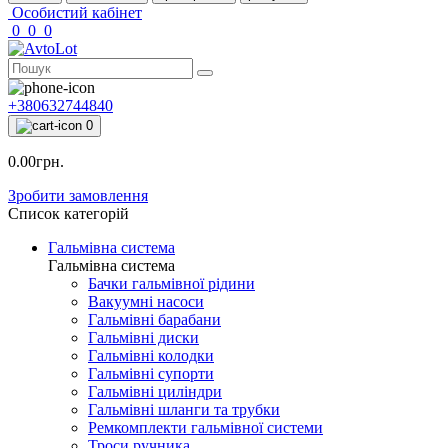
Особистий кабінет
0
0
0
+380632744840
0
0.00грн.
Зробити замовлення
Список категорій
Гальмівна система
Гальмівна система
Бачки гальмівної рідини
Вакуумні насоси
Гальмівні барабани
Гальмівні диски
Гальмівні колодки
Гальмівні супорти
Гальмівні циліндри
Гальмівні шланги та трубки
Ремкомплекти гальмівної системи
Троси ручника