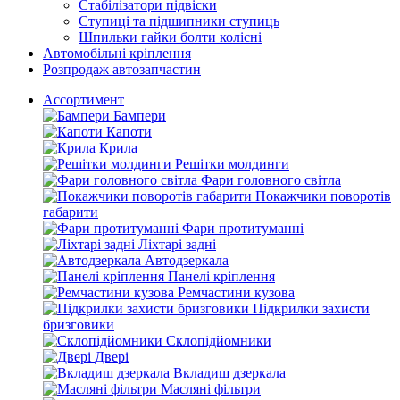
Стабілізатори підвіски
Ступиці та підшипники ступиць
Шпильки гайки болти колісні
Автомобільні кріплення
Розпродаж автозапчастин
Ассортимент
Бампери
Капоти
Крила
Решітки молдинги
Фари головного світла
Покажчики поворотів
габарити
Фари протитуманні
Ліхтарі задні
Автодзеркала
Панелі кріплення
Ремчастини кузова
Підкрилки захисти
бризговики
Склопідйомники
Двері
Вкладиш дзеркала
Масляні фільтри