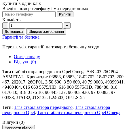
Купити в один клік
Введіть номер телефону і ми передзвонимо
Купити
Кількість:
-
+
До кошика
Швидке замовлення
Гарантії та безпека
Перелік усіх гарантій на товар та безпечну угоду
Огляд товару
Відгуки (0)
Тяга стабілізатора переднього Opel Omega A/B -03 26OP04
ASMETAL. Крос-коди: 03883, 03883, 18-02702, 18-02702, 200
467, 202017, 26OP01, 3 50 600, 3 50 609, 40 79 0003, 49399341,
49400404, 616 060 5575/HD, 616 060 5575/HD, 788480, 818
0176 10, 818 0176 10, 90 445 137, 90 468 930, 97-00383, 97-
00383, JTS132, JTS132, L24603, OP-LS-55
Теги:
Тяга стабілізатора переднього
,
Тяга стабілізатора
переднього Opel
,
Тяга стабілізатора переднього Opel Omega
Відгуки (0)
Написати відгук