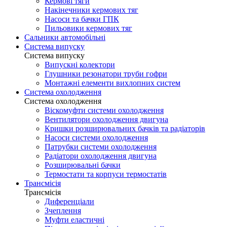
Кермові тяги
Накінечники кермових тяг
Насоси та бачки ГПК
Пильовики кермових тяг
Сальники автомобільні
Система випуску
Система випуску
Випускні колектори
Глушники резонатори труби гофри
Монтажні елементи вихлопних систем
Система охолодження
Система охолодження
Віскомуфти системи охолодження
Вентилятори охолодження двигуна
Кришки розширювальних бачків та радіаторів
Насоси системи охолодження
Патрубки системи охолодження
Радіатори охолодження двигуна
Розширювальні бачки
Термостати та корпуси термостатів
Трансмісія
Трансмісія
Диференціали
Зчеплення
Муфти еластичні