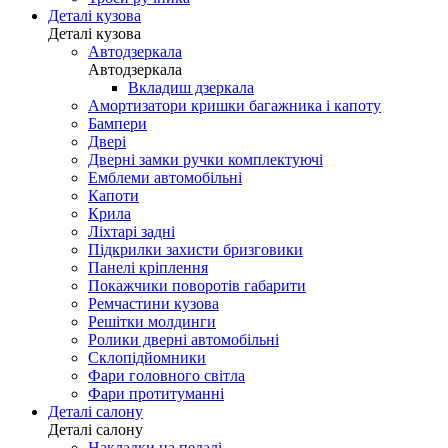
Деталі кузова
Деталі кузова
Автодзеркала
Автодзеркала
Вкладиш дзеркала
Амортизатори кришки багажника і капоту
Бампери
Двері
Дверні замки ручки комплектуючі
Емблеми автомобільні
Капоти
Крила
Ліхтарі задні
Підкрилки захисти бризговики
Панелі кріплення
Покажчики поворотів габарити
Ремчастини кузова
Решітки молдинги
Ролики дверні автомобільні
Склопідйомники
Фари головного світла
Фари протитуманні
Деталі салону
Деталі салону
Накладки на педалі