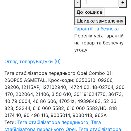
-
+
До кошика
Швидке замовлення
Гарантії та безпека
Перелік усіх гарантій
на товар та безпечну
угоду
Огляд товару
Відгуки (0)
Тяга стабілізатора переднього Opel Combo 01-
26OP05 ASMETAL. Крос-коди: 0350610, 09206,
09206, 12115AP, 127102940, 14724 02, 18-02704, 200
470, 202064, 21406, 3 50 610, 301191624770, 36173,
40 79 0004, 46 86 606, 47051z, 49398483, 52 36
823, 52244, 616 060 5582, 616 060 5582/HD, 818
0174 10, 90 496 116, 9005014, 9030413, 96SA
Теги:
Тяга стабілізатора переднього
,
Тяга
стабілізатора переднього Opel
,
Тяга стабілізатора