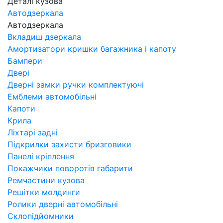
Деталі кузова
Автодзеркала
Автодзеркала
Вкладиш дзеркала
Амортизатори кришки багажника і капоту
Бампери
Двері
Дверні замки ручки комплектуючі
Емблеми автомобільні
Капоти
Крила
Ліхтарі задні
Підкрилки захисти бризговики
Панелі кріплення
Покажчики поворотів габарити
Ремчастини кузова
Решітки молдинги
Ролики дверні автомобільні
Склопідйомники