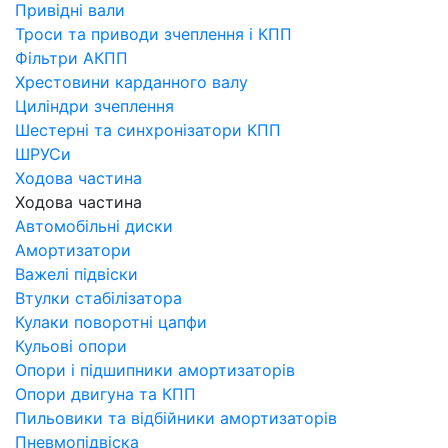
Привідні вали
Троси та приводи зчеплення і КПП
Фільтри АКПП
Хрестовини карданного валу
Циліндри зчеплення
Шестерні та синхронізатори КПП
ШРУСи
Ходова частина
Ходова частина
Автомобільні диски
Амортизатори
Важелі підвіски
Втулки стабілізатора
Кулаки поворотні цапфи
Кульові опори
Опори і підшипники амортизаторів
Опори двигуна та КПП
Пильовики та відбійники амортизаторів
Пневмопідвіска