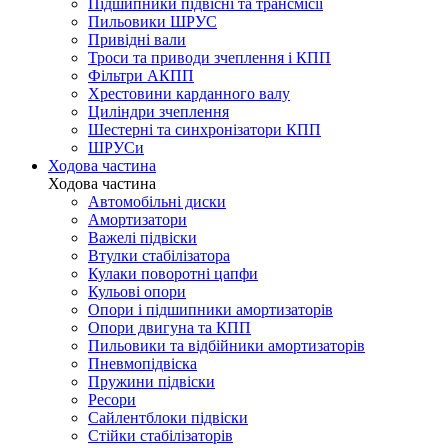
Підшипники підвісні та трансмісії
Пильовики ШРУС
Привідні вали
Троси та приводи зчеплення і КПП
Фільтри АКПП
Хрестовини карданного валу
Циліндри зчеплення
Шестерні та синхронізатори КПП
ШРУСи
Ходова частина
Ходова частина
Автомобільні диски
Амортизатори
Важелі підвіски
Втулки стабілізатора
Кулаки поворотні цапфи
Кульові опори
Опори і підшипники амортизаторів
Опори двигуна та КПП
Пильовики та відбійники амортизаторів
Пневмопідвіска
Пружини підвіски
Ресори
Сайлентблоки підвіски
Стійки стабілізаторів