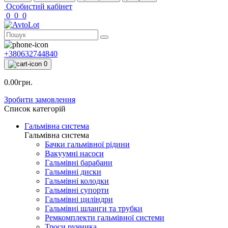
Особистий кабінет
0
0
0
+380632744840
0
0.00грн.
Зробити замовлення
Список категорій
Гальмівна система
Гальмівна система
Бачки гальмівної рідини
Вакуумні насоси
Гальмівні барабани
Гальмівні диски
Гальмівні колодки
Гальмівні супорти
Гальмівні циліндри
Гальмівні шланги та трубки
Ремкомплекти гальмівної системи
Троси ручника