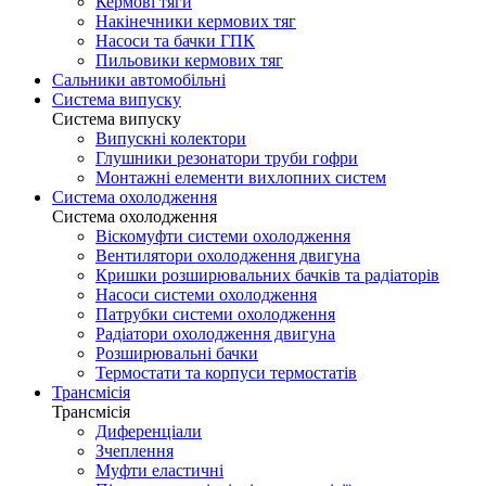
Кермові тяги
Накінечники кермових тяг
Насоси та бачки ГПК
Пильовики кермових тяг
Сальники автомобільні
Система випуску
Система випуску
Випускні колектори
Глушники резонатори труби гофри
Монтажні елементи вихлопних систем
Система охолодження
Система охолодження
Віскомуфти системи охолодження
Вентилятори охолодження двигуна
Кришки розширювальних бачків та радіаторів
Насоси системи охолодження
Патрубки системи охолодження
Радіатори охолодження двигуна
Розширювальні бачки
Термостати та корпуси термостатів
Трансмісія
Трансмісія
Диференціали
Зчеплення
Муфти еластичні