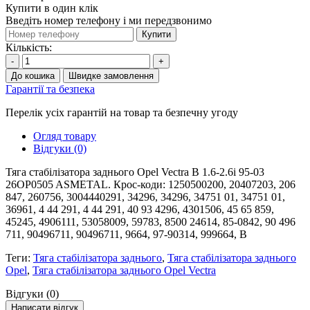
Купити в один клік
Введіть номер телефону і ми передзвонимо
Купити
Кількість:
-
+
До кошика
Швидке замовлення
Гарантії та безпека
Перелік усіх гарантій на товар та безпечну угоду
Огляд товару
Відгуки (0)
Тяга стабілізатора заднього Opel Vectra B 1.6-2.6i 95-03
26OP0505 ASMETAL. Крос-коди: 1250500200, 20407203, 206
847, 260756, 3004440291, 34296, 34296, 34751 01, 34751 01,
36961, 4 44 291, 4 44 291, 40 93 4296, 4301506, 45 65 859,
45245, 4906111, 53058009, 59783, 8500 24614, 85-0842, 90 496
711, 90496711, 90496711, 9664, 97-90314, 999664, B
Теги:
Тяга стабілізатора заднього
,
Тяга стабілізатора заднього
Opel
,
Тяга стабілізатора заднього Opel Vectra
Відгуки (0)
Написати відгук