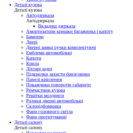
Деталі кузова
Деталі кузова
Автодзеркала
Автодзеркала
Вкладиш дзеркала
Амортизатори кришки багажника і капоту
Бампери
Двері
Дверні замки ручки комплектуючі
Емблеми автомобільні
Капоти
Крила
Ліхтарі задні
Підкрилки захисти бризговики
Панелі кріплення
Покажчики поворотів габарити
Ремчастини кузова
Решітки молдинги
Ролики дверні автомобільні
Склопідйомники
Фари головного світла
Фари протитуманні
Деталі салону
Деталі салону
Накладки на педалі