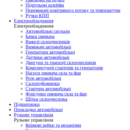
Підрульові шлейфи
Перемикачі повітряного потоку та температури
Ручки КПП
Електрообладнання
Електрообладнання
Автомобільні сигнали
Бачки омивача
Важелі склоочисників
Вимикачі автомобільні
Генератори автомобільні
Датчики автомобільні
Двигуни та трапеції склоочисників
Комплектуючі стартерів та генераторів
Насоси омивача скла та фар
Реле автомобільні
Склопідйомники
Стартери автомобільні
Форсунки омивача скла та фар
Щітки склоочисника
Підшипники
Прокладки автомобільні
Рульове управління
Рульове управління
Кермові рейки та механізми