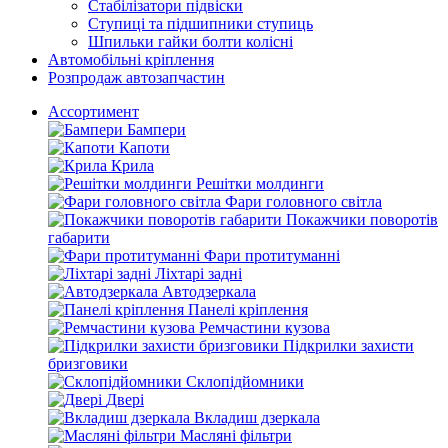
Стабілізатори підвіски
Ступиці та підшипники ступиць
Шпильки гайки болти колісні
Автомобільні кріплення
Розпродаж автозапчастин
Ассортимент
Бампери
Капоти
Крила
Решітки молдинги
Фари головного світла
Покажчики поворотів
габарити
Фари протитуманні
Ліхтарі задні
Автодзеркала
Панелі кріплення
Ремчастини кузова
Підкрилки захисти
бризговики
Склопідйомники
Двері
Вкладиш дзеркала
Масляні фільтри