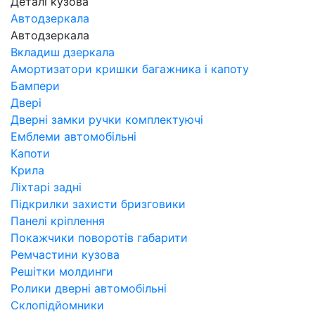
Деталі кузова
Автодзеркала
Автодзеркала
Вкладиш дзеркала
Амортизатори кришки багажника і капоту
Бампери
Двері
Дверні замки ручки комплектуючі
Емблеми автомобільні
Капоти
Крила
Ліхтарі задні
Підкрилки захисти бризговики
Панелі кріплення
Покажчики поворотів габарити
Ремчастини кузова
Решітки молдинги
Ролики дверні автомобільні
Склопідйомники