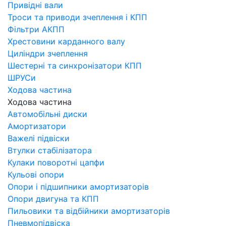
Привідні вали
Троси та приводи зчеплення і КПП
Фільтри АКПП
Хрестовини карданного валу
Циліндри зчеплення
Шестерні та синхронізатори КПП
ШРУСи
Ходова частина
Ходова частина
Автомобільні диски
Амортизатори
Важелі підвіски
Втулки стабілізатора
Кулаки поворотні цапфи
Кульові опори
Опори і підшипники амортизаторів
Опори двигуна та КПП
Пильовики та відбійники амортизаторів
Пневмопідвіска