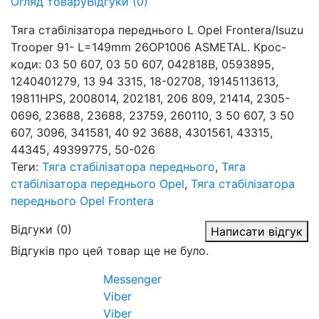
Огляд товару
Відгуки (0)
Тяга стабілізатора переднього L Opel Frontera/Isuzu
Trooper 91- L=149mm 26OP1006 ASMETAL. Крос-
коди: 03 50 607, 03 50 607, 042818B, 0593895,
1240401279, 13 94 3315, 18-02708, 19145113613,
19811HPS, 2008014, 202181, 206 809, 21414, 2305-
0696, 23688, 23688, 23759, 260110, 3 50 607, 3 50
607, 3096, 341581, 40 92 3688, 4301561, 43315,
44345, 49399775, 50-026
Теги:
Тяга стабілізатора переднього
,
Тяга
стабілізатора переднього Opel
,
Тяга стабілізатора
переднього Opel Frontera
Відгуки (0)
Написати відгук
Відгуків про цей товар ще не було.
Messenger
Viber
Viber