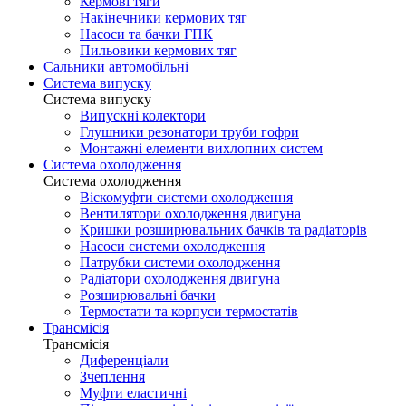
Кермові тяги
Накінечники кермових тяг
Насоси та бачки ГПК
Пильовики кермових тяг
Сальники автомобільні
Система випуску
Система випуску
Випускні колектори
Глушники резонатори труби гофри
Монтажні елементи вихлопних систем
Система охолодження
Система охолодження
Віскомуфти системи охолодження
Вентилятори охолодження двигуна
Кришки розширювальних бачків та радіаторів
Насоси системи охолодження
Патрубки системи охолодження
Радіатори охолодження двигуна
Розширювальні бачки
Термостати та корпуси термостатів
Трансмісія
Трансмісія
Диференціали
Зчеплення
Муфти еластичні