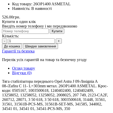
Код товару:
26OP1400 ASMETAL
Наявність:
В наявності
526.00грн.
Купити в один клік
Введіть номер телефону і ми передзвонимо
Купити
Кількість:
-
+
До кошика
Швидке замовлення
Гарантії та безпека
Перелік усіх гарантій на товар та безпечну угоду
Огляд товару
Відгуки (0)
Тяга стабілізатора переднього Opel Astra J 09-/Insignia A
08-/Zafira C 11- L=303mm метал. 26OP1400 ASMETAL. Крос-
коди: 0505167, 1003500618, 1240402400, 1240402409,
13258052, 13258052, 13258052, 2008025, 207 749, 2123-CA2F,
260712, 28071, 3 50 618, 3 50 618, 3003500618, 31448, 31561,
31561, 31561B-PCS-MS, 31561B-SET-MS, 341585, 344002,
34541 01, 34541 01, 34541-PCS-MS, 350