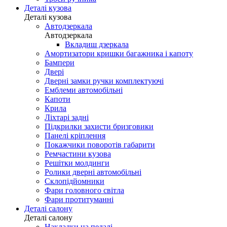
Деталі кузова
Деталі кузова
Автодзеркала
Автодзеркала
Вкладиш дзеркала
Амортизатори кришки багажника і капоту
Бампери
Двері
Дверні замки ручки комплектуючі
Емблеми автомобільні
Капоти
Крила
Ліхтарі задні
Підкрилки захисти бризговики
Панелі кріплення
Покажчики поворотів габарити
Ремчастини кузова
Решітки молдинги
Ролики дверні автомобільні
Склопідйомники
Фари головного світла
Фари протитуманні
Деталі салону
Деталі салону
Накладки на педалі