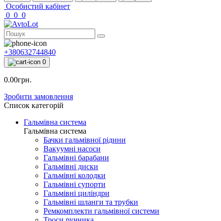
Особистий кабінет
0
0
0
+380632744840
0
0.00грн.
Зробити замовлення
Список категорій
Гальмівна система
Гальмівна система
Бачки гальмівної рідини
Вакуумні насоси
Гальмівні барабани
Гальмівні диски
Гальмівні колодки
Гальмівні супорти
Гальмівні циліндри
Гальмівні шланги та трубки
Ремкомплекти гальмівної системи
Троси ручника