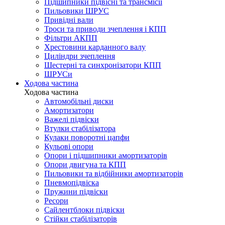
Підшипники підвісні та трансмісії
Пильовики ШРУС
Привідні вали
Троси та приводи зчеплення і КПП
Фільтри АКПП
Хрестовини карданного валу
Циліндри зчеплення
Шестерні та синхронізатори КПП
ШРУСи
Ходова частина
Ходова частина
Автомобільні диски
Амортизатори
Важелі підвіски
Втулки стабілізатора
Кулаки поворотні цапфи
Кульові опори
Опори і підшипники амортизаторів
Опори двигуна та КПП
Пильовики та відбійники амортизаторів
Пневмопідвіска
Пружини підвіски
Ресори
Сайлентблоки підвіски
Стійки стабілізаторів