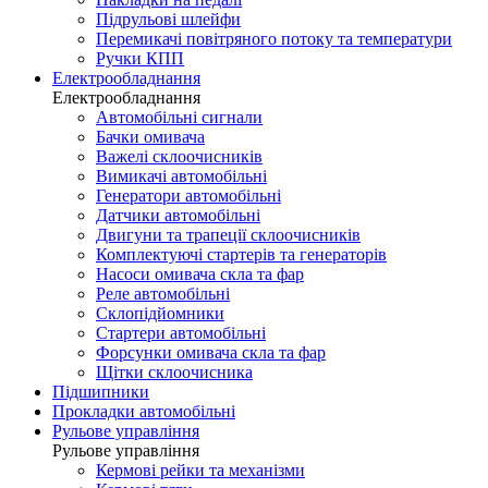
Підрульові шлейфи
Перемикачі повітряного потоку та температури
Ручки КПП
Електрообладнання
Електрообладнання
Автомобільні сигнали
Бачки омивача
Важелі склоочисників
Вимикачі автомобільні
Генератори автомобільні
Датчики автомобільні
Двигуни та трапеції склоочисників
Комплектуючі стартерів та генераторів
Насоси омивача скла та фар
Реле автомобільні
Склопідйомники
Стартери автомобільні
Форсунки омивача скла та фар
Щітки склоочисника
Підшипники
Прокладки автомобільні
Рульове управління
Рульове управління
Кермові рейки та механізми