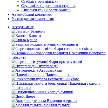
Стабілізатори підвіски
Ступиці та підшипники ступиць
Шпильки гайки болти колісні
Автомобільні кріплення
Розпродаж автозапчастин
Ассортимент
Бампери
Капоти
Крила
Решітки молдинги
Фари головного світла
Покажчики поворотів
габарити
Фари протитуманні
Ліхтарі задні
Автодзеркала
Панелі кріплення
Ремчастини кузова
Підкрилки захисти
бризговики
Склопідйомники
Двері
Вкладиш дзеркала
Масляні фільтри