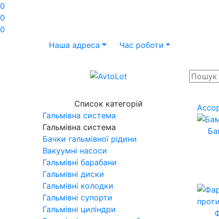
0
0
0
Наша адреса
Час роботи
Список категорій
Ассо
Гальмівна система
Гальмівна система
Ба
Бачки гальмівної рідини
Вакуумні насоси
Гальмівні барабани
Гальмівні диски
Гальмівні колодки
Гальмівні супорти
Гальмівні циліндри