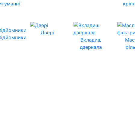
итуманні
кріп
Двері
підйомники
Вкладиш
Мас
дзеркала
філ