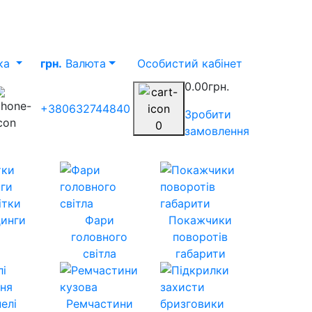
ка
грн.
Валюта
Особистий кабінет
0.00грн.
+380632744840
Зробити
0
замовлення
ітки
инги
Фари
Покажчики
головного
поворотів
світла
габарити
елі
Ремчастини