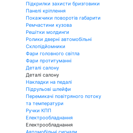
Підкрилки захисти бризговики
Панелі кріплення
Покажчики поворотів габарити
Ремчастини кузова
Решітки молдинги
Ролики дверні автомобільні
Склопідйомники
Фари головного світла
Фари протитуманні
Деталі салону
Деталі салону
Накладки на педалі
Підрульові шлейфи
Перемикачі повітряного потоку
та температури
Ручки КПП
Електрообладнання
Електрообладнання
Автомобільні сигнали