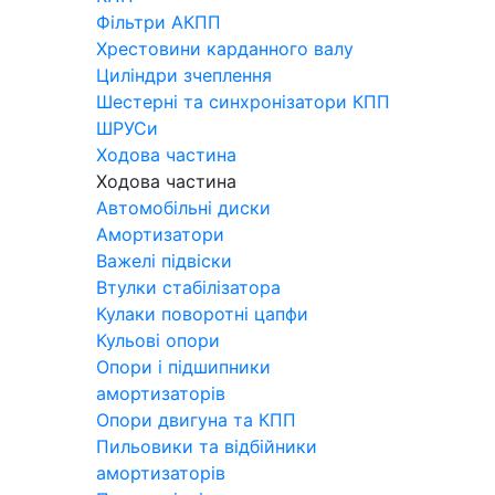
Фільтри АКПП
Хрестовини карданного валу
Циліндри зчеплення
Шестерні та синхронізатори КПП
ШРУСи
Ходова частина
Ходова частина
Автомобільні диски
Амортизатори
Важелі підвіски
Втулки стабілізатора
Кулаки поворотні цапфи
Кульові опори
Опори і підшипники
амортизаторів
Опори двигуна та КПП
Пильовики та відбійники
амортизаторів