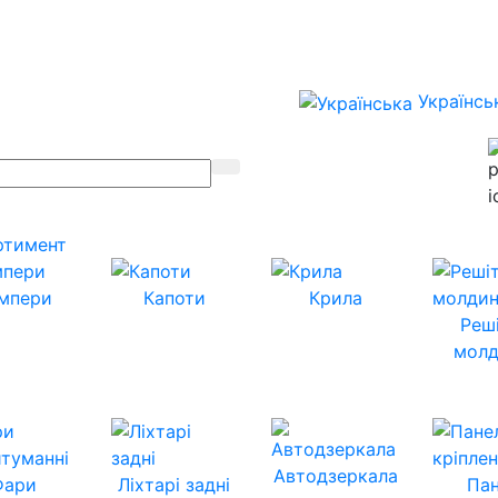
Українсь
ртимент
мпери
Капоти
Крила
Реш
молд
Автодзеркала
Фари
Ліхтарі задні
Пан