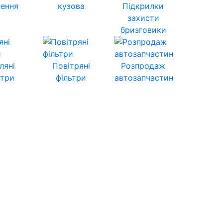
лення
кузова
Підкрилки
захисти
бризговики
ляні
Повітряні
Розпродаж
ьтри
фільтри
автозапчастин