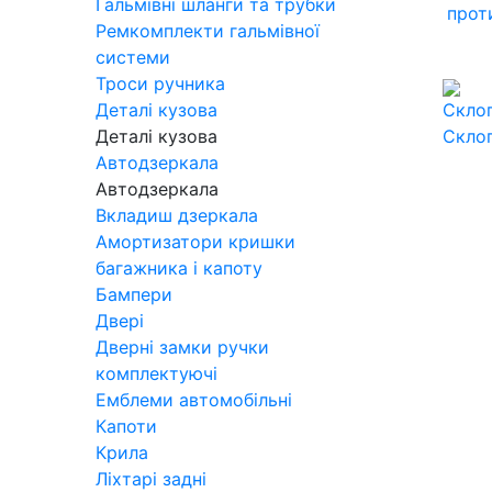
Гальмівні шланги та трубки
прот
Ремкомплекти гальмівної
системи
Троси ручника
Деталі кузова
Деталі кузова
Скло
Автодзеркала
Автодзеркала
Вкладиш дзеркала
Амортизатори кришки
багажника і капоту
Бампери
Двері
Дверні замки ручки
комплектуючі
Емблеми автомобільні
Капоти
Крила
Ліхтарі задні