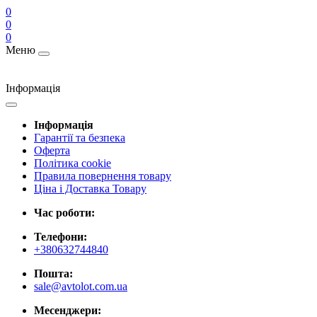
0
0
0
Меню
Інформація
Інформація
Гарантії та безпека
Оферта
Політика cookie
Правила повернення товару
Ціна і Доставка Товару
Час роботи:
Телефони:
+380632744840
Пошта:
sale@avtolot.com.ua
Месенджери: