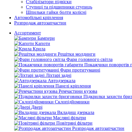
Стабілізатори підвіски
Ступиці та підшипники ступиць
Шпильки гайки болти колісні
Автомобільні кріплення
Розпродаж автозапчастин
Ассортимент
Бампери
Капоти
Крила
Решітки молдинги
Фари головного світла
Покажчики поворотів 
Фари протитуманні
Ліхтарі задні
Автодзеркала
Панелі кріплення
Ремчастини кузова
Підкрилки захисти бри
Склопідйомники
Двері
Вкладиш дзеркала
Масляні фільтри
Повітряні фільтри
Розпродаж автозапчастин