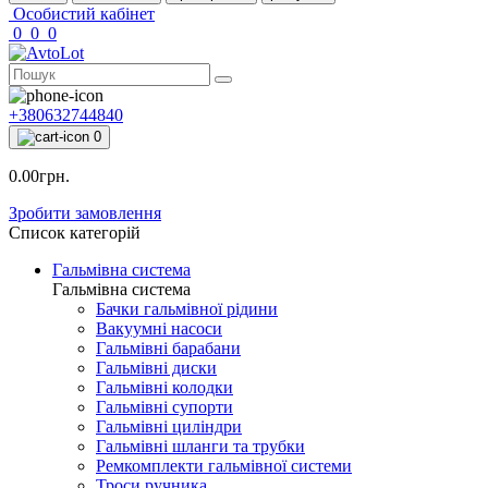
Особистий кабінет
0
0
0
+380632744840
0
0.00грн.
Зробити замовлення
Список категорій
Гальмівна система
Гальмівна система
Бачки гальмівної рідини
Вакуумні насоси
Гальмівні барабани
Гальмівні диски
Гальмівні колодки
Гальмівні супорти
Гальмівні циліндри
Гальмівні шланги та трубки
Ремкомплекти гальмівної системи
Троси ручника