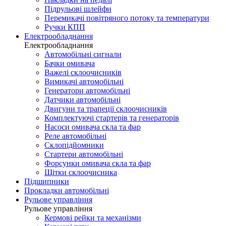
Підрульові шлейфи
Перемикачі повітряного потоку та температури
Ручки КПП
Електрообладнання
Електрообладнання
Автомобільні сигнали
Бачки омивача
Важелі склоочисників
Вимикачі автомобільні
Генератори автомобільні
Датчики автомобільні
Двигуни та трапеції склоочисників
Комплектуючі стартерів та генераторів
Насоси омивача скла та фар
Реле автомобільні
Склопідйомники
Стартери автомобільні
Форсунки омивача скла та фар
Щітки склоочисника
Підшипники
Прокладки автомобільні
Рульове управління
Рульове управління
Кермові рейки та механізми