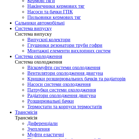
Кермові тяги
Накінечники кермових тяг
Насоси та бачки ГПК
Пильовики кермових тяг
Сальники автомобільні
Система випуску
Система випуску
Випускні колектори
Глушники резонатори труби гофри
Монтажні елементи вихлопних систем
Система охолодження
Система охолодження
Віскомуфти системи охолодження
Вентилятори охолодження двигуна
Кришки розширювальних бачків та радіаторів
Насоси системи охолодження
Патрубки системи охолодження
Радіатори охолодження двигуна
Розширювальні бачки
Термостати та корпуси термостатів
Трансмісія
Трансмісія
Диференціали
Зчеплення
Муфти еластичні