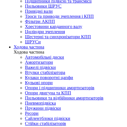
Підшипники підвісні та трансмісії
Пильовики ШРУС
Привідні вали
Троси та приводи зчеплення і КПП
Фільтри АКПП
Хрестовини карданного валу
Циліндри зчеплення
Шестерні та синхронізатори КПП
ШРУСи
Ходова частина
Ходова частина
Автомобільні диски
Амортизатори
Важелі підвіски
Втулки стабілізатора
Кулаки поворотні цапфи
Кульові опори
Опори і підшипники амортизаторів
Опори двигуна та КПП
Пильовики та відбійники амортизаторів
Пневмопідвіска
Пружини підвіски
Ресори
Сайлентблоки підвіски
Стійки стабілізаторів