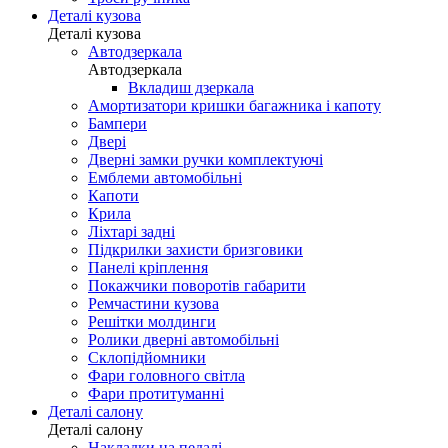
Деталі кузова
Деталі кузова
Автодзеркала
Автодзеркала
Вкладиш дзеркала
Амортизатори кришки багажника і капоту
Бампери
Двері
Дверні замки ручки комплектуючі
Емблеми автомобільні
Капоти
Крила
Ліхтарі задні
Підкрилки захисти бризговики
Панелі кріплення
Покажчики поворотів габарити
Ремчастини кузова
Решітки молдинги
Ролики дверні автомобільні
Склопідйомники
Фари головного світла
Фари протитуманні
Деталі салону
Деталі салону
Накладки на педалі