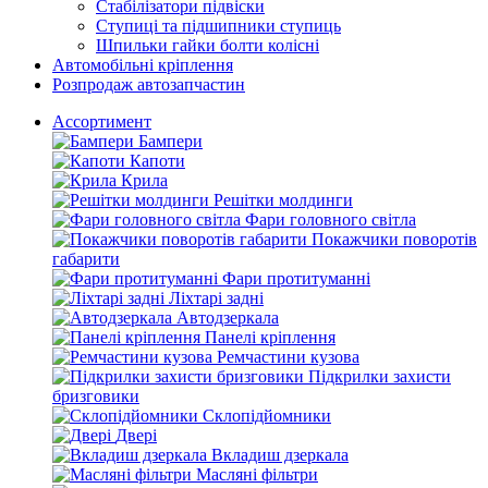
Стабілізатори підвіски
Ступиці та підшипники ступиць
Шпильки гайки болти колісні
Автомобільні кріплення
Розпродаж автозапчастин
Ассортимент
Бампери
Капоти
Крила
Решітки молдинги
Фари головного світла
Покажчики поворотів
габарити
Фари протитуманні
Ліхтарі задні
Автодзеркала
Панелі кріплення
Ремчастини кузова
Підкрилки захисти
бризговики
Склопідйомники
Двері
Вкладиш дзеркала
Масляні фільтри