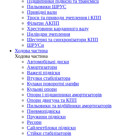
Підшипники підвісні та трансмісії
Пильовики ШРУС
Привідні вали
Троси та приводи зчеплення і КПП
Фільтри АКПП
Хрестовини карданного валу
Циліндри зчеплення
Шестерні та синхронізатори КПП
ШРУСи
Ходова частина
Ходова частина
Автомобільні диски
Амортизатори
Важелі підвіски
Втулки стабілізатора
Кулаки поворотні цапфи
Кульові опори
Опори і підшипники амортизаторів
Опори двигуна та КПП
Пильовики та відбійники амортизаторів
Пневмопідвіска
Пружини підвіски
Ресори
Сайлентблоки підвіски
Стійки стабілізаторів