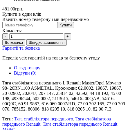
481.00грн.
Купити в один клік
Введіть номер телефону і ми передзвонимо
Купити
Кількість:
-
+
До кошика
Швидке замовлення
Гарантії та безпека
Перелік усіх гарантій на товар та безпечну угоду
Огляд товару
Відгуки (0)
Тяга стабілізатора переднього L Renault Master/Opel Movano
98- 26RN1100 ASMETAL. Крос-коди: 02.0002, 19867, 19867,
20-02902, 202047, 207 147, 25814 02, 42592, 44 18 192, 45 00
198, 49396544, 502 0002, 5113615, 54616- 00QAB, 54616-
00Q0C, 60 91 9867, 616 060 0007/HD, 77 00 302 165, 77 00 309
070, 785152, 80806, 818 0205 10, 818 0205 10, 82 00 713
Теги:
Тяга стабілізатора переднього
,
Тяга стабілізатора
переднього Renault
,
Тяга стабілізатора переднього Renault
Master