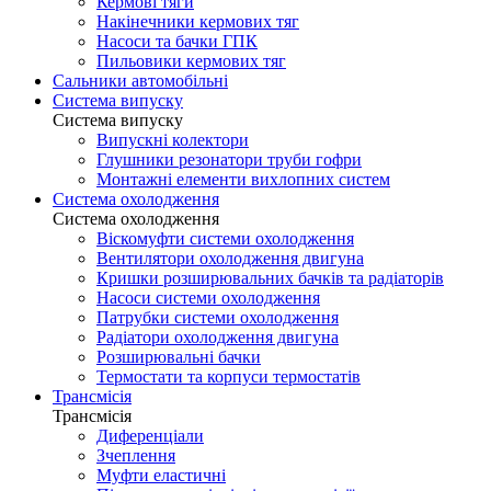
Кермові тяги
Накінечники кермових тяг
Насоси та бачки ГПК
Пильовики кермових тяг
Сальники автомобільні
Система випуску
Система випуску
Випускні колектори
Глушники резонатори труби гофри
Монтажні елементи вихлопних систем
Система охолодження
Система охолодження
Віскомуфти системи охолодження
Вентилятори охолодження двигуна
Кришки розширювальних бачків та радіаторів
Насоси системи охолодження
Патрубки системи охолодження
Радіатори охолодження двигуна
Розширювальні бачки
Термостати та корпуси термостатів
Трансмісія
Трансмісія
Диференціали
Зчеплення
Муфти еластичні