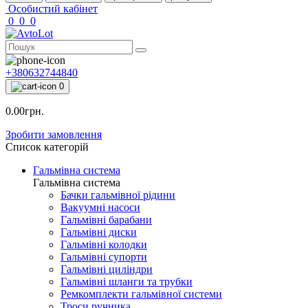
Особистий кабінет
0
0
0
+380632744840
0
0.00грн.
Зробити замовлення
Список категорій
Гальмівна система
Гальмівна система
Бачки гальмівної рідини
Вакуумні насоси
Гальмівні барабани
Гальмівні диски
Гальмівні колодки
Гальмівні супорти
Гальмівні циліндри
Гальмівні шланги та трубки
Ремкомплекти гальмівної системи
Троси ручника