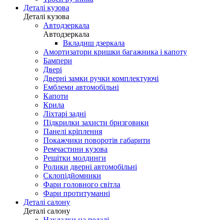
Деталі кузова
Деталі кузова
Автодзеркала
Автодзеркала
Вкладиш дзеркала
Амортизатори кришки багажника і капоту
Бампери
Двері
Дверні замки ручки комплектуючі
Емблеми автомобільні
Капоти
Крила
Ліхтарі задні
Підкрилки захисти бризговики
Панелі кріплення
Покажчики поворотів габарити
Ремчастини кузова
Решітки молдинги
Ролики дверні автомобільні
Склопідйомники
Фари головного світла
Фари протитуманні
Деталі салону
Деталі салону
Накладки на педалі