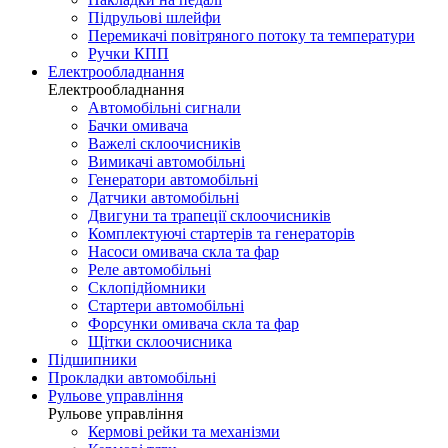
Підрульові шлейфи
Перемикачі повітряного потоку та температури
Ручки КПП
Електрообладнання
Електрообладнання
Автомобільні сигнали
Бачки омивача
Важелі склоочисників
Вимикачі автомобільні
Генератори автомобільні
Датчики автомобільні
Двигуни та трапеції склоочисників
Комплектуючі стартерів та генераторів
Насоси омивача скла та фар
Реле автомобільні
Склопідйомники
Стартери автомобільні
Форсунки омивача скла та фар
Щітки склоочисника
Підшипники
Прокладки автомобільні
Рульове управління
Рульове управління
Кермові рейки та механізми