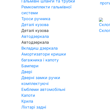
Гальмівні шланги та трубки
прот
Ремкомплекти гальмівної
системи
Троси ручника
Деталі кузова
Деталі кузова
Скло
Автодзеркала
Автодзеркала
Вкладиш дзеркала
Амортизатори кришки
багажника і капоту
Бампери
Двері
Дверні замки ручки
комплектуючі
Емблеми автомобільні
Капоти
Крила
Ліхтарі задні