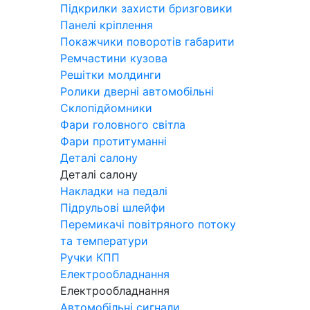
Підкрилки захисти бризговики
Панелі кріплення
Покажчики поворотів габарити
Ремчастини кузова
Решітки молдинги
Ролики дверні автомобільні
Склопідйомники
Фари головного світла
Фари протитуманні
Деталі салону
Деталі салону
Накладки на педалі
Підрульові шлейфи
Перемикачі повітряного потоку
та температури
Ручки КПП
Електрообладнання
Електрообладнання
Автомобільні сигнали