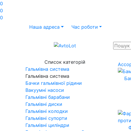
0
0
0
Наша адреса
Час роботи
Список категорій
Ассо
Гальмівна система
Гальмівна система
Ба
Бачки гальмівної рідини
Вакуумні насоси
Гальмівні барабани
Гальмівні диски
Гальмівні колодки
Гальмівні супорти
Гальмівні циліндри