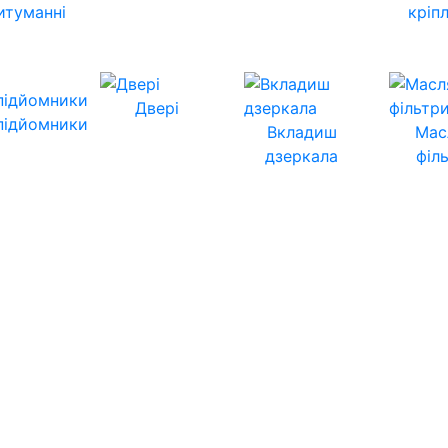
итуманні
кріп
Двері
підйомники
Вкладиш
Мас
дзеркала
філ