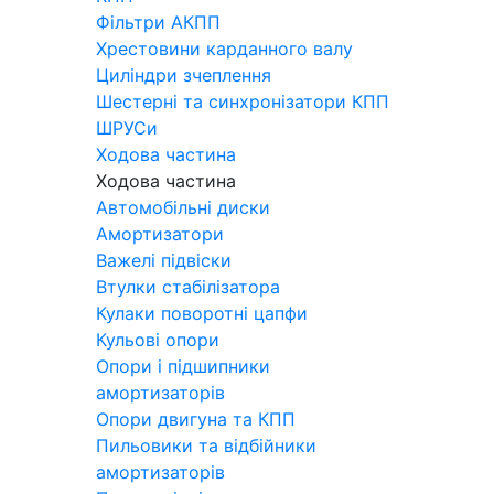
Фільтри АКПП
Хрестовини карданного валу
Циліндри зчеплення
Шестерні та синхронізатори КПП
ШРУСи
Ходова частина
Ходова частина
Автомобільні диски
Амортизатори
Важелі підвіски
Втулки стабілізатора
Кулаки поворотні цапфи
Кульові опори
Опори і підшипники
амортизаторів
Опори двигуна та КПП
Пильовики та відбійники
амортизаторів