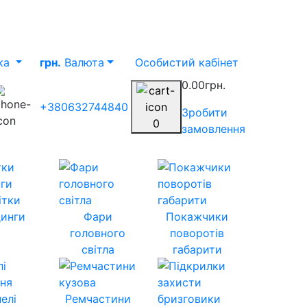
ка
грн.
Валюта
Особистий кабінет
0.00грн.
+380632744840
Зробити
0
замовлення
ітки
инги
Фари
Покажчики
головного
поворотів
світла
габарити
елі
Ремчастини