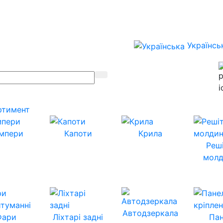
Українсь
ртимент
мпери
Капоти
Крила
Реш
молд
Автодзеркала
Фари
Ліхтарі задні
Пан