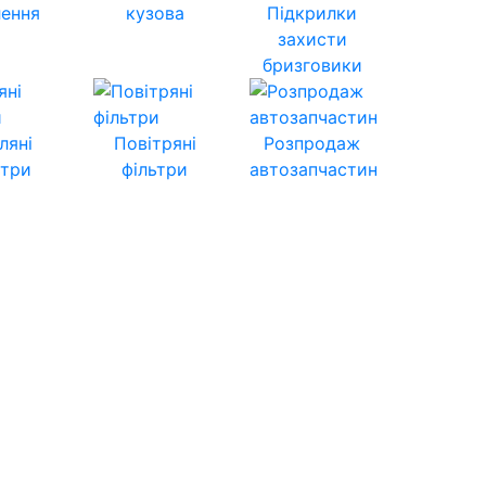
лення
кузова
Підкрилки
захисти
бризговики
ляні
Повітряні
Розпродаж
ьтри
фільтри
автозапчастин