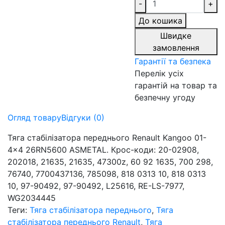
-
+
До кошика
Швидке
замовлення
Гарантії та безпека
Перелік усіх
гарантій на товар та
безпечну угоду
Огляд товару
Відгуки (0)
Тяга стабілізатора переднього Renault Kangoo 01-
4x4 26RN5600 ASMETAL. Крос-коди: 20-02908,
202018, 21635, 21635, 47300z, 60 92 1635, 700 298,
76740, 7700437136, 785098, 818 0313 10, 818 0313
10, 97-90492, 97-90492, L25616, RE-LS-7977,
WG2034445
Теги:
Тяга стабілізатора переднього
,
Тяга
стабілізатора переднього Renault
,
Тяга