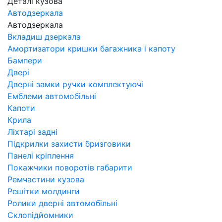
Деталі кузова
Автодзеркала
Автодзеркала
Вкладиш дзеркала
Амортизатори кришки багажника і капоту
Бампери
Двері
Дверні замки ручки комплектуючі
Емблеми автомобільні
Капоти
Крила
Ліхтарі задні
Підкрилки захисти бризговики
Панелі кріплення
Покажчики поворотів габарити
Ремчастини кузова
Решітки молдинги
Ролики дверні автомобільні
Склопідйомники