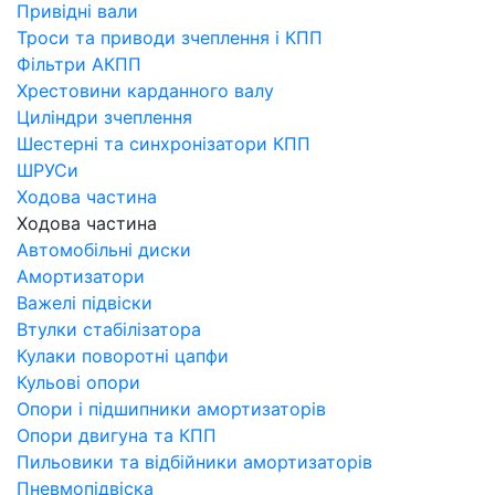
Привідні вали
Троси та приводи зчеплення і КПП
Фільтри АКПП
Хрестовини карданного валу
Циліндри зчеплення
Шестерні та синхронізатори КПП
ШРУСи
Ходова частина
Ходова частина
Автомобільні диски
Амортизатори
Важелі підвіски
Втулки стабілізатора
Кулаки поворотні цапфи
Кульові опори
Опори і підшипники амортизаторів
Опори двигуна та КПП
Пильовики та відбійники амортизаторів
Пневмопідвіска