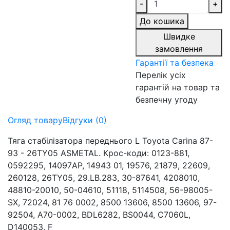
-
+
До кошика
Швидке
замовлення
Гарантії та безпека
Перелік усіх
гарантій на товар та
безпечну угоду
Огляд товару
Відгуки (0)
Тяга стабілізатора переднього L Toyota Carina 87-
93 - 26TY05 ASMETAL. Крос-коди: 0123-881,
0592295, 14097AP, 14943 01, 19576, 21879, 22609,
260128, 26TY05, 29.LB.283, 30-87641, 4208010,
48810-20010, 50-04610, 51118, 5114508, 56-98005-
SX, 72024, 81 76 0002, 8500 13606, 8500 13606, 97-
92504, A70-0002, BDL6282, BS0044, C7060L,
D140053, F