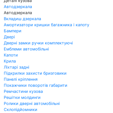
Деталі кузова
Автодзеркала
Автодзеркала
Вкладиш дзеркала
Амортизатори кришки багажника і капоту
Бампери
Двері
Дверні замки ручки комплектуючі
Емблеми автомобільні
Капоти
Крила
Ліхтарі задні
Підкрилки захисти бризговики
Панелі кріплення
Покажчики поворотів габарити
Ремчастини кузова
Решітки молдинги
Ролики дверні автомобільні
Склопідйомники