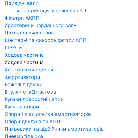
Привідні вали
Троси та приводи зчеплення і КПП
Фільтри АКПП
Хрестовини карданного валу
Циліндри зчеплення
Шестерні та синхронізатори КПП
ШРУСи
Ходова частина
Ходова частина
Автомобільні диски
Амортизатори
Важелі підвіски
Втулки стабілізатора
Кулаки поворотні цапфи
Кульові опори
Опори і підшипники амортизаторів
Опори двигуна та КПП
Пильовики та відбійники амортизаторів
Пневмопідвіска