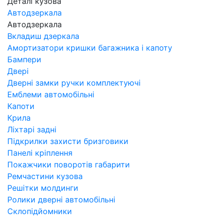
Деталі кузова
Автодзеркала
Автодзеркала
Вкладиш дзеркала
Амортизатори кришки багажника і капоту
Бампери
Двері
Дверні замки ручки комплектуючі
Емблеми автомобільні
Капоти
Крила
Ліхтарі задні
Підкрилки захисти бризговики
Панелі кріплення
Покажчики поворотів габарити
Ремчастини кузова
Решітки молдинги
Ролики дверні автомобільні
Склопідйомники