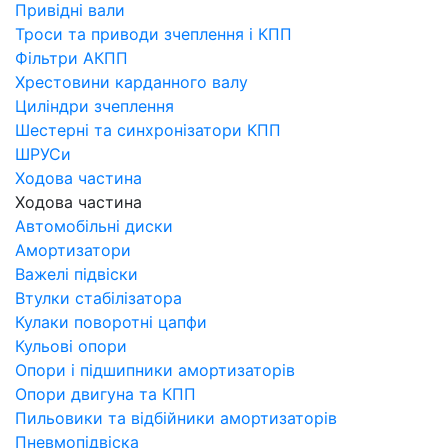
Привідні вали
Троси та приводи зчеплення і КПП
Фільтри АКПП
Хрестовини карданного валу
Циліндри зчеплення
Шестерні та синхронізатори КПП
ШРУСи
Ходова частина
Ходова частина
Автомобільні диски
Амортизатори
Важелі підвіски
Втулки стабілізатора
Кулаки поворотні цапфи
Кульові опори
Опори і підшипники амортизаторів
Опори двигуна та КПП
Пильовики та відбійники амортизаторів
Пневмопідвіска