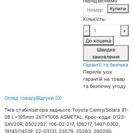
передзвонимо
Купити
Кількість:
-
+
До кошика
Швидке
замовлення
Гарантії та безпека
Перелік усіх
гарантій на товар
та безпечну угоду
Огляд товару
Відгуки (0)
Тяга стабілізатора заднього Toyota Camry/Solara 91-
08 L=195mm 26TY1005 ASMETAL. Крос-коди: 0123-
SXV20R, 0502292, 106-02-217, 106217, 1467-0302,
19145114519, 22-03131, 23579, 25283, 260200,