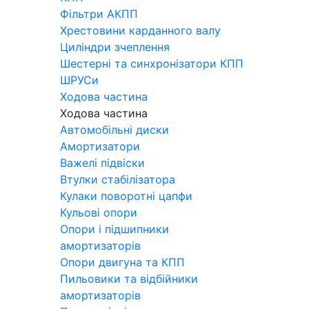
Фільтри АКПП
Хрестовини карданного валу
Циліндри зчеплення
Шестерні та синхронізатори КПП
ШРУСи
Ходова частина
Ходова частина
Автомобільні диски
Амортизатори
Важелі підвіски
Втулки стабілізатора
Кулаки поворотні цапфи
Кульові опори
Опори і підшипники
амортизаторів
Опори двигуна та КПП
Пильовики та відбійники
амортизаторів