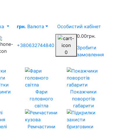
ка
грн.
Валюта
Особистий кабінет
0.00грн.
+380632744840
Зробити
0
замовлення
ітки
инги
Фари
Покажчики
головного
поворотів
світла
габарити
елі
Ремчастини