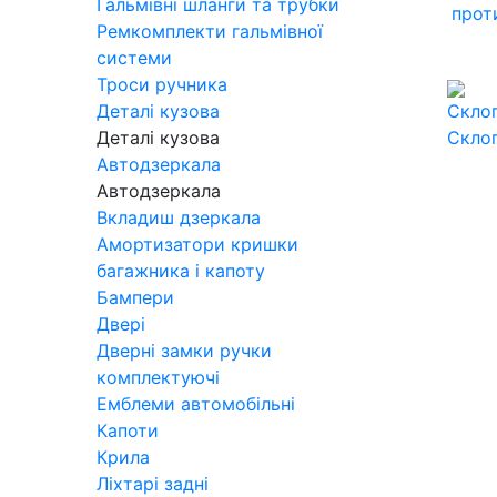
Гальмівні шланги та трубки
прот
Ремкомплекти гальмівної
системи
Троси ручника
Деталі кузова
Деталі кузова
Скло
Автодзеркала
Автодзеркала
Вкладиш дзеркала
Амортизатори кришки
багажника і капоту
Бампери
Двері
Дверні замки ручки
комплектуючі
Емблеми автомобільні
Капоти
Крила
Ліхтарі задні