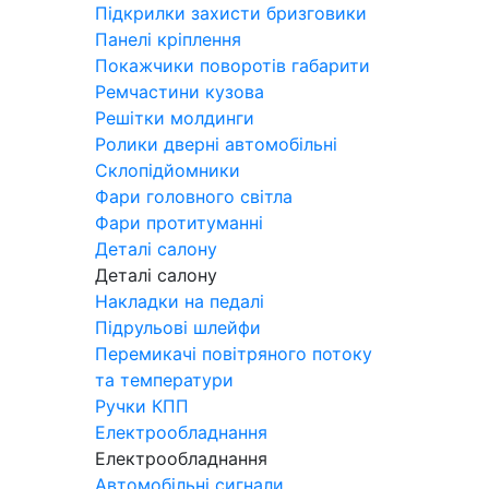
Підкрилки захисти бризговики
Панелі кріплення
Покажчики поворотів габарити
Ремчастини кузова
Решітки молдинги
Ролики дверні автомобільні
Склопідйомники
Фари головного світла
Фари протитуманні
Деталі салону
Деталі салону
Накладки на педалі
Підрульові шлейфи
Перемикачі повітряного потоку
та температури
Ручки КПП
Електрообладнання
Електрообладнання
Автомобільні сигнали