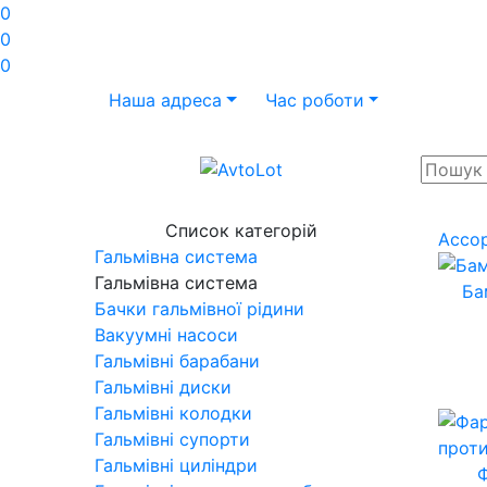
0
0
0
Наша адреса
Час роботи
Список категорій
Ассо
Гальмівна система
Гальмівна система
Ба
Бачки гальмівної рідини
Вакуумні насоси
Гальмівні барабани
Гальмівні диски
Гальмівні колодки
Гальмівні супорти
Гальмівні циліндри