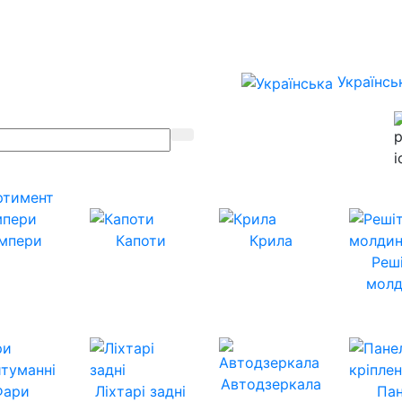
Українсь
ртимент
мпери
Капоти
Крила
Реш
молд
Автодзеркала
Фари
Ліхтарі задні
Пан