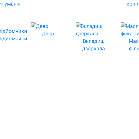
итуманні
кріп
Двері
підйомники
Вкладиш
Мас
дзеркала
філ