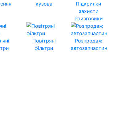
лення
кузова
Підкрилки
захисти
бризговики
ляні
Повітряні
Розпродаж
ьтри
фільтри
автозапчастин