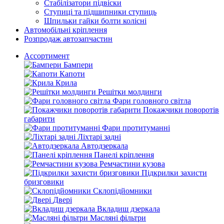
Стабілізатори підвіски
Ступиці та підшипники ступиць
Шпильки гайки болти колісні
Автомобільні кріплення
Розпродаж автозапчастин
Ассортимент
Бампери
Капоти
Крила
Решітки молдинги
Фари головного світла
Покажчики поворотів
габарити
Фари протитуманні
Ліхтарі задні
Автодзеркала
Панелі кріплення
Ремчастини кузова
Підкрилки захисти
бризговики
Склопідйомники
Двері
Вкладиш дзеркала
Масляні фільтри