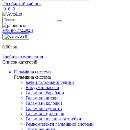
Особистий кабінет
0
0
0
+380632744840
0
0.00грн.
Зробити замовлення
Список категорій
Гальмівна система
Гальмівна система
Бачки гальмівної рідини
Вакуумні насоси
Гальмівні барабани
Гальмівні диски
Гальмівні колодки
Гальмівні супорти
Гальмівні циліндри
Гальмівні шланги та трубки
Ремкомплекти гальмівної системи
Троси ручника