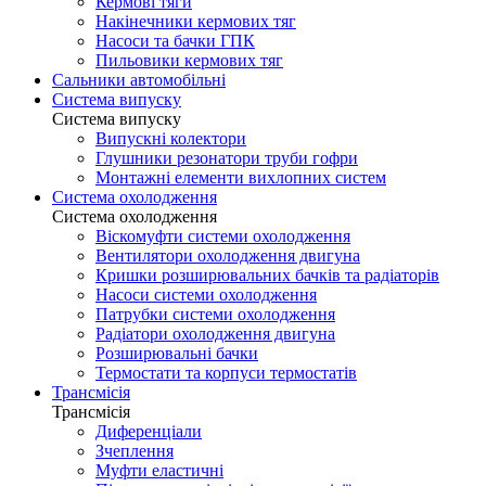
Кермові тяги
Накінечники кермових тяг
Насоси та бачки ГПК
Пильовики кермових тяг
Сальники автомобільні
Система випуску
Система випуску
Випускні колектори
Глушники резонатори труби гофри
Монтажні елементи вихлопних систем
Система охолодження
Система охолодження
Віскомуфти системи охолодження
Вентилятори охолодження двигуна
Кришки розширювальних бачків та радіаторів
Насоси системи охолодження
Патрубки системи охолодження
Радіатори охолодження двигуна
Розширювальні бачки
Термостати та корпуси термостатів
Трансмісія
Трансмісія
Диференціали
Зчеплення
Муфти еластичні