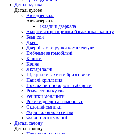
Деталі кузова
Деталі кузова
Автодзеркала
Автодзеркала
Вкладиш дзеркала
Амортизатори кришки багажника і капоту
Бампери
Двері
Дверні замки ручки комплектуючі
Емблеми автомобільні
Капоти
Крила
Ліхтарі задні
Підкрилки захисти бризговики
Панелі кріплення
Покажчики поворотів габарити
Ремчастини кузова
Решітки молдинги
Ролики дверні автомобільні
Склопідйомники
Фари головного світла
Фари протитуманні
Деталі салону
Деталі салону
Накладки на педалі