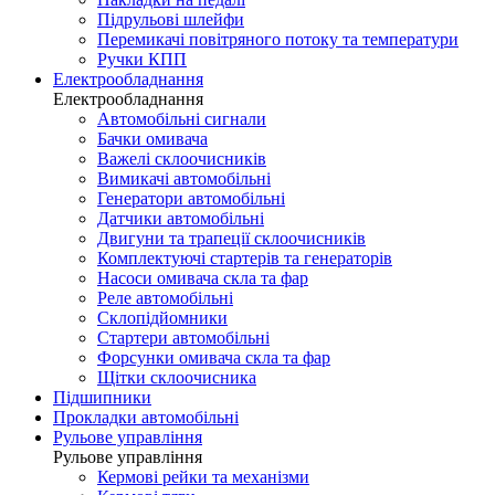
Підрульові шлейфи
Перемикачі повітряного потоку та температури
Ручки КПП
Електрообладнання
Електрообладнання
Автомобільні сигнали
Бачки омивача
Важелі склоочисників
Вимикачі автомобільні
Генератори автомобільні
Датчики автомобільні
Двигуни та трапеції склоочисників
Комплектуючі стартерів та генераторів
Насоси омивача скла та фар
Реле автомобільні
Склопідйомники
Стартери автомобільні
Форсунки омивача скла та фар
Щітки склоочисника
Підшипники
Прокладки автомобільні
Рульове управління
Рульове управління
Кермові рейки та механізми