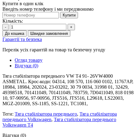
Купити в один клік
Введіть номер телефону і ми передзвонимо
Купити
Кількість:
-
+
До кошика
Швидке замовлення
Гарантії та безпека
Перелік усіх гарантій на товар та безпечну угоду
Огляд товару
Відгуки (0)
Тяга стабілізатора переднього VW T4 91- 26VW4000
ASMETAL. Крос-коди: 04314, 108 570, 116 060 0102, 11767AP,
18984, 18984, 202024, 23-03202, 30 79 0034, 31998 01, 32429,
49398518, 701411049, 701411049, 783759, 7D0411049, 818 0198
10, 97-90956, 97-90956, JTS516, JTS516, L29618, LS22003,
MGZ-201009, SS-1185, SS-1221, TC1081,
Теги:
Тяга стабілізатора переднього
,
Тяга стабілізатора
переднього Volkswagen
,
Тяга стабілізатора переднього
Volkswagen T4
Відгуки (0)