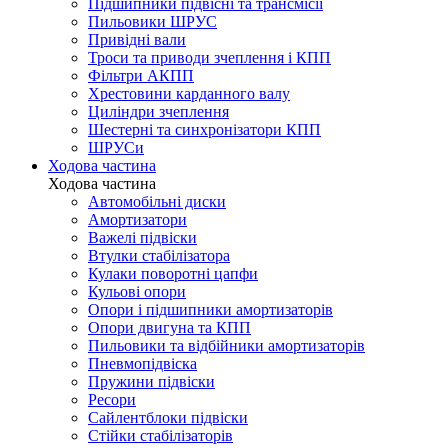
Підшипники підвісні та трансмісії
Пильовики ШРУС
Привідні вали
Троси та приводи зчеплення і КПП
Фільтри АКПП
Хрестовини карданного валу
Циліндри зчеплення
Шестерні та синхронізатори КПП
ШРУСи
Ходова частина
Ходова частина
Автомобільні диски
Амортизатори
Важелі підвіски
Втулки стабілізатора
Кулаки поворотні цапфи
Кульові опори
Опори і підшипники амортизаторів
Опори двигуна та КПП
Пильовики та відбійники амортизаторів
Пневмопідвіска
Пружини підвіски
Ресори
Сайлентблоки підвіски
Стійки стабілізаторів