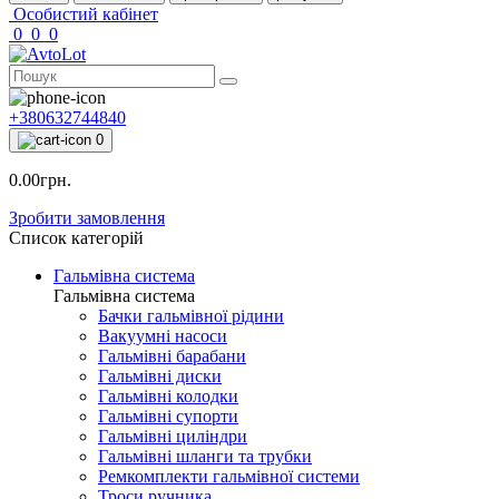
Особистий кабінет
0
0
0
+380632744840
0
0.00грн.
Зробити замовлення
Список категорій
Гальмівна система
Гальмівна система
Бачки гальмівної рідини
Вакуумні насоси
Гальмівні барабани
Гальмівні диски
Гальмівні колодки
Гальмівні супорти
Гальмівні циліндри
Гальмівні шланги та трубки
Ремкомплекти гальмівної системи
Троси ручника