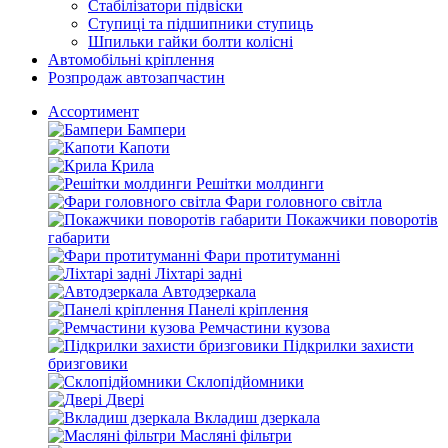
Стабілізатори підвіски
Ступиці та підшипники ступиць
Шпильки гайки болти колісні
Автомобільні кріплення
Розпродаж автозапчастин
Ассортимент
Бампери
Капоти
Крила
Решітки молдинги
Фари головного світла
Покажчики поворотів
габарити
Фари протитуманні
Ліхтарі задні
Автодзеркала
Панелі кріплення
Ремчастини кузова
Підкрилки захисти
бризговики
Склопідйомники
Двері
Вкладиш дзеркала
Масляні фільтри