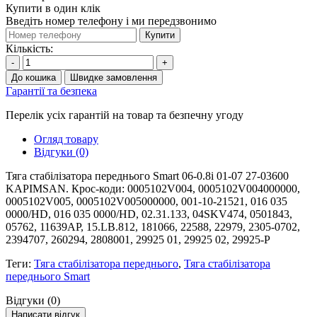
Купити в один клік
Введіть номер телефону і ми передзвонимо
Купити
Кількість:
-
+
До кошика
Швидке замовлення
Гарантії та безпека
Перелік усіх гарантій на товар та безпечну угоду
Огляд товару
Відгуки (0)
Тяга стабілізатора переднього Smart 06-0.8i 01-07 27-03600
KAPIMSAN. Крос-коди: 0005102V004, 0005102V004000000,
0005102V005, 0005102V005000000, 001-10-21521, 016 035
0000/HD, 016 035 0000/HD, 02.31.133, 04SKV474, 0501843,
05762, 11639AP, 15.LB.812, 181066, 22588, 22979, 2305-0702,
2394707, 260294, 2808001, 29925 01, 29925 02, 29925-P
Теги:
Тяга стабілізатора переднього
,
Тяга стабілізатора
переднього Smart
Відгуки (0)
Написати відгук