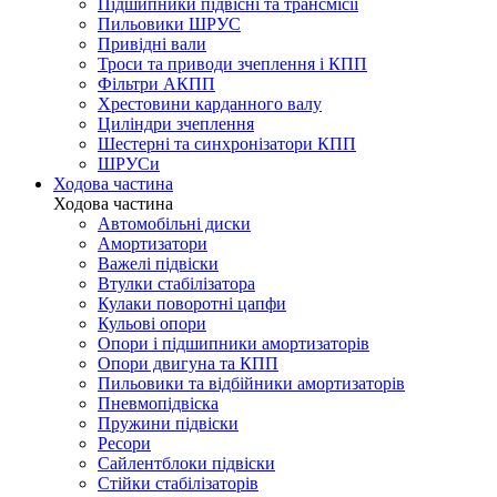
Підшипники підвісні та трансмісії
Пильовики ШРУС
Привідні вали
Троси та приводи зчеплення і КПП
Фільтри АКПП
Хрестовини карданного валу
Циліндри зчеплення
Шестерні та синхронізатори КПП
ШРУСи
Ходова частина
Ходова частина
Автомобільні диски
Амортизатори
Важелі підвіски
Втулки стабілізатора
Кулаки поворотні цапфи
Кульові опори
Опори і підшипники амортизаторів
Опори двигуна та КПП
Пильовики та відбійники амортизаторів
Пневмопідвіска
Пружини підвіски
Ресори
Сайлентблоки підвіски
Стійки стабілізаторів