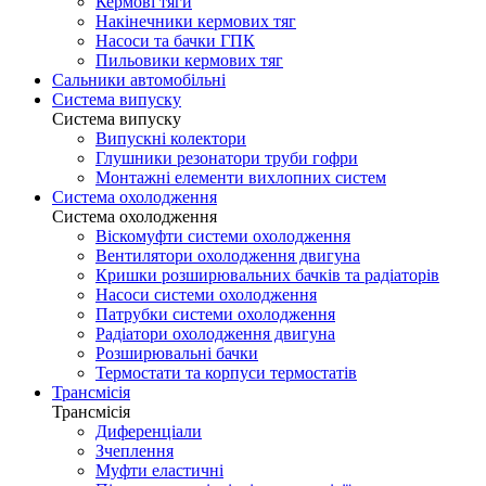
Кермові тяги
Накінечники кермових тяг
Насоси та бачки ГПК
Пильовики кермових тяг
Сальники автомобільні
Система випуску
Система випуску
Випускні колектори
Глушники резонатори труби гофри
Монтажні елементи вихлопних систем
Система охолодження
Система охолодження
Віскомуфти системи охолодження
Вентилятори охолодження двигуна
Кришки розширювальних бачків та радіаторів
Насоси системи охолодження
Патрубки системи охолодження
Радіатори охолодження двигуна
Розширювальні бачки
Термостати та корпуси термостатів
Трансмісія
Трансмісія
Диференціали
Зчеплення
Муфти еластичні