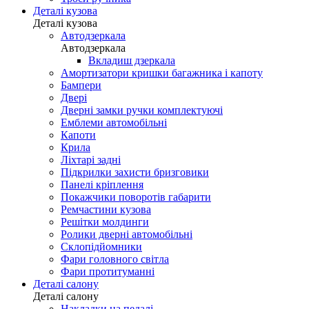
Деталі кузова
Деталі кузова
Автодзеркала
Автодзеркала
Вкладиш дзеркала
Амортизатори кришки багажника і капоту
Бампери
Двері
Дверні замки ручки комплектуючі
Емблеми автомобільні
Капоти
Крила
Ліхтарі задні
Підкрилки захисти бризговики
Панелі кріплення
Покажчики поворотів габарити
Ремчастини кузова
Решітки молдинги
Ролики дверні автомобільні
Склопідйомники
Фари головного світла
Фари протитуманні
Деталі салону
Деталі салону
Накладки на педалі