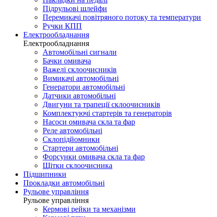
Підрульові шлейфи
Перемикачі повітряного потоку та температури
Ручки КПП
Електрообладнання
Електрообладнання
Автомобільні сигнали
Бачки омивача
Важелі склоочисників
Вимикачі автомобільні
Генератори автомобільні
Датчики автомобільні
Двигуни та трапеції склоочисників
Комплектуючі стартерів та генераторів
Насоси омивача скла та фар
Реле автомобільні
Склопідйомники
Стартери автомобільні
Форсунки омивача скла та фар
Щітки склоочисника
Підшипники
Прокладки автомобільні
Рульове управління
Рульове управління
Кермові рейки та механізми