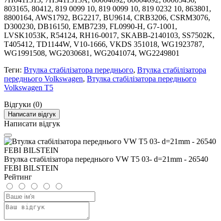
803165, 80412, 819 0099 10, 819 0099 10, 819 0232 10, 863801,
8800164, AWS1792, BG2217, BU9614, CRB3206, CSRM3076,
D300230, DB16150, EMB7239, FL0990-H, G7-1001,
LVSK1053K, R54124, RH16-0017, SKABB-2140103, SS7502K,
T405412, TD1144W, V10-1666, VKDS 351018, WG1923787,
WG1991508, WG2030681, WG2041074, WG2249801
Теги:
Втулка стабілізатора переднього
,
Втулка стабілізатора
переднього Volkswagen
,
Втулка стабілізатора переднього
Volkswagen T5
Відгуки (0)
Написати відгук
Написати відгук
Втулка стабілізатора переднього VW T5 03- d=21mm - 26540
FEBI BILSTEIN
Рейтинг