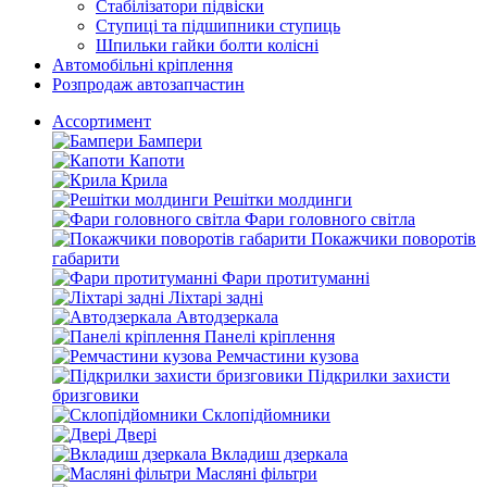
Стабілізатори підвіски
Ступиці та підшипники ступиць
Шпильки гайки болти колісні
Автомобільні кріплення
Розпродаж автозапчастин
Ассортимент
Бампери
Капоти
Крила
Решітки молдинги
Фари головного світла
Покажчики поворотів
габарити
Фари протитуманні
Ліхтарі задні
Автодзеркала
Панелі кріплення
Ремчастини кузова
Підкрилки захисти
бризговики
Склопідйомники
Двері
Вкладиш дзеркала
Масляні фільтри