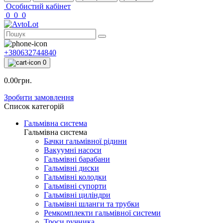
Особистий кабінет
0
0
0
+380632744840
0
0.00грн.
Зробити замовлення
Список категорій
Гальмівна система
Гальмівна система
Бачки гальмівної рідини
Вакуумні насоси
Гальмівні барабани
Гальмівні диски
Гальмівні колодки
Гальмівні супорти
Гальмівні циліндри
Гальмівні шланги та трубки
Ремкомплекти гальмівної системи
Троси ручника