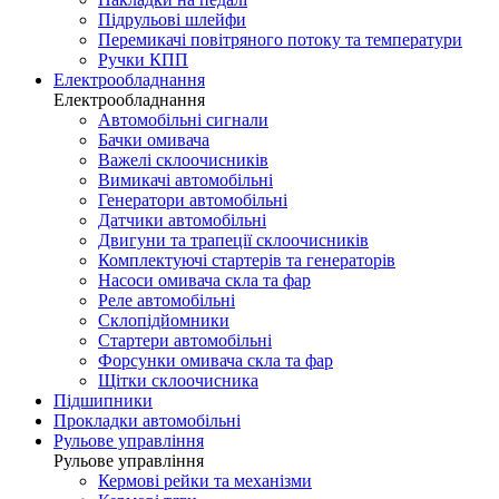
Підрульові шлейфи
Перемикачі повітряного потоку та температури
Ручки КПП
Електрообладнання
Електрообладнання
Автомобільні сигнали
Бачки омивача
Важелі склоочисників
Вимикачі автомобільні
Генератори автомобільні
Датчики автомобільні
Двигуни та трапеції склоочисників
Комплектуючі стартерів та генераторів
Насоси омивача скла та фар
Реле автомобільні
Склопідйомники
Стартери автомобільні
Форсунки омивача скла та фар
Щітки склоочисника
Підшипники
Прокладки автомобільні
Рульове управління
Рульове управління
Кермові рейки та механізми