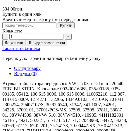
304.00грн.
Купити в один клік
Введіть номер телефону і ми передзвонимо
Купити
Кількість:
-
+
До кошика
Швидке замовлення
Гарантії та безпека
Перелік усіх гарантій на товар та безпечну угоду
Огляд товару
Відгуки (0)
Втулка стабілізатора переднього VW T5 03- d=21mm - 26540
FEBI BILSTEIN. Крос-коди: 002-30-16368, 035-00185, 035-
00185, 05412, 100 615 0006, 100 615 0006, 110062210, 112 867,
114 615 0009, 1214271, 132206, 1334A0103, 14210AP, 201041,
2306254, 29407107/S, 30 92 6540, 31347, 341 1007, 34201,
34225, 37001 01, 37001-PCS-MS, 37505, 37505, 37811, 38087
01, 38VW4509, 38VW4510, 38VW4510, 410985, 44111182801,
461161, 4921, 502321, 517171, 517171, 52043908, 53472, 54243,
60769, 61117, 65-02201, 75-24138, 79-00447-SX, 7H0 411 313,
7H0411313, 7H5411313A, 80004692, 80004692, 80005456,