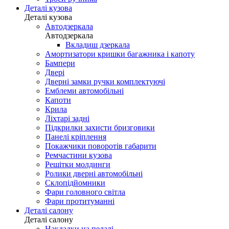
Деталі кузова
Деталі кузова
Автодзеркала
Автодзеркала
Вкладиш дзеркала
Амортизатори кришки багажника і капоту
Бампери
Двері
Дверні замки ручки комплектуючі
Емблеми автомобільні
Капоти
Крила
Ліхтарі задні
Підкрилки захисти бризговики
Панелі кріплення
Покажчики поворотів габарити
Ремчастини кузова
Решітки молдинги
Ролики дверні автомобільні
Склопідйомники
Фари головного світла
Фари протитуманні
Деталі салону
Деталі салону
Накладки на педалі