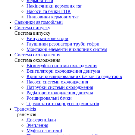
Кермові тяги
Накінечники кермових тяг
Насоси та бачки ГПК
Пильовики кермових тяг
Сальники автомобільні
Система випуску
Система випуску
Випускні колектори
Глушники резонатори труби гофри
Монтажні елементи вихлопних систем
Система охолодження
Система охолодження
Віскомуфти системи охолодження
Вентилятори охолодження двигуна
Кришки розширювальних бачків та радіаторів
Насоси системи охолодження
Патрубки системи охолодження
Радіатори охолодження двигуна
Розширювальні бачки
Термостати та корпуси термостатів
Трансмісія
Трансмісія
Диференціали
Зчеплення
Муфти еластичні