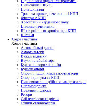
Підшипники підвісні та трансмісії
Пильовики ШРУС
Привідні вали
Троси та приводи зчеплення і КПП
Фільтри АКПП
Хрестовини карданного валу
Циліндри зчеплення
Шестерні та синхронізатори КПП
ШРУСи
Ходова частина
Ходова частина
Автомобільні диски
Амортизатори
Важелі підвіски
Втулки стабілізатора
Кулаки поворотні цапфи
Кульові опори
Опори і підшипники амортизаторів
Опори двигуна та КПП
Пильовики та відбійники амортизаторів
Пневмопідвіска
Пружини підвіски
Ресори
Сайлентблоки підвіски
Стійки стабілізаторів