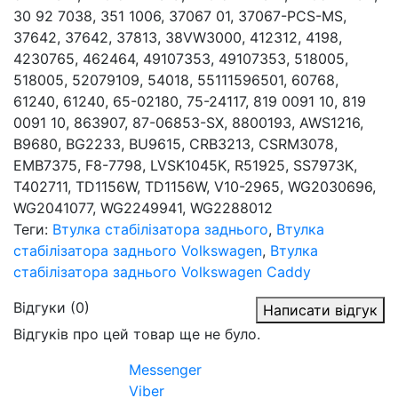
30 92 7038, 351 1006, 37067 01, 37067-PCS-MS,
37642, 37642, 37813, 38VW3000, 412312, 4198,
4230765, 462464, 49107353, 49107353, 518005,
518005, 52079109, 54018, 55111596501, 60768,
61240, 61240, 65-02180, 75-24117, 819 0091 10, 819
0091 10, 863907, 87-06853-SX, 8800193, AWS1216,
B9680, BG2233, BU9615, CRB3213, CSRM3078,
EMB7375, F8-7798, LVSK1045K, R51925, SS7973K,
T402711, TD1156W, TD1156W, V10-2965, WG2030696,
WG2041077, WG2249941, WG2288012
Теги:
Втулка стабілізатора заднього
,
Втулка
стабілізатора заднього Volkswagen
,
Втулка
стабілізатора заднього Volkswagen Caddy
Відгуки (0)
Написати відгук
Відгуків про цей товар ще не було.
Messenger
Viber