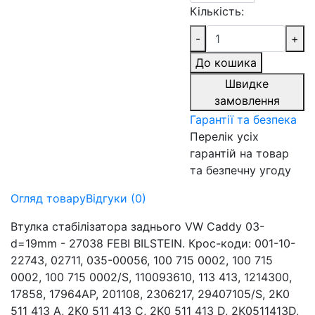
Кількість:
-
+
До кошика
Швидке
замовлення
Гарантії та безпека
Перелік усіх
гарантій на товар
та безпечну угоду
Огляд товару
Відгуки (0)
Втулка стабілізатора заднього VW Caddy 03-
d=19mm - 27038 FEBI BILSTEIN. Крос-коди: 001-10-
22743, 02711, 035-00056, 100 715 0002, 100 715
0002, 100 715 0002/S, 110093610, 113 413, 1214300,
17858, 17964AP, 201108, 2306217, 29407105/S, 2K0
511 413 A, 2K0 511 413 C, 2K0 511 413 D, 2K0511413D,