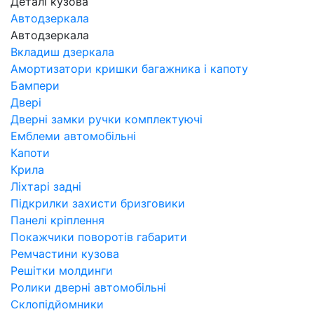
Деталі кузова
Автодзеркала
Автодзеркала
Вкладиш дзеркала
Амортизатори кришки багажника і капоту
Бампери
Двері
Дверні замки ручки комплектуючі
Емблеми автомобільні
Капоти
Крила
Ліхтарі задні
Підкрилки захисти бризговики
Панелі кріплення
Покажчики поворотів габарити
Ремчастини кузова
Решітки молдинги
Ролики дверні автомобільні
Склопідйомники