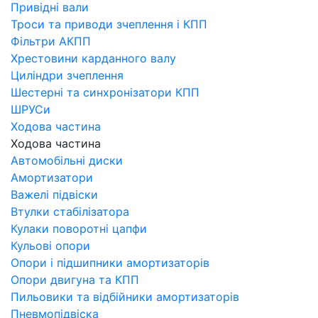
Привідні вали
Троси та приводи зчеплення і КПП
Фільтри АКПП
Хрестовини карданного валу
Циліндри зчеплення
Шестерні та синхронізатори КПП
ШРУСи
Ходова частина
Ходова частина
Автомобільні диски
Амортизатори
Важелі підвіски
Втулки стабілізатора
Кулаки поворотні цапфи
Кульові опори
Опори і підшипники амортизаторів
Опори двигуна та КПП
Пильовики та відбійники амортизаторів
Пневмопідвіска