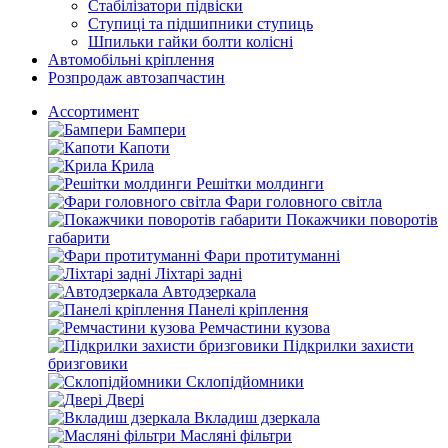
Стабілізатори підвіски
Ступиці та підшипники ступиць
Шпильки гайки болти колісні
Автомобільні кріплення
Розпродаж автозапчастин
Ассортимент
Бампери
Капоти
Крила
Решітки молдинги
Фари головного світла
Покажчики поворотів
габарити
Фари протитуманні
Ліхтарі задні
Автодзеркала
Панелі кріплення
Ремчастини кузова
Підкрилки захисти
бризговики
Склопідйомники
Двері
Вкладиш дзеркала
Масляні фільтри