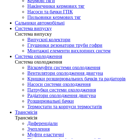
Кермові тяги
Накінечники кермових тяг
Насоси та бачки ГПК
Пильовики кермових тяг
Сальники автомобільні
Система випуску
Система випуску
Випускні колектори
Глушники резонатори труби гофри
Монтажні елементи вихлопних систем
Система охолодження
Система охолодження
Віскомуфти системи охолодження
Вентилятори охолодження двигуна
Кришки розширювальних бачків та радіаторів
Насоси системи охолодження
Патрубки системи охолодження
Радіатори охолодження двигуна
Розширювальні бачки
Термостати та корпуси термостатів
Трансмісія
Трансмісія
Диференціали
Зчеплення
Муфти еластичні