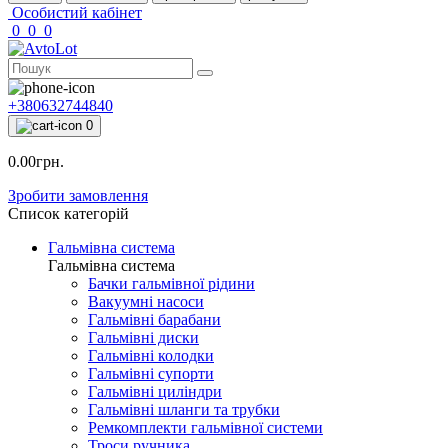
Особистий кабінет
0
0
0
+380632744840
0
0.00грн.
Зробити замовлення
Список категорій
Гальмівна система
Гальмівна система
Бачки гальмівної рідини
Вакуумні насоси
Гальмівні барабани
Гальмівні диски
Гальмівні колодки
Гальмівні супорти
Гальмівні циліндри
Гальмівні шланги та трубки
Ремкомплекти гальмівної системи
Троси ручника