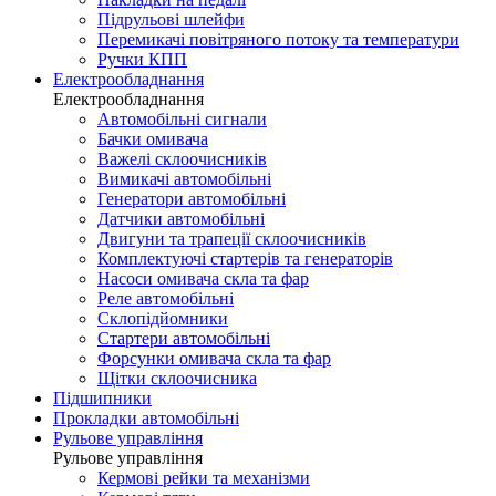
Підрульові шлейфи
Перемикачі повітряного потоку та температури
Ручки КПП
Електрообладнання
Електрообладнання
Автомобільні сигнали
Бачки омивача
Важелі склоочисників
Вимикачі автомобільні
Генератори автомобільні
Датчики автомобільні
Двигуни та трапеції склоочисників
Комплектуючі стартерів та генераторів
Насоси омивача скла та фар
Реле автомобільні
Склопідйомники
Стартери автомобільні
Форсунки омивача скла та фар
Щітки склоочисника
Підшипники
Прокладки автомобільні
Рульове управління
Рульове управління
Кермові рейки та механізми