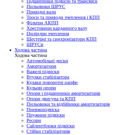
Підшипники підвісні та трансмісії
Пильовики ШРУС
Привідні вали
Троси та приводи зчеплення і КПП
Фільтри АКПП
Хрестовини карданного валу
Циліндри зчеплення
Шестерні та синхронізатори КПП
ШРУСи
Ходова частина
Ходова частина
Автомобільні диски
Амортизатори
Важелі підвіски
Втулки стабілізатора
Кулаки поворотні цапфи
Кульові опори
Опори і підшипники амортизаторів
Опори двигуна та КПП
Пильовики та відбійники амортизаторів
Пневмопідвіска
Пружини підвіски
Ресори
Сайлентблоки підвіски
Стійки стабілізаторів