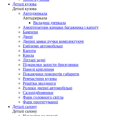
Деталі кузова
Деталі кузова
Автодзеркала
Автодзеркала
Вкладиш дзеркала
Амортизатори кришки багажника і капоту
Бампери
Двері
Дверні замки ручки комплектуючі
Емблеми автомобільні
Капоти
Крила
Ліхтарі задні
Підкрилки захисти бризговики
Панелі кріплення
Покажчики поворотів габарити
Ремчастини кузова
Решітки молдинги
Ролики дверні автомобільні
Склопідйомники
Фари головного світла
Фари протитуманні
Деталі салону
Деталі салону
Накладки на педалі