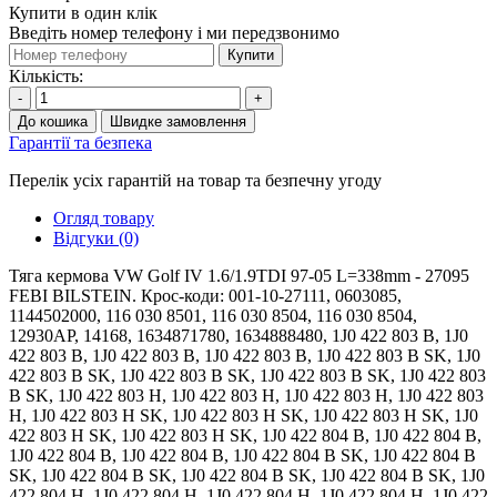
Купити в один клік
Введіть номер телефону і ми передзвонимо
Купити
Кількість:
-
+
До кошика
Швидке замовлення
Гарантії та безпека
Перелік усіх гарантій на товар та безпечну угоду
Огляд товару
Відгуки (0)
Тяга кермова VW Golf IV 1.6/1.9TDI 97-05 L=338mm - 27095
FEBI BILSTEIN. Крос-коди: 001-10-27111, 0603085,
1144502000, 116 030 8501, 116 030 8504, 116 030 8504,
12930AP, 14168, 1634871780, 1634888480, 1J0 422 803 B, 1J0
422 803 B, 1J0 422 803 B, 1J0 422 803 B, 1J0 422 803 B SK, 1J0
422 803 B SK, 1J0 422 803 B SK, 1J0 422 803 B SK, 1J0 422 803
B SK, 1J0 422 803 H, 1J0 422 803 H, 1J0 422 803 H, 1J0 422 803
H, 1J0 422 803 H SK, 1J0 422 803 H SK, 1J0 422 803 H SK, 1J0
422 803 H SK, 1J0 422 803 H SK, 1J0 422 804 B, 1J0 422 804 B,
1J0 422 804 B, 1J0 422 804 B, 1J0 422 804 B SK, 1J0 422 804 B
SK, 1J0 422 804 B SK, 1J0 422 804 B SK, 1J0 422 804 B SK, 1J0
422 804 H, 1J0 422 804 H, 1J0 422 804 H, 1J0 422 804 H, 1J0 422