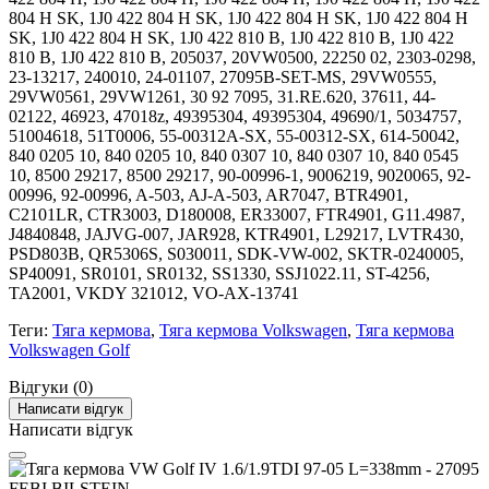
804 H SK, 1J0 422 804 H SK, 1J0 422 804 H SK, 1J0 422 804 H
SK, 1J0 422 804 H SK, 1J0 422 810 B, 1J0 422 810 B, 1J0 422
810 B, 1J0 422 810 B, 205037, 20VW0500, 22250 02, 2303-0298,
23-13217, 240010, 24-01107, 27095B-SET-MS, 29VW0555,
29VW0561, 29VW1261, 30 92 7095, 31.RE.620, 37611, 44-
02122, 46923, 47018z, 49395304, 49395304, 49690/1, 5034757,
51004618, 51T0006, 55-00312A-SX, 55-00312-SX, 614-50042,
840 0205 10, 840 0205 10, 840 0307 10, 840 0307 10, 840 0545
10, 8500 29217, 8500 29217, 90-00996-1, 9006219, 9020065, 92-
00996, 92-00996, A-503, AJ-A-503, AR7047, BTR4901,
C2101LR, CTR3003, D180008, ER33007, FTR4901, G11.4987,
J4840848, JAJVG-007, JAR928, KTR4901, L29217, LVTR430,
PSD803B, QR5306S, S030011, SDK-VW-002, SKTR-0240005,
SP40091, SR0101, SR0132, SS1330, SSJ1022.11, ST-4256,
TA2001, VKDY 321012, VO-AX-13741
Теги:
Тяга кермова
,
Тяга кермова Volkswagen
,
Тяга кермова
Volkswagen Golf
Відгуки (0)
Написати відгук
Написати відгук