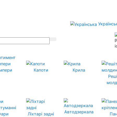
Українсь
ртимент
мпери
Капоти
Крила
Реш
молд
Автодзеркала
Фари
Ліхтарі задні
Пан