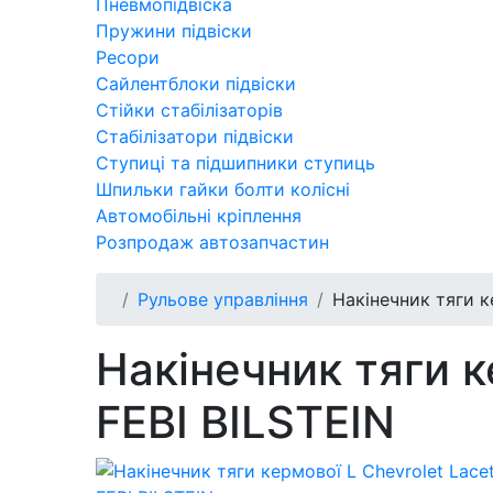
Пневмопідвіска
Пружини підвіски
Ресори
Сайлентблоки підвіски
Стійки стабілізаторів
Стабілізатори підвіски
Ступиці та підшипники ступиць
Шпильки гайки болти колісні
Автомобільні кріплення
Розпродаж автозапчастин
Рульове управління
Накінечник тяги ке
Накінечник тяги к
FEBI BILSTEIN