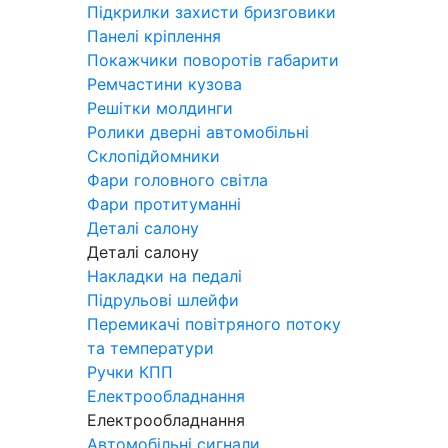
Підкрилки захисти бризговики
Панелі кріплення
Покажчики поворотів габарити
Ремчастини кузова
Решітки молдинги
Ролики дверні автомобільні
Склопідйомники
Фари головного світла
Фари протитуманні
Деталі салону
Деталі салону
Накладки на педалі
Підрульові шлейфи
Перемикачі повітряного потоку
та температури
Ручки КПП
Електрообладнання
Електрообладнання
Автомобільні сигнали