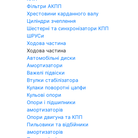
Фільтри АКПП
Хрестовини карданного валу
Циліндри зчеплення
Шестерні та синхронізатори КПП
ШРУСи
Ходова частина
Ходова частина
Автомобільні диски
Амортизатори
Важелі підвіски
Втулки стабілізатора
Кулаки поворотні цапфи
Кульові опори
Опори і підшипники
амортизаторів
Опори двигуна та КПП
Пильовики та відбійники
амортизаторів