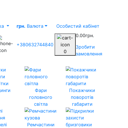
ка
грн.
Валюта
Особистий кабінет
0.00грн.
+380632744840
Зробити
0
замовлення
ітки
инги
Фари
Покажчики
головного
поворотів
світла
габарити
елі
Ремчастини