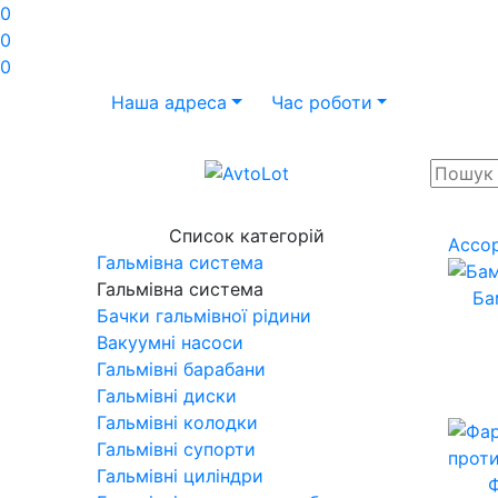
0
0
0
Наша адреса
Час роботи
Список категорій
Ассо
Гальмівна система
Гальмівна система
Ба
Бачки гальмівної рідини
Вакуумні насоси
Гальмівні барабани
Гальмівні диски
Гальмівні колодки
Гальмівні супорти
Гальмівні циліндри