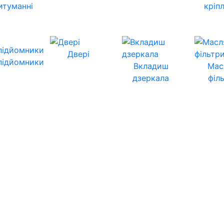
итуманні
кріп
Двері
підйомники
Вкладиш
Мас
дзеркала
філ