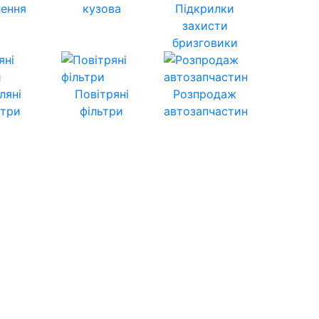
лення
кузова
Підкрилки
захисти
бризговики
ляні
Повітряні
Розпродаж
ьтри
фільтри
автозапчастин