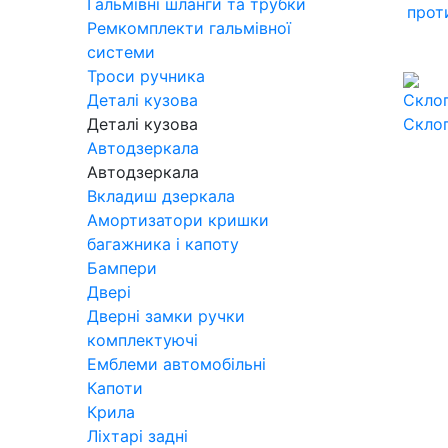
Гальмівні шланги та трубки
прот
Ремкомплекти гальмівної
системи
Троси ручника
Деталі кузова
Деталі кузова
Скло
Автодзеркала
Автодзеркала
Вкладиш дзеркала
Амортизатори кришки
багажника і капоту
Бампери
Двері
Дверні замки ручки
комплектуючі
Емблеми автомобільні
Капоти
Крила
Ліхтарі задні