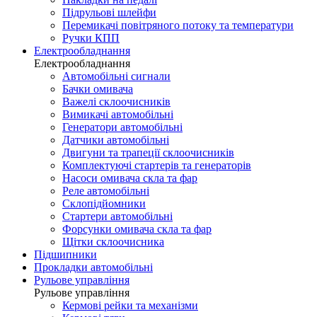
Підрульові шлейфи
Перемикачі повітряного потоку та температури
Ручки КПП
Електрообладнання
Електрообладнання
Автомобільні сигнали
Бачки омивача
Важелі склоочисників
Вимикачі автомобільні
Генератори автомобільні
Датчики автомобільні
Двигуни та трапеції склоочисників
Комплектуючі стартерів та генераторів
Насоси омивача скла та фар
Реле автомобільні
Склопідйомники
Стартери автомобільні
Форсунки омивача скла та фар
Щітки склоочисника
Підшипники
Прокладки автомобільні
Рульове управління
Рульове управління
Кермові рейки та механізми