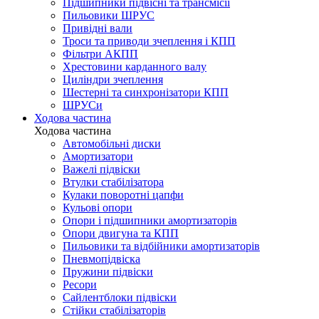
Підшипники підвісні та трансмісії
Пильовики ШРУС
Привідні вали
Троси та приводи зчеплення і КПП
Фільтри АКПП
Хрестовини карданного валу
Циліндри зчеплення
Шестерні та синхронізатори КПП
ШРУСи
Ходова частина
Ходова частина
Автомобільні диски
Амортизатори
Важелі підвіски
Втулки стабілізатора
Кулаки поворотні цапфи
Кульові опори
Опори і підшипники амортизаторів
Опори двигуна та КПП
Пильовики та відбійники амортизаторів
Пневмопідвіска
Пружини підвіски
Ресори
Сайлентблоки підвіски
Стійки стабілізаторів