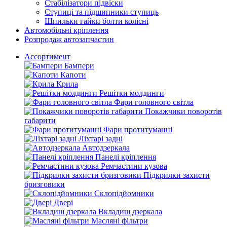
Стабілізатори підвіски
Ступиці та підшипники ступиць
Шпильки гайки болти колісні
Автомобільні кріплення
Розпродаж автозапчастин
Ассортимент
Бампери
Капоти
Крила
Решітки молдинги
Фари головного світла
Покажчики поворотів
габарити
Фари протитуманні
Ліхтарі задні
Автодзеркала
Панелі кріплення
Ремчастини кузова
Підкрилки захисти
бризговики
Склопідйомники
Двері
Вкладиш дзеркала
Масляні фільтри