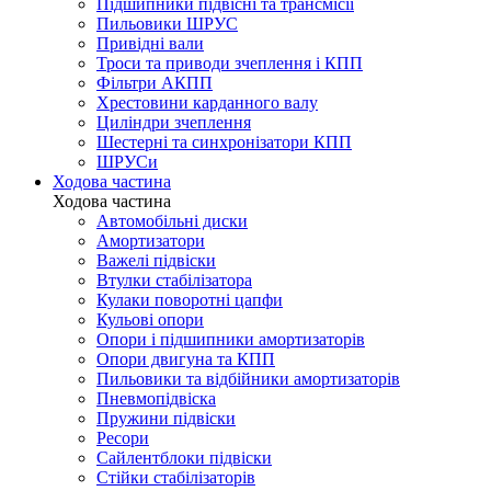
Підшипники підвісні та трансмісії
Пильовики ШРУС
Привідні вали
Троси та приводи зчеплення і КПП
Фільтри АКПП
Хрестовини карданного валу
Циліндри зчеплення
Шестерні та синхронізатори КПП
ШРУСи
Ходова частина
Ходова частина
Автомобільні диски
Амортизатори
Важелі підвіски
Втулки стабілізатора
Кулаки поворотні цапфи
Кульові опори
Опори і підшипники амортизаторів
Опори двигуна та КПП
Пильовики та відбійники амортизаторів
Пневмопідвіска
Пружини підвіски
Ресори
Сайлентблоки підвіски
Стійки стабілізаторів