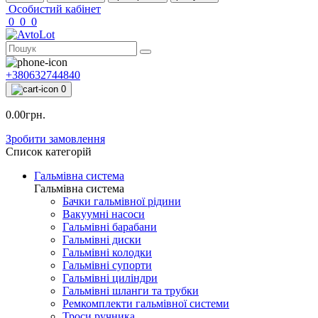
Особистий кабінет
0
0
0
+380632744840
0
0.00грн.
Зробити замовлення
Список категорій
Гальмівна система
Гальмівна система
Бачки гальмівної рідини
Вакуумні насоси
Гальмівні барабани
Гальмівні диски
Гальмівні колодки
Гальмівні супорти
Гальмівні циліндри
Гальмівні шланги та трубки
Ремкомплекти гальмівної системи
Троси ручника