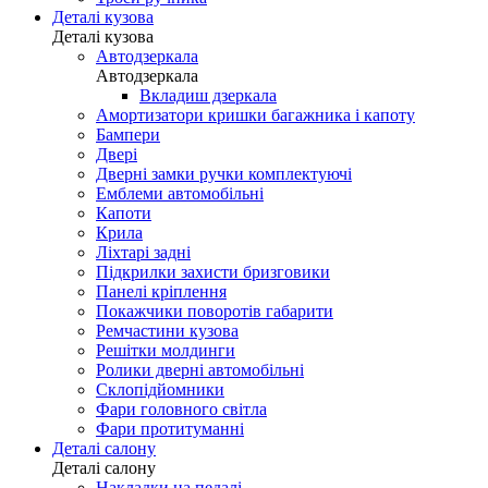
Деталі кузова
Деталі кузова
Автодзеркала
Автодзеркала
Вкладиш дзеркала
Амортизатори кришки багажника і капоту
Бампери
Двері
Дверні замки ручки комплектуючі
Емблеми автомобільні
Капоти
Крила
Ліхтарі задні
Підкрилки захисти бризговики
Панелі кріплення
Покажчики поворотів габарити
Ремчастини кузова
Решітки молдинги
Ролики дверні автомобільні
Склопідйомники
Фари головного світла
Фари протитуманні
Деталі салону
Деталі салону
Накладки на педалі