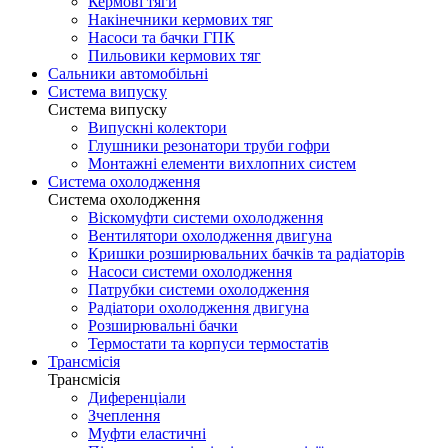
Кермові тяги
Накінечники кермових тяг
Насоси та бачки ГПК
Пильовики кермових тяг
Сальники автомобільні
Система випуску
Система випуску
Випускні колектори
Глушники резонатори труби гофри
Монтажні елементи вихлопних систем
Система охолодження
Система охолодження
Віскомуфти системи охолодження
Вентилятори охолодження двигуна
Кришки розширювальних бачків та радіаторів
Насоси системи охолодження
Патрубки системи охолодження
Радіатори охолодження двигуна
Розширювальні бачки
Термостати та корпуси термостатів
Трансмісія
Трансмісія
Диференціали
Зчеплення
Муфти еластичні