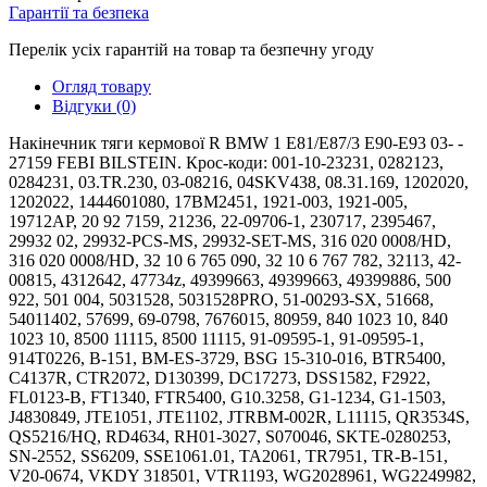
Гарантії та безпека
Перелік усіх гарантій на товар та безпечну угоду
Огляд товару
Відгуки (0)
Накінечник тяги кермової R BMW 1 Е81/E87/3 E90-E93 03- -
27159 FEBI BILSTEIN. Крос-коди: 001-10-23231, 0282123,
0284231, 03.TR.230, 03-08216, 04SKV438, 08.31.169, 1202020,
1202022, 1444601080, 17BM2451, 1921-003, 1921-005,
19712AP, 20 92 7159, 21236, 22-09706-1, 230717, 2395467,
29932 02, 29932-PCS-MS, 29932-SET-MS, 316 020 0008/HD,
316 020 0008/HD, 32 10 6 765 090, 32 10 6 767 782, 32113, 42-
00815, 4312642, 47734z, 49399663, 49399663, 49399886, 500
922, 501 004, 5031528, 5031528PRO, 51-00293-SX, 51668,
54011402, 57699, 69-0798, 7676015, 80959, 840 1023 10, 840
1023 10, 8500 11115, 8500 11115, 91-09595-1, 91-09595-1,
914T0226, B-151, BM-ES-3729, BSG 15-310-016, BTR5400,
C4137R, CTR2072, D130399, DC17273, DSS1582, F2922,
FL0123-B, FT1340, FTR5400, G10.3258, G1-1234, G1-1503,
J4830849, JTE1051, JTE1102, JTRBM-002R, L11115, QR3534S,
QS5216/HQ, RD4634, RH01-3027, S070046, SKTE-0280253,
SN-2552, SS6209, SSE1061.01, TA2061, TR7951, TR-B-151,
V20-0674, VKDY 318501, VTR1193, WG2028961, WG2249982,