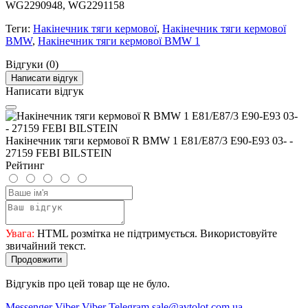
WG2290948, WG2291158
Теги:
Накінечник тяги кермової
,
Накінечник тяги кермової
BMW
,
Накінечник тяги кермової BMW 1
Відгуки (0)
Написати відгук
Написати відгук
Накінечник тяги кермової R BMW 1 Е81/E87/3 E90-E93 03- -
27159 FEBI BILSTEIN
Рейтинг
Увага:
HTML розмітка не підтримується. Використовуйте
звичайний текст.
Продовжити
Відгуків про цей товар ще не було.
Messenger
Viber
Viber
Telegram
sale@avtolot.com.ua