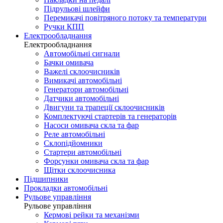
Підрульові шлейфи
Перемикачі повітряного потоку та температури
Ручки КПП
Електрообладнання
Електрообладнання
Автомобільні сигнали
Бачки омивача
Важелі склоочисників
Вимикачі автомобільні
Генератори автомобільні
Датчики автомобільні
Двигуни та трапеції склоочисників
Комплектуючі стартерів та генераторів
Насоси омивача скла та фар
Реле автомобільні
Склопідйомники
Стартери автомобільні
Форсунки омивача скла та фар
Щітки склоочисника
Підшипники
Прокладки автомобільні
Рульове управління
Рульове управління
Кермові рейки та механізми