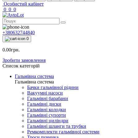
Особистий кабінет
0
0
0
+380632744840
0
0.00грн.
Зробити замовлення
Список категорій
Гальмівна система
Гальмівна система
Бачки гальмівної рідини
Вакуумні насоси
Гальмівні барабани
Гальмівні диски
Гальмівні колодки
Гальмівні супорти
Гальмівні циліндри
Гальмівні шланги та трубки
Ремкомплекти гальмівної системи
Троси ручника