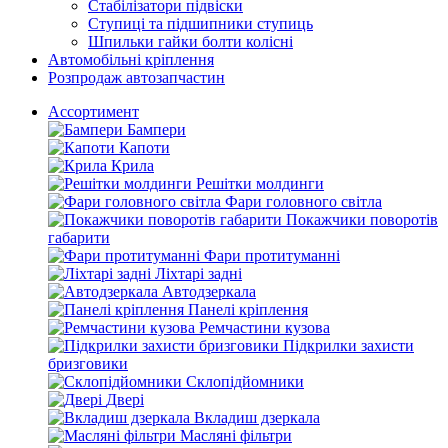
Стабілізатори підвіски
Ступиці та підшипники ступиць
Шпильки гайки болти колісні
Автомобільні кріплення
Розпродаж автозапчастин
Ассортимент
Бампери
Капоти
Крила
Решітки молдинги
Фари головного світла
Покажчики поворотів
габарити
Фари протитуманні
Ліхтарі задні
Автодзеркала
Панелі кріплення
Ремчастини кузова
Підкрилки захисти
бризговики
Склопідйомники
Двері
Вкладиш дзеркала
Масляні фільтри