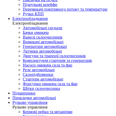
Підрульові шлейфи
Перемикачі повітряного потоку та температури
Ручки КПП
Електрообладнання
Електрообладнання
Автомобільні сигнали
Бачки омивача
Важелі склоочисників
Вимикачі автомобільні
Генератори автомобільні
Датчики автомобільні
Двигуни та трапеції склоочисників
Комплектуючі стартерів та генераторів
Насоси омивача скла та фар
Реле автомобільні
Склопідйомники
Стартери автомобільні
Форсунки омивача скла та фар
Щітки склоочисника
Підшипники
Прокладки автомобільні
Рульове управління
Рульове управління
Кермові рейки та механізми