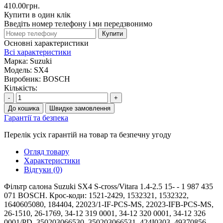
410.00грн.
Купити в один клік
Введіть номер телефону і ми передзвонимо
Купити
Основні характеристики
Всі характеристики
Марка:
Suzuki
Модель:
SX4
Виробник:
BOSCH
Кількість:
-
+
До кошика
Швидке замовлення
Гарантії та безпека
Перелік усіх гарантій на товар та безпечну угоду
Огляд товару
Характеристики
Відгуки (0)
Фільтр салона Suzuki SX4 S-cross/Vitara 1.4-2.5 15- - 1 987 435
071 BOSCH. Крос-коди: 1521-2429, 1532321, 1532322,
1640605080, 184404, 22023/1-IF-PCS-MS, 22023-IFB-PCS-MS,
26-1510, 26-1769, 34-12 319 0001, 34-12 320 0001, 34-12 326
0001/PD, 350203066530, 350203066531, 424I0303, 49370856,