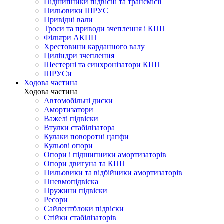
Підшипники підвісні та трансмісії
Пильовики ШРУС
Привідні вали
Троси та приводи зчеплення і КПП
Фільтри АКПП
Хрестовини карданного валу
Циліндри зчеплення
Шестерні та синхронізатори КПП
ШРУСи
Ходова частина
Ходова частина
Автомобільні диски
Амортизатори
Важелі підвіски
Втулки стабілізатора
Кулаки поворотні цапфи
Кульові опори
Опори і підшипники амортизаторів
Опори двигуна та КПП
Пильовики та відбійники амортизаторів
Пневмопідвіска
Пружини підвіски
Ресори
Сайлентблоки підвіски
Стійки стабілізаторів