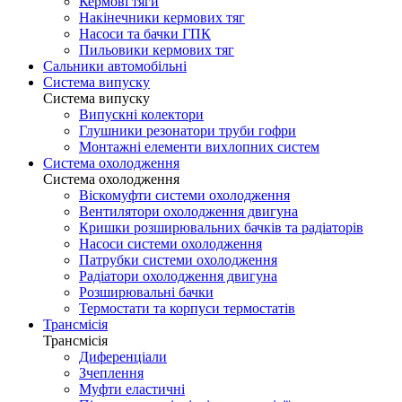
Кермові тяги
Накінечники кермових тяг
Насоси та бачки ГПК
Пильовики кермових тяг
Сальники автомобільні
Система випуску
Система випуску
Випускні колектори
Глушники резонатори труби гофри
Монтажні елементи вихлопних систем
Система охолодження
Система охолодження
Віскомуфти системи охолодження
Вентилятори охолодження двигуна
Кришки розширювальних бачків та радіаторів
Насоси системи охолодження
Патрубки системи охолодження
Радіатори охолодження двигуна
Розширювальні бачки
Термостати та корпуси термостатів
Трансмісія
Трансмісія
Диференціали
Зчеплення
Муфти еластичні