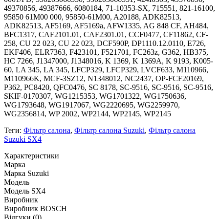
49370856, 49387666, 6080184, 71-10353-SX, 715551, 821-16100,
95850 61M00 000, 95850-61M00, A20188, ADK82513,
ADK82513, AF5169, AF5169a, AFW1335, AG 848 CF, AH484,
BFC1317, CAF2101.01, CAF2301.01, CCF0477, CF11862, CF-
258, CU 22 023, CU 22 023, DCF590P, DP1110.12.0110, E726,
EKF406, ELR7363, F423101, F521701, FC263z, G362, HB375,
HC 7266, J1347000, J1348016, K 1369, K 1369A, K 9193, K005-
60, LA 345, LA 345, LFCP329, LFCP329, LVCF633, M110966,
M110966K, MCF-3SZ12, N1348012, NC2437, OP-FCF20169,
P362, PC8420, QFC0476, SC 8178, SC-9516, SC-9516, SC-9516,
SKIF-0170307, WG1215353, WG1701322, WG1750636,
WG1793648, WG1917067, WG2220695, WG2259970,
WG2356814, WP 2002, WP2144, WP2145, WP2145
Теги:
Фільтр салона
,
Фільтр салона Suzuki
,
Фільтр салона
Suzuki SX4
Характеристики
Марка
Марка
Suzuki
Модель
Модель
SX4
Виробник
Виробник
BOSCH
Відгуки (0)