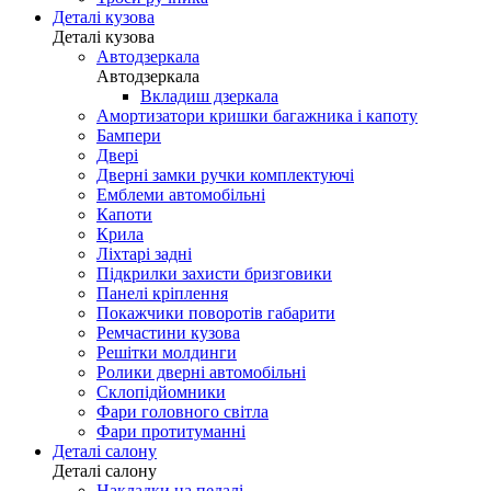
Деталі кузова
Деталі кузова
Автодзеркала
Автодзеркала
Вкладиш дзеркала
Амортизатори кришки багажника і капоту
Бампери
Двері
Дверні замки ручки комплектуючі
Емблеми автомобільні
Капоти
Крила
Ліхтарі задні
Підкрилки захисти бризговики
Панелі кріплення
Покажчики поворотів габарити
Ремчастини кузова
Решітки молдинги
Ролики дверні автомобільні
Склопідйомники
Фари головного світла
Фари протитуманні
Деталі салону
Деталі салону
Накладки на педалі