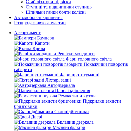
Стабілізатори підвіски
Ступиці та підшипники ступиць
Шпильки гайки болти колісні
Автомобільні кріплення
Розпродаж автозапчастин
Ассортимент
Бампери
Капоти
Крила
Решітки молдинги
Фари головного світла
Покажчики поворотів
габарити
Фари протитуманні
Ліхтарі задні
Автодзеркала
Панелі кріплення
Ремчастини кузова
Підкрилки захисти
бризговики
Склопідйомники
Двері
Вкладиш дзеркала
Масляні фільтри