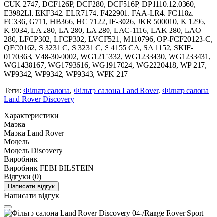
CUK 2747, DCF126P, DCF280, DCF516P, DP1110.12.0360,
E3982LI, EKF342, ELR7174, F422901, FAA-LR4, FC118z,
FC336, G711, HB366, HC 7122, IF-3026, JKR 500010, K 1296,
K 9034, LA 280, LA 280, LA 280, LAC-1116, LAK 280, LAO
280, LFCP302, LFCP302, LVCF521, M110796, OP-FCF20123-C,
QFC0162, S 3231 C, S 3231 C, S 4155 CA, SA 1152, SKIF-
0170363, V48-30-0002, WG1215332, WG1233430, WG1233431,
WG1438167, WG1793616, WG1917024, WG2220418, WP 217,
WP9342, WP9342, WP9343, WPK 217
Теги:
Фільтр салона
,
Фільтр салона Land Rover
,
Фільтр салона
Land Rover Discovery
Характеристики
Марка
Марка
Land Rover
Модель
Модель
Discovery
Виробник
Виробник
FEBI BILSTEIN
Відгуки (0)
Написати відгук
Написати відгук