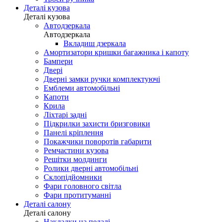
Деталі кузова
Деталі кузова
Автодзеркала
Автодзеркала
Вкладиш дзеркала
Амортизатори кришки багажника і капоту
Бампери
Двері
Дверні замки ручки комплектуючі
Емблеми автомобільні
Капоти
Крила
Ліхтарі задні
Підкрилки захисти бризговики
Панелі кріплення
Покажчики поворотів габарити
Ремчастини кузова
Решітки молдинги
Ролики дверні автомобільні
Склопідйомники
Фари головного світла
Фари протитуманні
Деталі салону
Деталі салону
Накладки на педалі