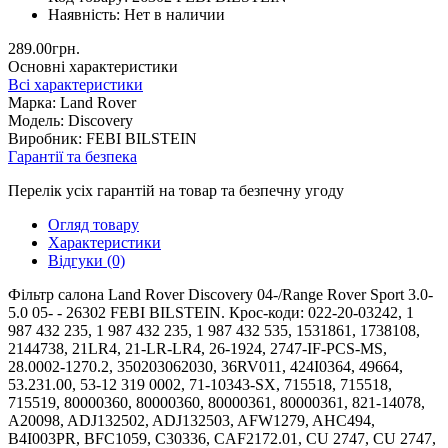
Наявність:
Нет в наличии
289.00грн.
Основні характеристики
Всі характеристики
Марка:
Land Rover
Модель:
Discovery
Виробник:
FEBI BILSTEIN
Гарантії та безпека
Перелік усіх гарантій на товар та безпечну угоду
Огляд товару
Характеристики
Відгуки (0)
Фільтр салона Land Rover Discovery 04-/Range Rover Sport 3.0-
5.0 05- - 26302 FEBI BILSTEIN. Крос-коди: 022-20-03242, 1
987 432 235, 1 987 432 235, 1 987 432 535, 1531861, 1738108,
2144738, 21LR4, 21-LR-LR4, 26-1924, 2747-IF-PCS-MS,
28.0002-1270.2, 350203062030, 36RV011, 424I0364, 49664,
53.231.00, 53-12 319 0002, 71-10343-SX, 715518, 715518,
715519, 80000360, 80000360, 80000361, 80000361, 821-14078,
A20098, ADJ132502, ADJ132503, AFW1279, AHC494,
B4I003PR, BFC1059, C30336, CAF2172.01, CU 2747, CU 2747,