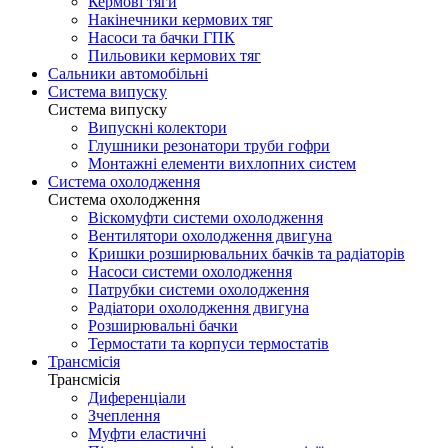
Кермові тяги
Накінечники кермових тяг
Насоси та бачки ГПК
Пильовики кермових тяг
Сальники автомобільні
Система випуску
Система випуску
Випускні колектори
Глушники резонатори труби гофри
Монтажні елементи вихлопних систем
Система охолодження
Система охолодження
Віскомуфти системи охолодження
Вентилятори охолодження двигуна
Кришки розширювальних бачків та радіаторів
Насоси системи охолодження
Патрубки системи охолодження
Радіатори охолодження двигуна
Розширювальні бачки
Термостати та корпуси термостатів
Трансмісія
Трансмісія
Диференціали
Зчеплення
Муфти еластичні