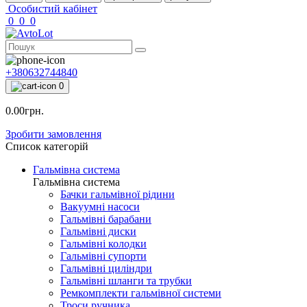
Особистий кабінет
0
0
0
+380632744840
0
0.00грн.
Зробити замовлення
Список категорій
Гальмівна система
Гальмівна система
Бачки гальмівної рідини
Вакуумні насоси
Гальмівні барабани
Гальмівні диски
Гальмівні колодки
Гальмівні супорти
Гальмівні циліндри
Гальмівні шланги та трубки
Ремкомплекти гальмівної системи
Троси ручника