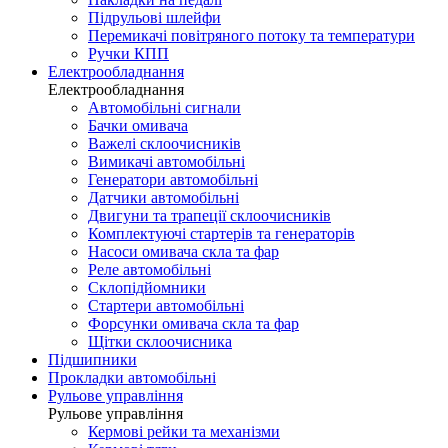
Підрульові шлейфи
Перемикачі повітряного потоку та температури
Ручки КПП
Електрообладнання
Електрообладнання
Автомобільні сигнали
Бачки омивача
Важелі склоочисників
Вимикачі автомобільні
Генератори автомобільні
Датчики автомобільні
Двигуни та трапеції склоочисників
Комплектуючі стартерів та генераторів
Насоси омивача скла та фар
Реле автомобільні
Склопідйомники
Стартери автомобільні
Форсунки омивача скла та фар
Щітки склоочисника
Підшипники
Прокладки автомобільні
Рульове управління
Рульове управління
Кермові рейки та механізми