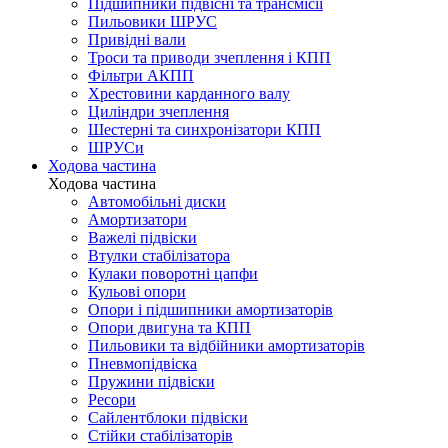
Підшипники підвісні та трансмісії
Пильовики ШРУС
Привідні вали
Троси та приводи зчеплення і КПП
Фільтри АКПП
Хрестовини карданного валу
Циліндри зчеплення
Шестерні та синхронізатори КПП
ШРУСи
Ходова частина
Ходова частина
Автомобільні диски
Амортизатори
Важелі підвіски
Втулки стабілізатора
Кулаки поворотні цапфи
Кульові опори
Опори і підшипники амортизаторів
Опори двигуна та КПП
Пильовики та відбійники амортизаторів
Пневмопідвіска
Пружини підвіски
Ресори
Сайлентблоки підвіски
Стійки стабілізаторів