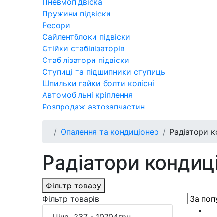
Пневмопідвіска
Пружини підвіски
Ресори
Сайлентблоки підвіски
Стійки стабілізаторів
Стабілізатори підвіски
Ступиці та підшипники ступиць
Шпильки гайки болти колісні
Автомобільні кріплення
Розпродаж автозапчастин
Опалення та кондиціонер
Радіатори к
Радіатори кондиц
Фільтр товару
Фільтр товарів
Ціна
337
-
10704
грн.