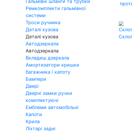
Гальмівні шланги та трубки
прот
Ремкомплекти гальмівної
системи
Троси ручника
Деталі кузова
Деталі кузова
Скло
Автодзеркала
Автодзеркала
Вкладиш дзеркала
Амортизатори кришки
багажника і капоту
Бампери
Двері
Дверні замки ручки
комплектуючі
Емблеми автомобільні
Капоти
Крила
Ліхтарі задні