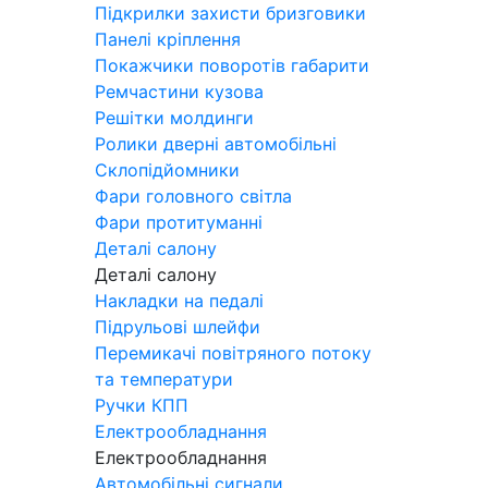
Підкрилки захисти бризговики
Панелі кріплення
Покажчики поворотів габарити
Ремчастини кузова
Решітки молдинги
Ролики дверні автомобільні
Склопідйомники
Фари головного світла
Фари протитуманні
Деталі салону
Деталі салону
Накладки на педалі
Підрульові шлейфи
Перемикачі повітряного потоку
та температури
Ручки КПП
Електрообладнання
Електрообладнання
Автомобільні сигнали