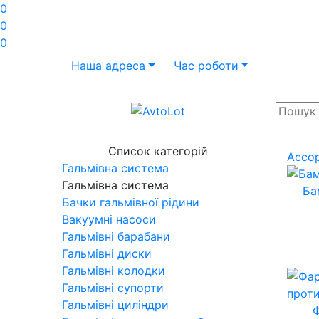
0
0
0
Наша адреса
Час роботи
Список категорій
Ассо
Гальмівна система
Гальмівна система
Ба
Бачки гальмівної рідини
Вакуумні насоси
Гальмівні барабани
Гальмівні диски
Гальмівні колодки
Гальмівні супорти
Гальмівні циліндри