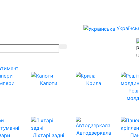
Українсь
ртимент
мпери
Капоти
Крила
Реш
молд
Автодзеркала
Фари
Ліхтарі задні
Пан