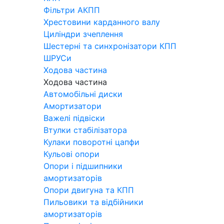
Фільтри АКПП
Хрестовини карданного валу
Циліндри зчеплення
Шестерні та синхронізатори КПП
ШРУСи
Ходова частина
Ходова частина
Автомобільні диски
Амортизатори
Важелі підвіски
Втулки стабілізатора
Кулаки поворотні цапфи
Кульові опори
Опори і підшипники
амортизаторів
Опори двигуна та КПП
Пильовики та відбійники
амортизаторів