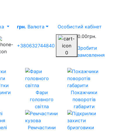
ка
грн.
Валюта
Особистий кабінет
0.00грн.
+380632744840
Зробити
0
замовлення
ітки
инги
Фари
Покажчики
головного
поворотів
світла
габарити
елі
Ремчастини