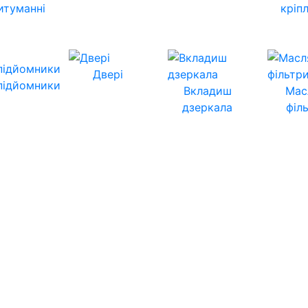
итуманні
кріп
Двері
підйомники
Вкладиш
Мас
дзеркала
філ