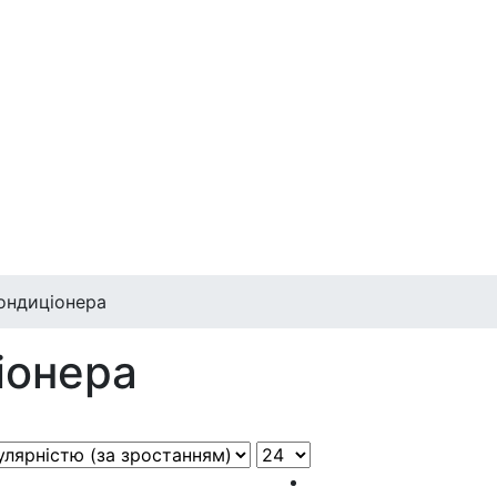
ондиціонера
іонера