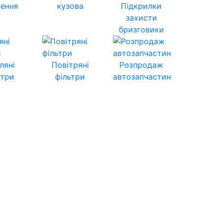
лення
кузова
Підкрилки
захисти
бризговики
ляні
Повітряні
Розпродаж
ьтри
фільтри
автозапчастин