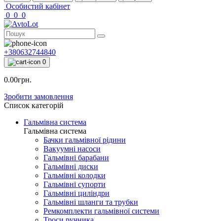
Особистий кабінет
0
0
0
+380632744840
0
0.00грн.
Зробити замовлення
Список категорій
Гальмівна система
Гальмівна система
Бачки гальмівної рідини
Вакуумні насоси
Гальмівні барабани
Гальмівні диски
Гальмівні колодки
Гальмівні супорти
Гальмівні циліндри
Гальмівні шланги та трубки
Ремкомплекти гальмівної системи
Троси ручника