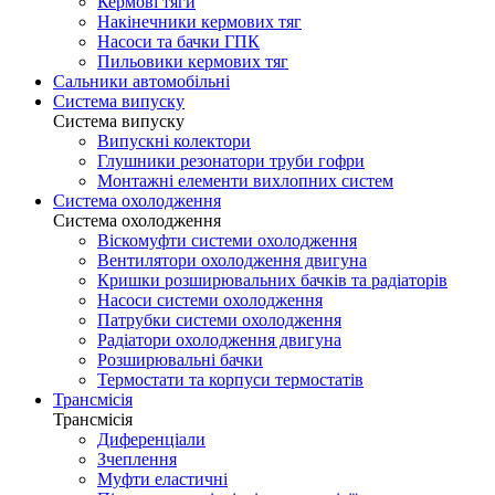
Кермові тяги
Накінечники кермових тяг
Насоси та бачки ГПК
Пильовики кермових тяг
Сальники автомобільні
Система випуску
Система випуску
Випускні колектори
Глушники резонатори труби гофри
Монтажні елементи вихлопних систем
Система охолодження
Система охолодження
Віскомуфти системи охолодження
Вентилятори охолодження двигуна
Кришки розширювальних бачків та радіаторів
Насоси системи охолодження
Патрубки системи охолодження
Радіатори охолодження двигуна
Розширювальні бачки
Термостати та корпуси термостатів
Трансмісія
Трансмісія
Диференціали
Зчеплення
Муфти еластичні