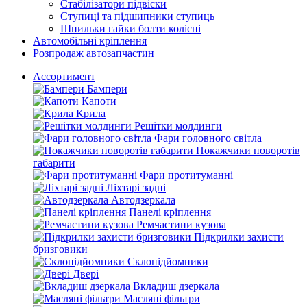
Стабілізатори підвіски
Ступиці та підшипники ступиць
Шпильки гайки болти колісні
Автомобільні кріплення
Розпродаж автозапчастин
Ассортимент
Бампери
Капоти
Крила
Решітки молдинги
Фари головного світла
Покажчики поворотів
габарити
Фари протитуманні
Ліхтарі задні
Автодзеркала
Панелі кріплення
Ремчастини кузова
Підкрилки захисти
бризговики
Склопідйомники
Двері
Вкладиш дзеркала
Масляні фільтри