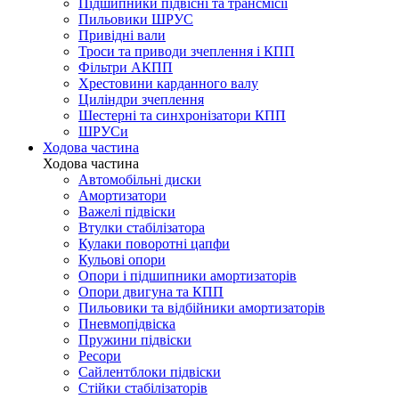
Підшипники підвісні та трансмісії
Пильовики ШРУС
Привідні вали
Троси та приводи зчеплення і КПП
Фільтри АКПП
Хрестовини карданного валу
Циліндри зчеплення
Шестерні та синхронізатори КПП
ШРУСи
Ходова частина
Ходова частина
Автомобільні диски
Амортизатори
Важелі підвіски
Втулки стабілізатора
Кулаки поворотні цапфи
Кульові опори
Опори і підшипники амортизаторів
Опори двигуна та КПП
Пильовики та відбійники амортизаторів
Пневмопідвіска
Пружини підвіски
Ресори
Сайлентблоки підвіски
Стійки стабілізаторів