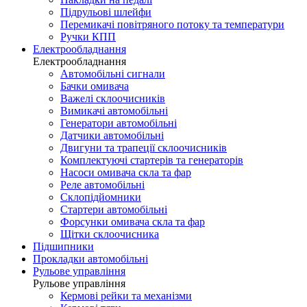
Підрульові шлейфи
Перемикачі повітряного потоку та температури
Ручки КПП
Електрообладнання
Електрообладнання
Автомобільні сигнали
Бачки омивача
Важелі склоочисників
Вимикачі автомобільні
Генератори автомобільні
Датчики автомобільні
Двигуни та трапеції склоочисників
Комплектуючі стартерів та генераторів
Насоси омивача скла та фар
Реле автомобільні
Склопідйомники
Стартери автомобільні
Форсунки омивача скла та фар
Щітки склоочисника
Підшипники
Прокладки автомобільні
Рульове управління
Рульове управління
Кермові рейки та механізми