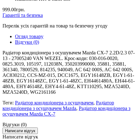
999.00грн.
Гарантії та безпека
Перелік усіх гарантій на товар та безпечну угоду
Огляд товару
Відгуки (0)
Радіатор кондиціонера з осушувачем Mazda CX-7 2.2D/2.3 07-
13 - 27005240 VAN WEZEL. Крос-коди: 030-016-0020,
0825.3019, 105197, 112038N, 350203990000, 35881, 35881,
361340, 7800529, 814235, 940049, AC 642 000S, AC 642 000S,
AC830212, CCS-MZ-015, DCC1675, EGY16148ZB, EGY1-61-
48ZB, EGY16148ZC, EGY1-61-48ZC, EH4461480A, EH44-61-
480A, EHY46148Z, EHY4-61-48Z, KTT110295, MZA5240D,
MZA5240D, WG2161166
Теги:
Радіатор кондиціонера з осушувачем
,
Радіатор
кондиціонера з осушувачем Mazda
,
Радіатор кондиціонера з
осушувачем Mazda CX-7
Відгуки (0)
Написати відгук
Написати відгук