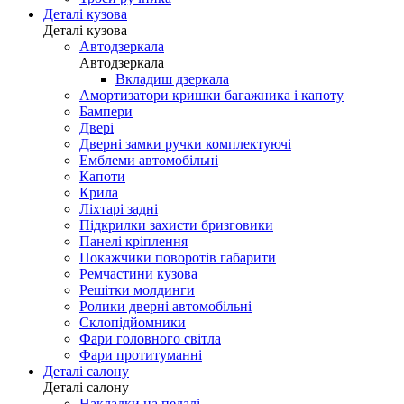
Деталі кузова
Деталі кузова
Автодзеркала
Автодзеркала
Вкладиш дзеркала
Амортизатори кришки багажника і капоту
Бампери
Двері
Дверні замки ручки комплектуючі
Емблеми автомобільні
Капоти
Крила
Ліхтарі задні
Підкрилки захисти бризговики
Панелі кріплення
Покажчики поворотів габарити
Ремчастини кузова
Решітки молдинги
Ролики дверні автомобільні
Склопідйомники
Фари головного світла
Фари протитуманні
Деталі салону
Деталі салону
Накладки на педалі