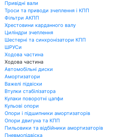
Привідні вали
Троси та приводи зчеплення і КПП
Фільтри АКПП
Хрестовини карданного валу
Циліндри зчеплення
Шестерні та синхронізатори КПП
ШРУСи
Ходова частина
Ходова частина
Автомобільні диски
Амортизатори
Важелі підвіски
Втулки стабілізатора
Кулаки поворотні цапфи
Кульові опори
Опори і підшипники амортизаторів
Опори двигуна та КПП
Пильовики та відбійники амортизаторів
Пневмопідвіска