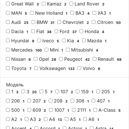
Great Wall
Kamaz
Land Rover
3
2
2
MAN
New Holland
ВАЗ
УАЗ
5
1
4
1
Audi
BMW
Chevrolet
Citroen
25
31
2
50
Dacia
Fiat
Ford
Honda
1
38
37
4
Hyundai
Iveco
Kia
Mazda
9
5
4
1
Mercedes
Mini
Mitsubishi
100
1
4
Nissan
Opel
Peugeot
Renault
6
28
42
68
Toyota
Volkswagen
Volvo
7
133
8
Модель
1
3
5
107
159
205
3
20
7
2
1
1
206
207
208
306
407
1
2
2
1
1
500
609
1007
2111
A-Class
1
2
1
1
5
A2
A3
A4
A5
A6
1
2
13
1
1
Accent
Accord
Actros
Astra
4
1
1
14