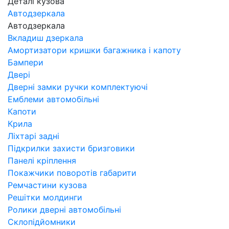
Деталі кузова
Автодзеркала
Автодзеркала
Вкладиш дзеркала
Амортизатори кришки багажника і капоту
Бампери
Двері
Дверні замки ручки комплектуючі
Емблеми автомобільні
Капоти
Крила
Ліхтарі задні
Підкрилки захисти бризговики
Панелі кріплення
Покажчики поворотів габарити
Ремчастини кузова
Решітки молдинги
Ролики дверні автомобільні
Склопідйомники