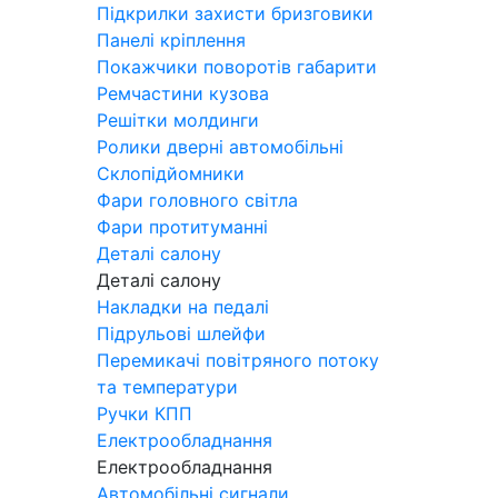
Підкрилки захисти бризговики
Панелі кріплення
Покажчики поворотів габарити
Ремчастини кузова
Решітки молдинги
Ролики дверні автомобільні
Склопідйомники
Фари головного світла
Фари протитуманні
Деталі салону
Деталі салону
Накладки на педалі
Підрульові шлейфи
Перемикачі повітряного потоку
та температури
Ручки КПП
Електрообладнання
Електрообладнання
Автомобільні сигнали