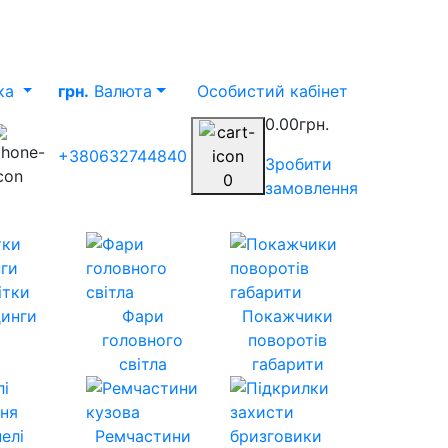
ка
грн.
Валюта
Особистий кабінет
0.00грн.
+380632744840
Зробити
0
замовлення
ітки
инги
Фари
Покажчики
головного
поворотів
світла
габарити
елі
Ремчастини