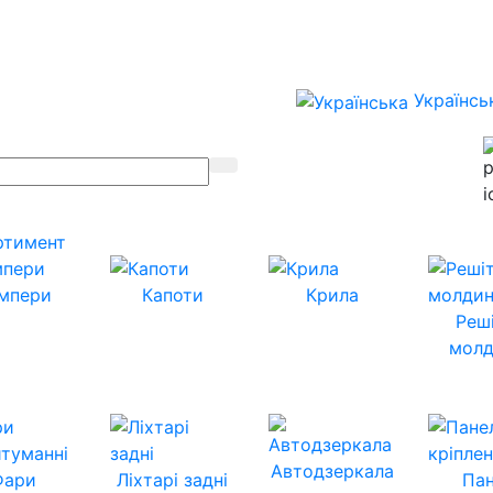
Українсь
ртимент
мпери
Капоти
Крила
Реш
молд
Автодзеркала
Фари
Ліхтарі задні
Пан