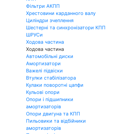
Фільтри АКПП
Хрестовини карданного валу
Циліндри зчеплення
Шестерні та синхронізатори КПП
ШРУСи
Ходова частина
Ходова частина
Автомобільні диски
Амортизатори
Важелі підвіски
Втулки стабілізатора
Кулаки поворотні цапфи
Кульові опори
Опори і підшипники
амортизаторів
Опори двигуна та КПП
Пильовики та відбійники
амортизаторів