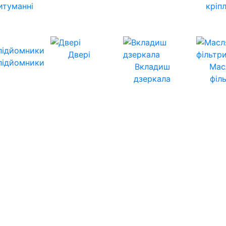
итуманні
кріп
Двері
підйомники
Вкладиш
Мас
дзеркала
філ