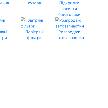
лення
кузова
Підкрилки
захисти
бризговики
ляні
Повітряні
Розпродаж
ьтри
фільтри
автозапчастин