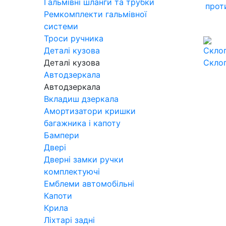
Гальмівні шланги та трубки
прот
Ремкомплекти гальмівної
системи
Троси ручника
Деталі кузова
Деталі кузова
Скло
Автодзеркала
Автодзеркала
Вкладиш дзеркала
Амортизатори кришки
багажника і капоту
Бампери
Двері
Дверні замки ручки
комплектуючі
Емблеми автомобільні
Капоти
Крила
Ліхтарі задні