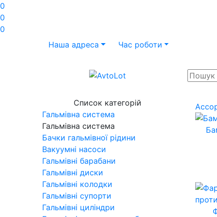
0
0
0
Наша адреса
Час роботи
Список категорій
Ассо
Гальмівна система
Гальмівна система
Ба
Бачки гальмівної рідини
Вакуумні насоси
Гальмівні барабани
Гальмівні диски
Гальмівні колодки
Гальмівні супорти
Гальмівні циліндри