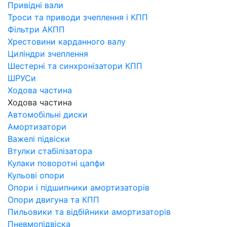
Привідні вали
Троси та приводи зчеплення і КПП
Фільтри АКПП
Хрестовини карданного валу
Циліндри зчеплення
Шестерні та синхронізатори КПП
ШРУСи
Ходова частина
Ходова частина
Автомобільні диски
Амортизатори
Важелі підвіски
Втулки стабілізатора
Кулаки поворотні цапфи
Кульові опори
Опори і підшипники амортизаторів
Опори двигуна та КПП
Пильовики та відбійники амортизаторів
Пневмопідвіска