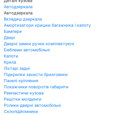
Деталі кузова
Автодзеркала
Автодзеркала
Вкладиш дзеркала
Амортизатори кришки багажника і капоту
Бампери
Двері
Дверні замки ручки комплектуючі
Емблеми автомобільні
Капоти
Крила
Ліхтарі задні
Підкрилки захисти бризговики
Панелі кріплення
Покажчики поворотів габарити
Ремчастини кузова
Решітки молдинги
Ролики дверні автомобільні
Склопідйомники