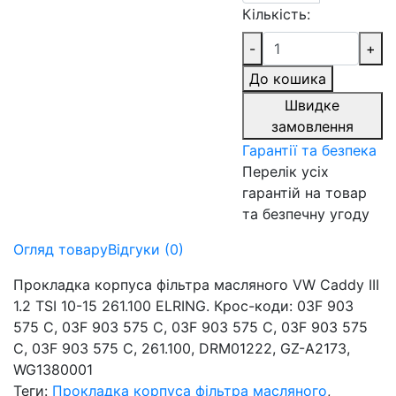
Кількість:
-
+
До кошика
Швидке
замовлення
Гарантії та безпека
Перелік усіх
гарантій на товар
та безпечну угоду
Огляд товару
Відгуки (0)
Прокладка корпуса фільтра масляного VW Caddy III
1.2 TSI 10-15 261.100 ELRING. Крос-коди: 03F 903
575 C, 03F 903 575 C, 03F 903 575 C, 03F 903 575
C, 03F 903 575 C, 261.100, DRM01222, GZ-A2173,
WG1380001
Теги:
Прокладка корпуса фільтра масляного
,