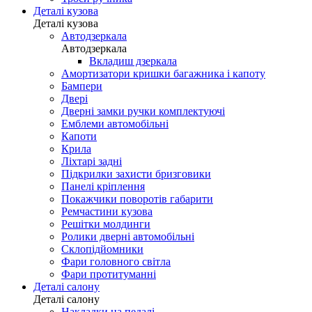
Деталі кузова
Деталі кузова
Автодзеркала
Автодзеркала
Вкладиш дзеркала
Амортизатори кришки багажника і капоту
Бампери
Двері
Дверні замки ручки комплектуючі
Емблеми автомобільні
Капоти
Крила
Ліхтарі задні
Підкрилки захисти бризговики
Панелі кріплення
Покажчики поворотів габарити
Ремчастини кузова
Решітки молдинги
Ролики дверні автомобільні
Склопідйомники
Фари головного світла
Фари протитуманні
Деталі салону
Деталі салону
Накладки на педалі