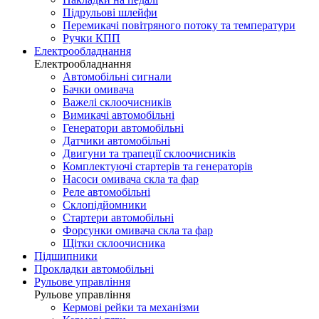
Підрульові шлейфи
Перемикачі повітряного потоку та температури
Ручки КПП
Електрообладнання
Електрообладнання
Автомобільні сигнали
Бачки омивача
Важелі склоочисників
Вимикачі автомобільні
Генератори автомобільні
Датчики автомобільні
Двигуни та трапеції склоочисників
Комплектуючі стартерів та генераторів
Насоси омивача скла та фар
Реле автомобільні
Склопідйомники
Стартери автомобільні
Форсунки омивача скла та фар
Щітки склоочисника
Підшипники
Прокладки автомобільні
Рульове управління
Рульове управління
Кермові рейки та механізми