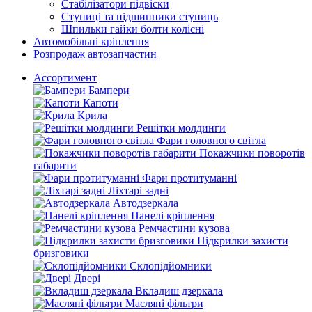
Стабілізатори підвіски
Ступиці та підшипники ступиць
Шпильки гайки болти колісні
Автомобільні кріплення
Розпродаж автозапчастин
Ассортимент
Бампери
Капоти
Крила
Решітки молдинги
Фари головного світла
Покажчики поворотів
габарити
Фари протитуманні
Ліхтарі задні
Автодзеркала
Панелі кріплення
Ремчастини кузова
Підкрилки захисти
бризговики
Склопідйомники
Двері
Вкладиш дзеркала
Масляні фільтри