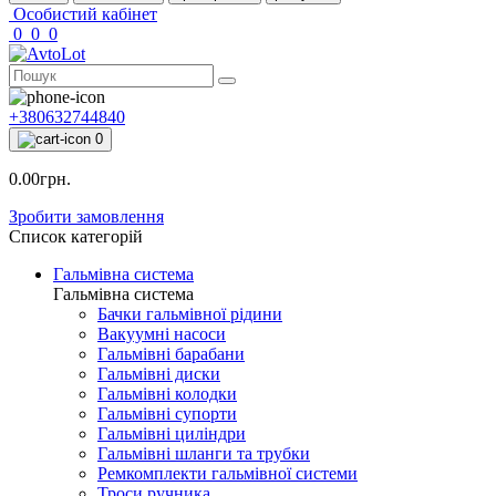
Особистий кабінет
0
0
0
+380632744840
0
0.00грн.
Зробити замовлення
Список категорій
Гальмівна система
Гальмівна система
Бачки гальмівної рідини
Вакуумні насоси
Гальмівні барабани
Гальмівні диски
Гальмівні колодки
Гальмівні супорти
Гальмівні циліндри
Гальмівні шланги та трубки
Ремкомплекти гальмівної системи
Троси ручника