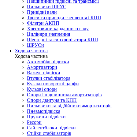
Підшипники підвісні та трансмісії
Пильовики ШРУС
Привідні вали
Троси та приводи зчеплення і КПП
Фільтри АКПП
Хрестовини карданного валу
Циліндри зчеплення
Шестерні та синхронізатори КПП
ШРУСи
Ходова частина
Ходова частина
Автомобільні диски
Амортизатори
Важелі підвіски
Втулки стабілізатора
Кулаки поворотні цапфи
Кульові опори
Опори і підшипники амортизаторів
Опори двигуна та КПП
Пильовики та відбійники амортизаторів
Пневмопідвіска
Пружини підвіски
Ресори
Сайлентблоки підвіски
Стійки стабілізаторів