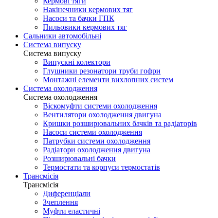
Кермові тяги
Накінечники кермових тяг
Насоси та бачки ГПК
Пильовики кермових тяг
Сальники автомобільні
Система випуску
Система випуску
Випускні колектори
Глушники резонатори труби гофри
Монтажні елементи вихлопних систем
Система охолодження
Система охолодження
Віскомуфти системи охолодження
Вентилятори охолодження двигуна
Кришки розширювальних бачків та радіаторів
Насоси системи охолодження
Патрубки системи охолодження
Радіатори охолодження двигуна
Розширювальні бачки
Термостати та корпуси термостатів
Трансмісія
Трансмісія
Диференціали
Зчеплення
Муфти еластичні